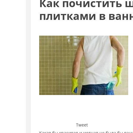
Как почистить 
плитками в ван
Tweet
Какая бы красивая и уютная не была бы ван