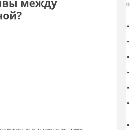
швы между
П
ной?
ная комната, рано или поздно швы между