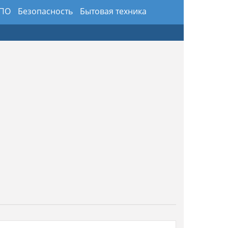
 ПО
Безопасность
Бытовая техника
здники
Предметы интерьера и обихода
ансы
Хобби и искусство
Юриспруденция