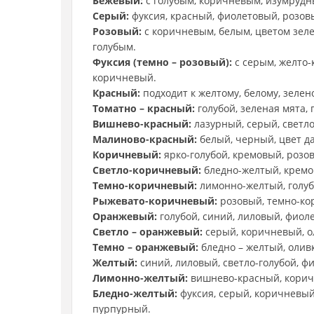
Бежевый:
с голубым, коричневым, изумрудн
Серый:
фуксия, красный, фиолетовый, розов
Розовый:
с коричневым, белым, цветом зеле
голубым.
Фуксия (темно – розовый):
с серым, желто-
коричневый.
Красный:
подходит к желтому, белому, зелен
Томатно – красный:
голубой, зеленая мята,
Вишнево-красный:
лазурный, серый, светл
Малиново-красный:
белый, черный, цвет д
Коричневый:
ярко-голубой, кремовый, розо
Светло-коричневый:
бледно-желтый, кремо
Темно-коричневый:
лимонно-желтый, голуб
Рыжевато-коричневый:
розовый, темно-ко
Оранжевый:
голубой, синий, лиловый, фиол
Светло – оранжевый:
серый, коричневый, о
Темно – оранжевый:
бледно – желтый, олив
Желтый:
синий, лиловый, светло-голубой, ф
Лимонно-желтый:
вишнево-красный, корич
Бледно-желтый:
фуксия, серый, коричневый
пурпурный.