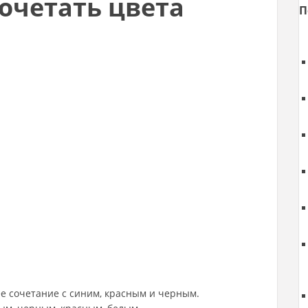
очетать цвета
П
ее сочетание с синим, красным и черным.