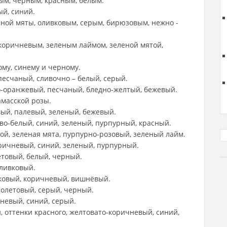
ым, черным, красным, белым.
ый, синий.
ной мяты, оливковым, серым, бирюзовым, нежно -
коричневым, зеленым лаймом, зеленой мятой,
ому, синему и черному.
 песчаный, сливочно – белый, серый.
о-оранжевый, песчаный, бледно-желтый, бежевый.
амасской розы.
вый, палевый, зеленый, бежевый.
во-белый, синий, зеленый, пурпурный, красный.
ой, зеленая мята, пурпурно-розовый, зеленый лайм.
ричневый, синий, зеленый, пурпурный.
етовый, белый, черный.
ливковый.
ковый, коричневый, вишнёвый.
иолетовый, серый, черный.
невый, синий, серый.
, оттенки красного, желтовато-коричневый, синий,