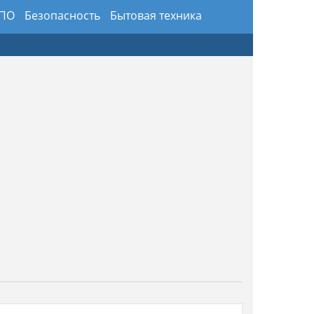
 ПО
Безопасность
Бытовая техника
здники
Предметы интерьера и обихода
ансы
Хобби и искусство
Юриспруденция