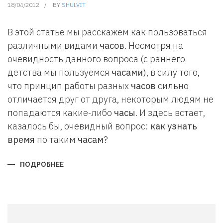
18/04/2012
BY
SHULVIT
В этой статье мы расскажем как пользоваться
различными видами
часов
. Несмотря на
очевидность данного вопроса (с раннего
детства мы пользуемся
часами
), в силу того,
что принцип работы разных
часов
сильно
отличается друг от друга, некоторым людям не
попадаются какие-либо
часы
. И здесь встает,
казалось бы, очевидный вопрос:
как узнать
время
по таким
часам
?
ПОДРОБНЕЕ
О
КАК
ПОЛЬЗОВАТЬСЯ
ЧАСАМИ
И
КАК
УЗНАТЬ
ВРЕМЯ