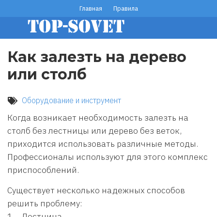
Перейти
Главная
Правила
footer
к
основному
menu
содержанию
Как залезть на дерево
или столб
Оборудование и инструмент
Когда возникает необходимость залезть на
столб без лестницы или дерево без веток,
приходится использовать различные методы.
Профессионалы используют для этого комплекс
приспособлений.
Существует несколько надежных способов
решить проблему:
1. Лестница.