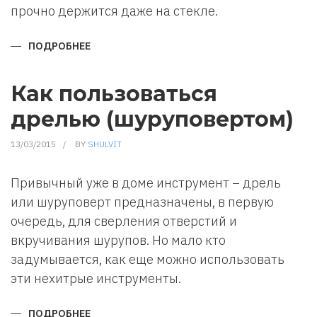
прочно держится даже на стекле.
ПОДРОБНЕЕ
О
ЧЕМ
УДАЛИТЬ
СЛЕДЫ
ОТ
Как пользоваться
ДВУХСТОРОННЕГО
СКОТЧА
дрелью (шуруповертом)
13/03/2015
BY
SHULVIT
Привычный уже в доме инструмент – дрель
или шуруповерт предназначены, в первую
очередь, для сверления отверстий и
вкручивания шурупов. Но мало кто
задумывается, как еще можно использовать
эти нехитрые инструменты.
ПОДРОБНЕЕ
О