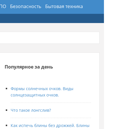
 ПО
Безопасность
Бытовая техника
здники
Предметы интерьера и обихода
ансы
Хобби и искусство
Юриспруденция
Популярное за день
Формы солнечных очков. Виды
солнцезащитных очков.
Что такое лонгслив?
Как испечь блины без дрожжей. Блины