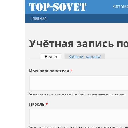
Перейти к основному содержанию
Автом
Гл
Живо
Главная
Псих
Вы здесь
Учётная запись п
Войти
(активная вкладка)
Забыли пароль?
Главные вкладки
Имя пользователя
*
Укажите ваше имя на сайте Сайт проверенных советов.
Пароль
*
Укажите пароль, соответствующий вашему имени пользо