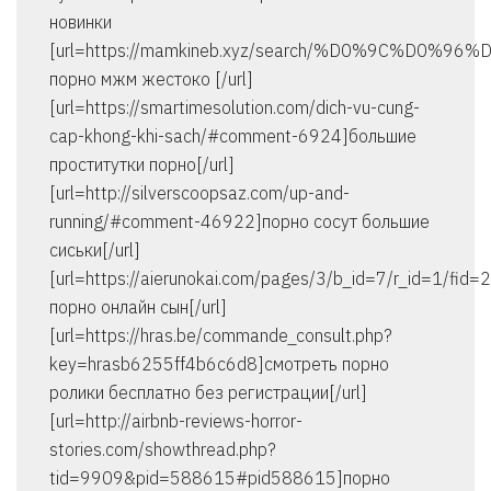
новинки
[url=https://mamkineb.xyz/search/%D0%9C%D0%96%
порно мжм жестоко [/url]
[url=https://smartimesolution.com/dich-vu-cung-
cap-khong-khi-sach/#comment-6924]большие
проститутки порно[/url]
[url=http://silverscoopsaz.com/up-and-
running/#comment-46922]порно сосут большие
сиськи[/url]
[url=https://aierunokai.com/pages/3/b_id=7/r_id=1/
порно онлайн сын[/url]
[url=https://hras.be/commande_consult.php?
key=hrasb6255ff4b6c6d8]смотреть порно
ролики бесплатно без регистрации[/url]
[url=http://airbnb-reviews-horror-
stories.com/showthread.php?
tid=9909&pid=588615#pid588615]порно