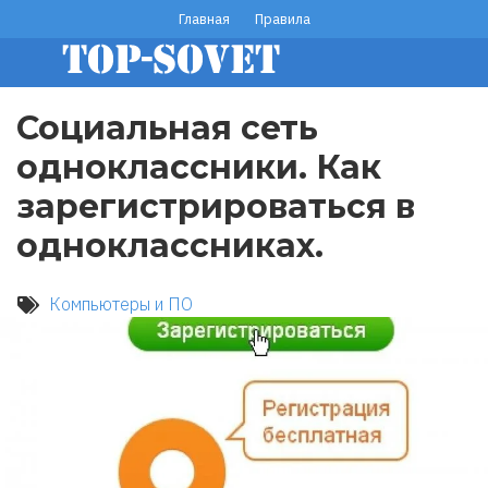
Перейти
Главная
Правила
footer
к
основному
menu
содержанию
Социальная сеть
одноклассники. Как
зарегистрироваться в
одноклассниках.
Компьютеры и ПО