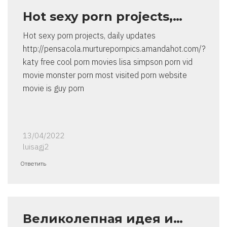
Hot sexy porn projects,…
Hot sexy porn projects, daily updates
http://pensacola.murturepornpics.amandahot.com/?
katy free cool porn movies lisa simpson porn vid
movie monster porn most visited porn website
movie is guy porn
13/04/2022
luisagj2
Ответить
Великолепная идея и…