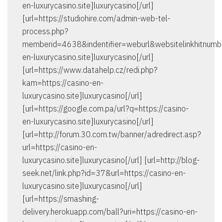
en-luxurycasino.site]luxurycasino[/url]
[url=https://studiohire.com/admin-web-tel-
process.php?
memberid=4638&indentifier=weburl&websitelinkhitnumb
en-luxurycasino.site]luxurycasino[/url]
[url=https://www.datahelp.cz/redi.php?
kam=https://casino-en-
luxurycasino.site]luxurycasino[/url]
[url=https://google.com.pa/url?q=https://casino-
en-luxurycasino.site]luxurycasino[/url]
[url=http://forum.30.com.tw/banner/adredirect.asp?
url=https://casino-en-
luxurycasino.site]luxurycasino[/url] [url=http://blog-
seek.net/link.php?id=37&url=https://casino-en-
luxurycasino.site]luxurycasino[/url]
[url=https://smashing-
delivery.herokuapp.com/ball?uri=https://casino-en-