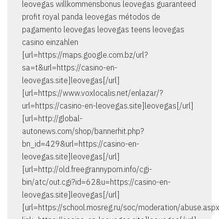
leovegas willkommensbonus leovegas guaranteed
profit royal panda leovegas métodos de
pagamento leovegas leovegas teens leovegas
casino einzahlen
[url=https://maps.google.com.bz/url?
sa=t&url=https://casino-en-
leovegas.site]leovegas[/url]
[url=https://www.voxlocalis.net/enlazar/?
url=https://casino-en-leovegas.site]leovegas[/url]
[url=http://global-
autonews.com/shop/bannerhit.php?
bn_id=429&url=https://casino-en-
leovegas.site]leovegas[/url]
[url=http://old.freegrannyporn.info/cgi-
bin/atc/out.cgi?id=62&u=https://casino-en-
leovegas.site]leovegas[/url]
[url=https://school.mosreg.ru/soc/moderation/abuse.asp