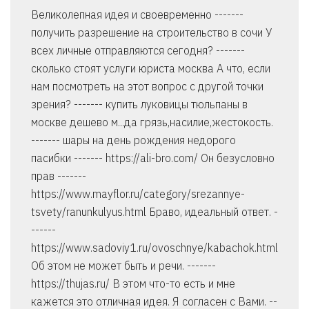
Великолепная идея и своевременно -------
получить разрешение на строительство в сочи У
всех личные отправляются сегодня? -------
сколько стоят услуги юриста москва А что, если
нам посмотреть на этот вопрос с другой точки
зрения? ------- купить луковицы тюльпаны в
москве дешево м...да грязь,насилие,жестокость.
------- шары на день рождения недорого
пасибки ------- https://ali-bro.com/ Он безусловно
прав -------
https://www.mayflor.ru/category/srezannye-
tsvety/ranunkulyus.html Браво, идеальный ответ. -
------
https://www.sadoviy1.ru/ovoschnye/kabachok.html
Об этом не может быть и речи. -------
https://thujas.ru/ В этом что-то есть и мне
кажется это отличная идея. Я согласен с Вами. --