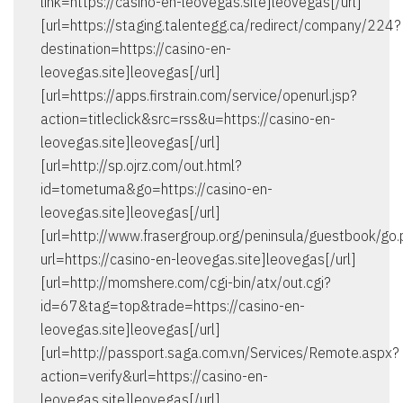
link=https://casino-en-leovegas.site]leovegas[/url]
[url=https://staging.talentegg.ca/redirect/company/224?
destination=https://casino-en-
leovegas.site]leovegas[/url]
[url=https://apps.firstrain.com/service/openurl.jsp?
action=titleclick&src=rss&u=https://casino-en-
leovegas.site]leovegas[/url]
[url=http://sp.ojrz.com/out.html?
id=tometuma&go=https://casino-en-
leovegas.site]leovegas[/url]
[url=http://www.frasergroup.org/peninsula/guestbook/go
url=https://casino-en-leovegas.site]leovegas[/url]
[url=http://momshere.com/cgi-bin/atx/out.cgi?
id=67&tag=top&trade=https://casino-en-
leovegas.site]leovegas[/url]
[url=http://passport.saga.com.vn/Services/Remote.aspx?
action=verify&url=https://casino-en-
leovegas.site]leovegas[/url]