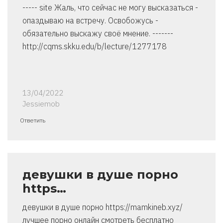
----- site Жаль, что сейчас не могу высказаться -
опаздываю на встречу. Освобожусь -
обязательно выскажу своё мнение. -------
http://cqms.skku.edu/b/lecture/1277178
13/04/2022
Jessiemob
Ответить
девушки в душе порно
https…
девушки в душе порно https://mamkineb.xyz/
лучшее порно онлайн смотреть бесплатно