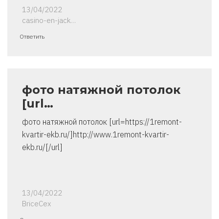
13/04/2022
casino-en-jack…
Ответить
фото натяжной потолок
[url…
фото натяжной потолок [url=https://1remont-
kvartir-ekb.ru/]http://www.1remont-kvartir-
ekb.ru/[/url]
13/04/2022
BriceCex