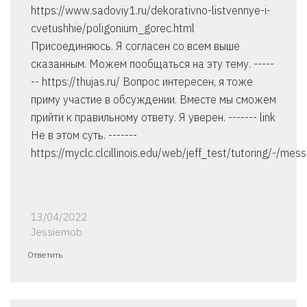
https://www.sadoviy1.ru/dekorativno-listvennye-i-
cvetushhie/poligonium_gorec.html
Присоединяюсь. Я согласен со всем выше
сказанным. Можем пообщаться на эту тему. -----
-- https://thujas.ru/ Вопрос интересен, я тоже
приму участие в обсуждении. Вместе мы сможем
прийти к правильному ответу. Я уверен. ------- link
Не в этом суть. -------
https://myclc.clcillinois.edu/web/jeff_test/tutoring/
13/04/2022
Jessiemob
Ответить