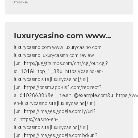
Ответить
luxurycasino com www…
luxurycasino com www luxurycasino com
luxurycasino luxurycasino com review
[url=http://juggthumbs.com/crtr/cgi/out.cgi?
id=101&l=top_1_3&u=https://casino-en-
luxurycasino.site]luxurycasino[/url]
[url=https://prism.app-us1.com/
redirect?
a=610286386&e=_t.e.s.t_@example.com
&u=https://ww
en-luxurycasino.site]luxurycasino[/url]
[url=https://images.google.com.ly/url?
q=https://casino-en-
luxurycasino.site]luxurycasino[/url]
[url=https://images.google.com.bd/url?