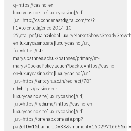
q=https://casino-en-
luxurycasino.site]luxurycasino[/url]
[url=http://cs.condenastdigital.com/to/?
h1=to,cntelligence,2014-10-
27,cta_pdf,Bain:GlobalLuxuryMarketShowsSteadyGrowth&
en-luxurycasino.site]luxurycasino[/url]
[url=https://st-
marys.bathnes.sch.uk/bathnes/primary/st-
marys/CookiePolicy.action?backto=https://casino-
en-luxurycasino.site]luxurycasino[/url]
[url=https://aritc.yru.ac.th/redirect/78?
url=https://casino-en-
luxurycasino.site]luxurycasino[/url]
[url=https://redir.me/?https://casino-en-
luxurycasino.site]luxurycasino[/url]
[url=https://brrehab.com/site.php?
pageID=1&bannerID=33&vmoment=1602971665&url=ht