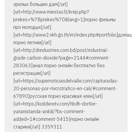
зрелых больших дам[/url]
[url=http://www.miestas.lt/krep.php?
prekes=%7Bprekes%7D&lang=1]порно фильмы
про молодых[/url]
[url=http://www2.nkh.go.th/im/index.php#portfolio]дома
порно летняя[/url]
[url=http://drindustries.com.bd/post/industrial-
grade-carbon-dioxide?page=2144#comment-
283063]анал порно онлайн бесплатно без
регистрации[/url]
[url=https://supernoticiasdelvalle.com/capturadas-
20-personas-por-microtrafico-en-cali/#comment-
67890]русская порно красивая член[/url]
[url=https://kizilderetv.com/hbdh-dortler-
yunanistanda-anildi/?bs-comment-
added=1#comment-5415]порно онлайн
старики[/url] 3359311