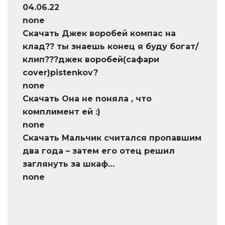
04.06.22
none
Скачать Джек воробей компас на
клад?? ты знаешь конец я буду богат/
клип???джек воробей(сафари
cover)pistenkov?
none
Скачать Она не поняла , что
комплимент ей :)
none
Скачать Мальчик считался пропавшим
два года – затем его отец решил
заглянуть за шкаф…
none