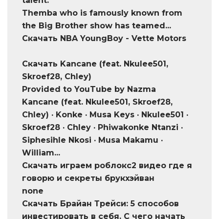
talent.
Themba who is famously known from
the Big Brother show has teamed...
Скачать NBA YoungBoy - Vette Motors
Скачать Kancane (feat. Nkulee501,
Skroef28, Chley)
Provided to YouTube by Nazma
Kancane (feat. Nkulee501, Skroef28,
Chley) · Konke · Musa Keys · Nkulee501 ·
Skroef28 · Chley · Phiwakonke Ntanzi ·
Siphesihle Nkosi · Musa Makamu ·
William...
Скачать играем роблокс2 видео где я
говорю и секреты брукхэйван
none
Скачать Брайан Трейси: 5 способов
инвестировать в себя. C чего начать