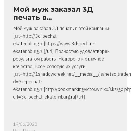
Мой муж заказал 3Д
печать в…
Мой муж заказал 3Д печать в этой компании
[url=http://3d-pechat-
ekaterinburg.ru]https://www.3d-pechat-
ekaterinburg.ru[/url] Полностью удовлетворен
результатом работы. Недорого и отличное
качество. Всем советую их услуги.
[url=http://1shadowcreek.net/__media__/js/netsoltrade
d=3d-pechat-
ekaterinburg.ru]http://bookmarkingvictor.win.xx3.kz/go.ph
url=3d-pechat-ekaterinburg.ru[/url]
19/06/2022
DavidTwish