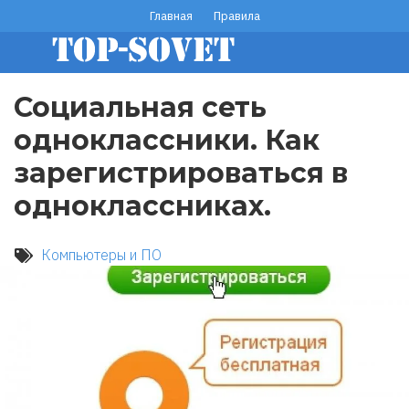
Перейти
Главная
Правила
footer
к
основному
menu
содержанию
Социальная сеть
одноклассники. Как
зарегистрироваться в
одноклассниках.
Компьютеры и ПО