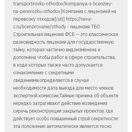
transportirovku-othodov/kompaniya-s-licenziey-
na-perevozku-othodov]Компания с лицензией на
перевозку отходов[/url] https://neva-
c.ru/licenzirovanie/othody - лицензия ТБО
Строительная лицензия ФСБ — это классическая
разновидность лицензии для государственную
тайну, которая частично видоизменена и
дополнена чтобы работ в сфере строительства,
в ходе которых также часто допускается
ознакомление с секретными
сведениями.определяется в случае
необходимости дата выезда для место членов
экспертной комиссии;Тайные причина об объекте
нередко затрагивают действие возведения
сиречь реконструкции закрытых проектов, где
действует особо повышенный строй секретности:
эта положение автоматически является тесно