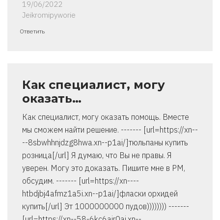
19/06/2022
Jeikromipyworie
Ответить
Как специалист, могу
оказать…
Как специалист, могу оказать помощь. Вместе
мы сможем найти решение. ------- [url=https://xn--
--8sbwhhnjdzg8hwa.xn--p1ai/]тюльпаны купить
розница[/url] Я думаю, что Вы не правы. Я
уверен. Могу это доказать. Пишите мне в PM,
обсудим. ------- [url=https://xn----
htbdjbj4afmz1a5i.xn--p1ai/]фласки орхидей
купить[/url] Эт 1000000000 пудов)))))))) -------
[url=https://xn--58-6kc6ajr0ai.xn--