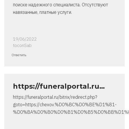
поиске надежного специалиста. Отсутствуют
навязанные, платные услуги.
19/06/2022
toconSab
Ответить
https://funeralportal.ru…
https://funeralportal.ru/bitrix/redirect.php?
goto=https://chexov.%D0%BC%D0%BE%D1%81-
%D0%BA%D0%B0%D0%B1%D0%B5%D0%BB%D1%8