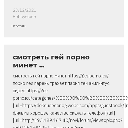
23/12/2021
Bobbyelase
Ответить
смотреть гей порно
минет …
смотреть гей порно минет https://gej-porno.icu/
порно геи парень трахает парня геи анилингус
видео https://gej-
porno.icu/categories/%D0%90%D0%BD%D0%B0
[url=https://dekoudeoorlog.webs.com/apps/guestbook/]
фильмы хорошее качество скачать телефон[/url]
[url=http://193.189.167.40/novi/forum/viewtopic.php?
p=91251#91251]голые стройные