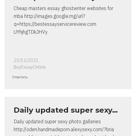
Cheap masters essay ghostwriter websites for
mba http://images.google.mg/url?
q=https://bestessayservicereview.com
UYhjhgTDkJHVy
23/12/2021
BuyEssayOnline
Ответить
Daily updated super sexy…
Daily updated super sexy photo galleries
http://oden.handmadeporn.alexysexy.com/?bria