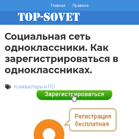
Перейти
Главная
Правила
footer
к
основному
menu
содержанию
Социальная сеть
одноклассники. Как
зарегистрироваться в
одноклассниках.
Компьютеры и ПО