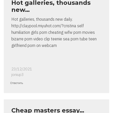
Hot galleries, thousands
new…
Hot galleries, thousands new daily.
http://claypool.miyuhot.com/?cristina self
humiliation girls porn cheating wifw porn movies
bizarre porn video clip teenie sea porn tube teen
girlfriend porn on webcam
23/12/2021
joniup3
Ответить
Cheap masters essay…