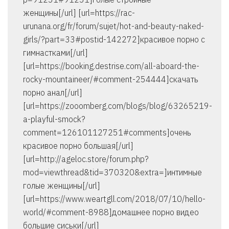
женщины[/url] [url=https://rac-
urunana.org/fr/forum/sujet/hot-and-beauty-naked-
girls/?part=33#postid-142272]красивое порно с
гимнастками[/url]
[url=https://booking.destrise.com/all-aboard-the-
rocky-mountaineer/#comment-254444]скачать
порно анал[/url]
[url=https://zooomberg.com/blogs/blog/63265219-
a-playful-smock?
comment=126101127251#comments]очень
красивое порно большая[/url]
[url=http://ageloc.store/forum.php?
mod=viewthread&tid=370320&extra=]интимные
голые женщины[/url]
[url=https://www.weartgll.com/2018/07/10/hello-
world/#comment-8988]домашнее порно видео
большие сиськи[/url]