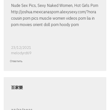
Nude Sex Pics, Sexy Naked Women, Hot Girls Porn
http://joshua.mexicanasporn.alexysexy.com/?nora
cousin porn pics muscle women videos porn lia in
porn movies orient doll porn hoody porn
23/12/2021
melodyrd69
Ответить
百家樂