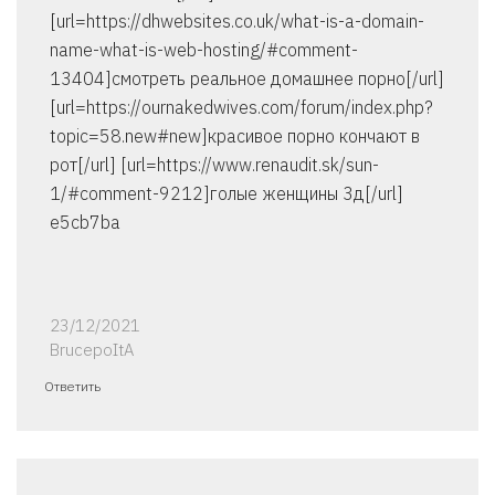
[url=https://dhwebsites.co.uk/what-is-a-domain-
name-what-is-web-hosting/#comment-
13404]смотреть реальное домашнее порно[/url]
[url=https://ournakedwives.com/forum/index.php?
topic=58.new#new]красивое порно кончают в
рот[/url] [url=https://www.renaudit.sk/sun-
1/#comment-9212]голые женщины 3д[/url]
e5cb7ba
23/12/2021
BrucepoItA
Ответить