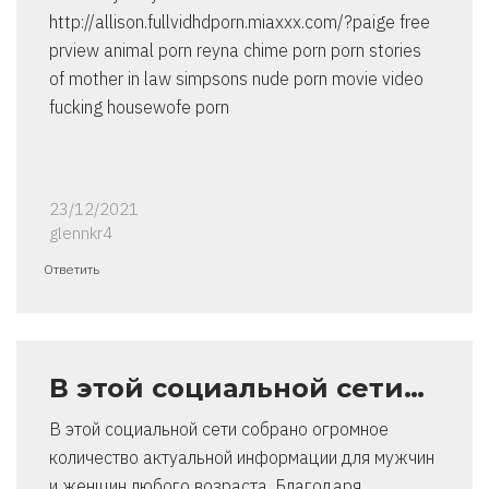
http://allison.fullvidhdporn.miaxxx.com/?paige free
prview animal porn reyna chime porn porn stories
of mother in law simpsons nude porn movie video
fucking housewofe porn
23/12/2021
glennkr4
Ответить
В этой социальной сети…
В этой социальной сети собрано огромное
количество актуальной информации для мужчин
и женщин любого возраста. Благодаря