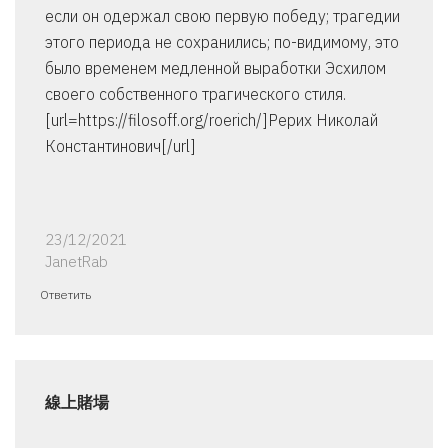
если он одержал свою первую победу; трагедии
этого периода не сохранились; по-видимому, это
было временем медленной выработки Эсхилом
своего собственного трагического стиля.
[url=https://filosoff.org/roerich/]Рерих Николай
Константинович[/url]
23/12/2021
JanetRab
Ответить
線上賭場