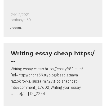
24/12/2021
bethanybl60
Ответить
Writing essay cheap https:/
…
Writing essay cheap https://essay889.com/
[url=http://phone59.ru/blog/besplatnaya-
razlokirovka-supra-m727g-ot-zhadnosti-
mts#comment_17602]Writing your essay
cheap[/url] f2_2234