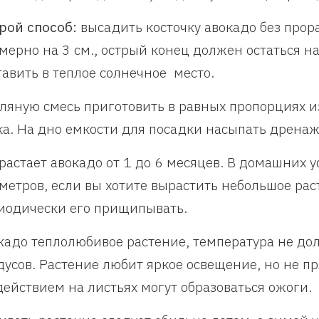
рой способ:
высадить косточку авокадо без прор
мерно на 3 см., острый конец должен остаться н
тавить в теплое солнечное место.
ляную смесь приготовить в равных пропорциях из
ка. На дно емкости для посадки насыпать дренаж
растает авокадо от 1 до 6 месяцев. В домашних у
 метров, если вы хотите вырастить небольшое рас
иодически его прищипывать.
кадо теплолюбивое растение, температура не до
дусов. Растение любит яркое освещение, но не п
действием на листьях могут образоваться ожоги.