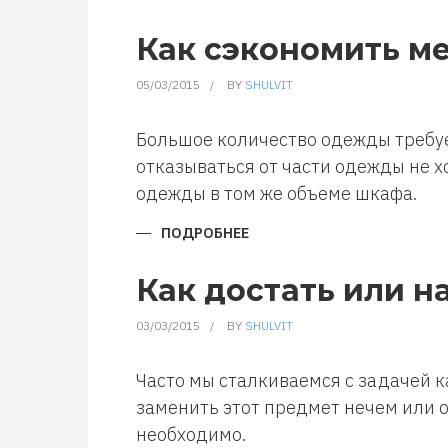
КАК
НАЛИТЬ
ВОДУ
Как сэкономить м
ИЗ
СМЕСИТЕЛЯ
УМЫВАЛЬНИКА
05/03/2015
BY
SHULVIT
В
ВЕДРО
Большое количество одежды требуе
отказываться от части одежды не х
одежды в том же объеме шкафа.
ПОДРОБНЕЕ
О
КАК
СЭКОНОМИТЬ
МЕСТО
Как достать или н
В
ШКАФУ
03/03/2015
BY
SHULVIT
Часто мы сталкиваемся с задачей к
заменить этот предмет нечем или о
необходимо.