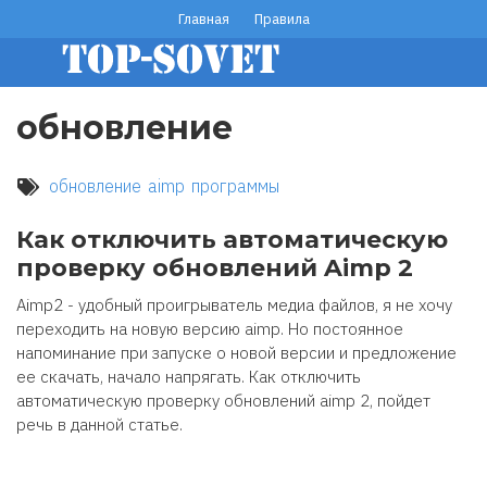
Перейти
Главная
Правила
footer
к
основному
menu
содержанию
обновление
обновление
aimp
программы
Как отключить автоматическую
проверку обновлений Aimp 2
Aimp2 - удобный проигрыватель медиа файлов, я не хочу
переходить на новую версию aimp. Но постоянное
напоминание при запуске о новой версии и предложение
ее скачать, начало напрягать. Как отключить
автоматическую проверку обновлений aimp 2, пойдет
речь в данной статье.