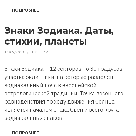
ПОДРОБНЕЕ
О
СОЛНЕЧНАЯ
СИСТЕМА
И
ЕЕ
Знаки Зодиака. Даты,
ПЛАНЕТЫ
стихии, планеты
11/07/2013
BY
ELENA
Знаки Зодиака – 12 секторов по 30 градусов
участка эклиптики, на которые разделен
зодиакальный пояс в европейской
астрологической традиции. Точка весеннего
равноденствия по ходу движения Солнца
является началом знака Овен и всего круга
зодиакальных знаков.
ПОДРОБНЕЕ
О