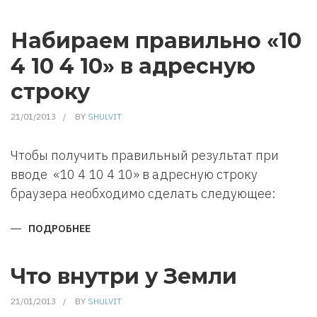
ЗНАКИ
ЗОДИАКА.
ДАТЫ,
СТИХИИ,
Набираем правильно «10
ПЛАНЕТЫ
4 10 4 10» в адресную
строку
21/01/2013
BY
SHULVIT
Чтобы получить правильный результат при
вводе «10 4 10 4 10» в адресную строку
браузера необходимо сделать следующее:
ПОДРОБНЕЕ
О
НАБИРАЕМ
ПРАВИЛЬНО
«10
4
Что внутри у Земли
10
4
10»
21/01/2013
BY
SHULVIT
В