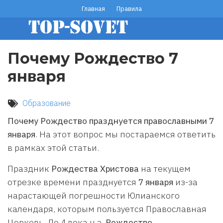
Перейти
Главная
Правила
footer
к
основному
menu
содержанию
Почему Рождество 7
января
Образование
Почему Рождество празднуется православными 7
января
. На этот вопрос мы постараемся ответить
в рамках этой статьи.
Праздник
Рождества Христова
на текущем
отрезке времени празднуется
7 января
из-за
нарастающей погрешности Юлианского
календаря, которым пользуется Православная
Церковь. До 4 века н.э.
Рождество