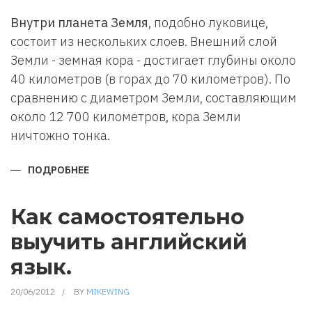
АДРЕСНУЮ
СТРОКУ
Внутри планета Земля
, подобно луковице,
состоит из нескольких слоев. Внешний слой
Земли - земная кора - достигает глубины около
40 километров (в горах до 70 километров). По
сравнению с диаметром Земли, составляющим
около 12 700 километров, кора Земли
ничтожно тонка.
ПОДРОБНЕЕ
О
ЧТО
ВНУТРИ
У
ЗЕМЛИ
Как самостоятельно
выучить английский
язык.
20/06/2012
BY
MIKEWING