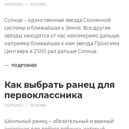
30/07/2013
BY
ELENA
Солнце – единственная звезда Солнечной
системы и ближайшая к Земле. Все другие
звезды находятся от нас неизмеримо дальше,
например ближайшая к нам звезда Проксима
Центавра в 2500 раз дальше Солнца.
ПОДРОБНЕЕ
О
ЗВЕЗДА
ПО
ИМЕНИ
СОЛНЦЕ
Как выбрать ранец для
первоклассника
15/07/2013
BY
ELENA
Школьный ранец – обязательный и важный
аксессуар для любого ребенка, который