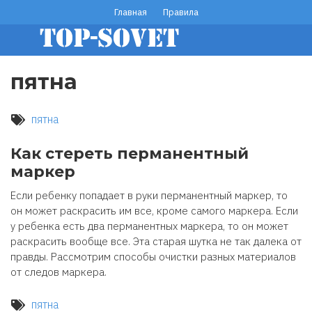
Перейти
Главная
Правила
footer
к
основному
menu
содержанию
пятна
пятна
Как стереть перманентный
маркер
Если ребенку попадает в руки перманентный маркер, то
он может раскрасить им все, кроме самого маркера. Если
у ребенка есть два перманентных маркера, то он может
раскрасить вообще все. Эта старая шутка не так далека от
правды. Рассмотрим способы очистки разных материалов
от следов маркера.
пятна