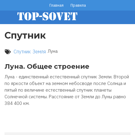
Перейти
Главная
Правила
footer
к
основному
menu
содержанию
Спутник
Луна
Спутник
Земля
Луна. Общее строение
Луна - единственный естественный спутник Земли. Второй
по яркости объект на земном небосводе после Солнца и
пятый по величине естественный спутник планеты
Солнечной системы. Расстояние от Земли до Луны равно
384 400 км.