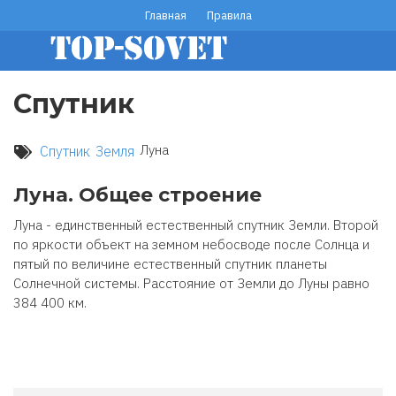
Перейти
Главная
Правила
footer
к
основному
menu
содержанию
Спутник
Луна
Спутник
Земля
Луна. Общее строение
Луна - единственный естественный спутник Земли. Второй
по яркости объект на земном небосводе после Солнца и
пятый по величине естественный спутник планеты
Солнечной системы. Расстояние от Земли до Луны равно
384 400 км.