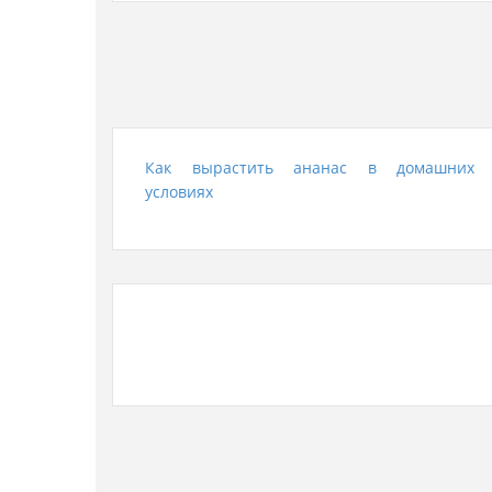
Как вырастить ананас в домашних
условиях
Как правильно выполнить сервировку
стола, чтобы было удобно и красиво.