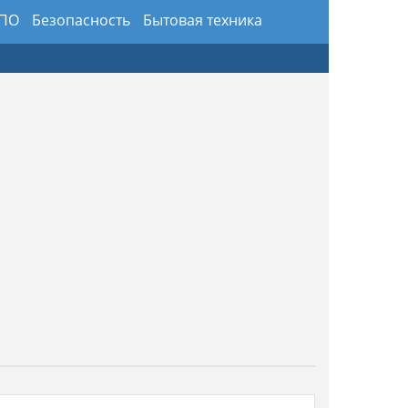
 ПО
Безопасность
Бытовая техника
здники
Предметы интерьера и обихода
ансы
Хобби и искусство
Юриспруденция