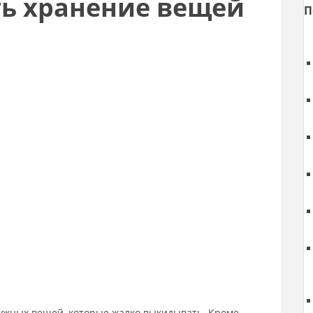
ть хранение вещей
П
нужных вещей, которые жалко выкидывать. Кроме