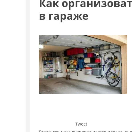
Как организова
в гараже
Tweet
Гараж для многих превращается в склад не