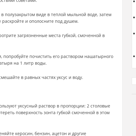
остыми советами.
о в полузакрытом виде в теплой мыльной воде, затем
е раскройте и ополосните под душем.
отрите загрязненные места губкой, смоченной в
и, попробуйте почистить его раствором нашатырного
атыря на 1 литр воды.
смешайте в равных частях уксус и воду.
ользуют уксусный раствор в пропорции: 2 столовые
отереть поверхность зонта губкой смоченной в этом
еняйте керосин, бензин, ацетон и другие