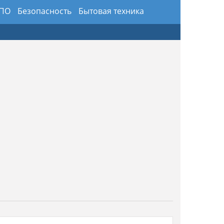
 ПО
Безопасность
Бытовая техника
здники
Предметы интерьера и обихода
ансы
Хобби и искусство
Юриспруденция