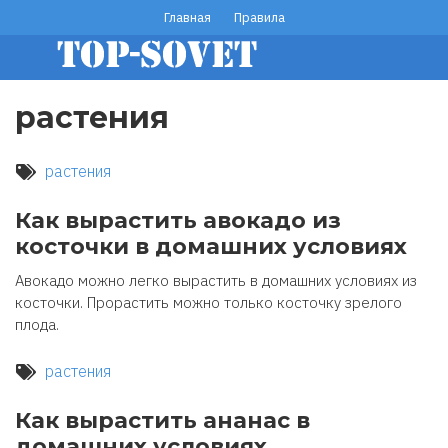
Перейти
Главная
Правила
footer
к
основному
menu
содержанию
растения
растения
Как вырастить авокадо из
косточки в домашних условиях
Авокадо можно легко вырастить в домашних условиях из
косточки. Прорастить можно только косточку зрелого
плода.
растения
Как вырастить ананас в
домашних условиях