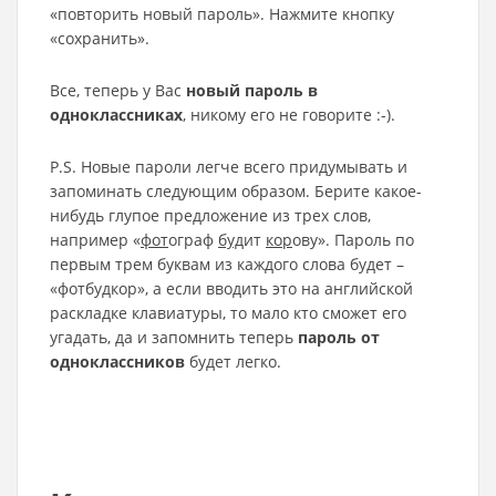
«повторить новый пароль». Нажмите кнопку
«сохранить».
Все, теперь у Вас
новый пароль в
одноклассниках
, никому его не говорите :-).
P.S. Новые пароли легче всего придумывать и
запоминать следующим образом. Берите какое-
нибудь глупое предложение из трех слов,
например «
фот
ограф
буд
ит
кор
ову». Пароль по
первым трем буквам из каждого слова будет –
«фотбудкор», а если вводить это на английской
раскладке клавиатуры, то мало кто сможет его
угадать, да и запомнить теперь
пароль от
одноклассников
будет легко.