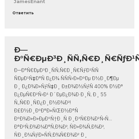
JamesEnant
Ответить
Ð—
Ð°Ñ€ÐµÐ³Ð¸ÑÑ‚Ñ€Ð¸Ñ€ÑƒÐ¹
Ð—Ð°Ñ€ÐµÐ³Ð¸ÑÑ‚Ñ€Ð¸Ñ€ÑƒÐ¹ÑÑ
ÑÐµÐ¹Ñ‡Ð°Ñ Ð¿Ð¾ ÑÑÑ‹Ð»ÐºÐµ Ð½Ð¸Ð¶Ðµ
Ð¸ Ð¿Ð¾Ð»ÑƒÑ‡Ð¸ Ð±Ð¾Ð½ÑƒÑ 400% Ð½Ð°
Ð¿ÐµÑ€Ð²Ñ‹Ð¹ Ð´ÐµÐ¿Ð¾Ð·Ð¸Ñ‚ Ð¸ 55
Ñ„Ñ€Ð¸ÑÐ¿Ð¸Ð½Ð¾Ð²!
Ð£Ð½Ð¸ÐºÐ°Ð»ÑŒÐ½Ð°Ñ
ÐºÐ¾Ð»Ð»ÐµÐºÑ†Ð¸Ñ Ð¸Ð³Ñ€Ð¾Ð²Ñ‹Ñ…
Ð°Ð²Ñ‚Ð¾Ð¼Ð°Ñ‚Ð¾Ð², ÑÐ»Ð¾Ñ‚Ð¾Ð²,
ÑÐ¸Ð¼ÑƒÐ»ÑÑ‚Ð¾Ñ€Ð¾Ð² Ð¸