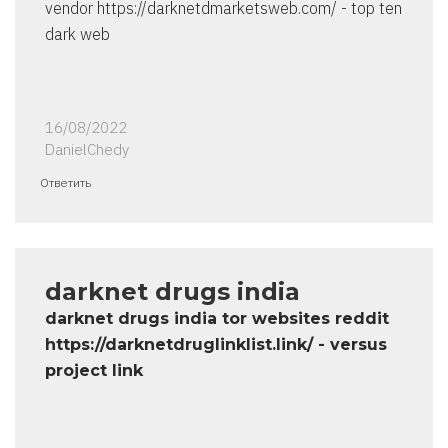
vendor https://darknetdmarketsweb.com/ - top ten
dark web
16/08/2022
DanielChedy
Ответить
darknet drugs india
darknet drugs india tor websites reddit
https://darknetdruglinklist.link/ - versus
project link