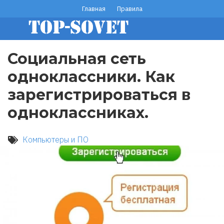
Перейти
Главная
Правила
footer
к
основному
menu
содержанию
Социальная сеть
одноклассники. Как
зарегистрироваться в
одноклассниках.
Компьютеры и ПО