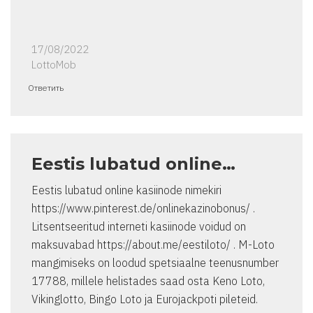
17/08/2022
LottoMob
Ответить
Eestis lubatud online…
Eestis lubatud online kasiinode nimekiri
https://www.pinterest.de/onlinekazinobonus/ .
Litsentseeritud interneti kasiinode voidud on
maksuvabad https://about.me/eestiloto/ . M-Loto
mangimiseks on loodud spetsiaalne teenusnumber
17788, millele helistades saad osta Keno Loto,
Vikinglotto, Bingo Loto ja Eurojackpoti pileteid.