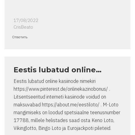
17/08/2022
CrisBeato
Ответить
Eestis lubatud online…
Eestis lubatud online kasiinode nimekiri
https://www.pinterest.de/onlinekazinobonus/ .
Litsentseeritud interneti kasiinode voidud on
maksuvabad https://about.me/eestiloto/ . M-Loto
mangimiseks on loodud spetsiaalne teenusnumber
17788, millele helistades saad osta Keno Loto,
Vikinglotto, Bingo Loto ja Eurojackpoti pileteid.