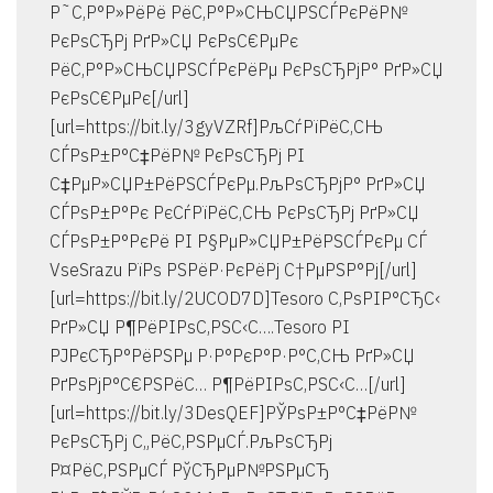
Р˜С‚Р°Р»РёРё РёС‚Р°Р»СЊСЏРЅСЃРєРёР№
РєРѕСЂРј РґР»СЏ РєРѕС€РµРє
РёС‚Р°Р»СЊСЏРЅСЃРєРёРµ РєРѕСЂРјР° РґР»СЏ
РєРѕС€РµРє[/url]
[url=https://bit.ly/3gyVZRf]РљСѓРїРёС‚СЊ
СЃРѕР±Р°С‡РёР№ РєРѕСЂРј РІ
С‡РµР»СЏР±РёРЅСЃРєРµ.РљРѕСЂРјР° РґР»СЏ
СЃРѕР±Р°Рє РєСѓРїРёС‚СЊ РєРѕСЂРј РґР»СЏ
СЃРѕР±Р°РєРё РІ Р§РµР»СЏР±РёРЅСЃРєРµ СЃ
VseSrazu РїРѕ РЅРёР·РєРёРј С†РµРЅР°Рј[/url]
[url=https://bit.ly/2UCOD7D]Tesoro С‚РѕРІР°СЂС‹
РґР»СЏ Р¶РёРІРѕС‚РЅС‹С….Tesoro РІ
РЈРєСЂР°РёРЅРµ Р·Р°РєР°Р·Р°С‚СЊ РґР»СЏ
РґРѕРјР°С€РЅРёС… Р¶РёРІРѕС‚РЅС‹С…[/url]
[url=https://bit.ly/3DesQEF]РЎРѕР±Р°С‡РёР№
РєРѕСЂРј С„РёС‚РЅРµСЃ.РљРѕСЂРј
Р¤РёС‚РЅРµСЃ РўСЂРµР№РЅРµСЂ