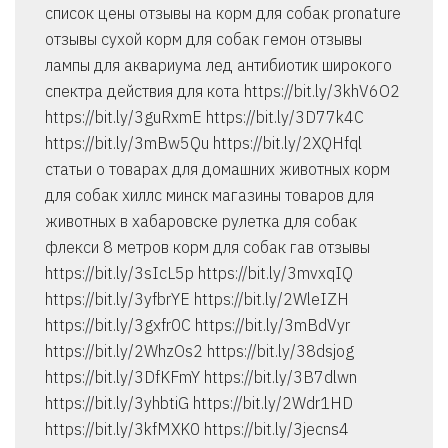
список цены отзывы на корм для собак pronature
отзывы сухой корм для собак гемон отзывы
лампы для аквариума лед антибиотик широкого
спектра действия для кота https://bit.ly/3khV6O2
https://bit.ly/3guRxmE https://bit.ly/3D77k4C
https://bit.ly/3mBw5Qu https://bit.ly/2XQHfql
статьи о товарах для домашних животных корм
для собак хиллс минск магазины товаров для
животных в хабаровске рулетка для собак
флекси 8 метров корм для собак гав отзывы
https://bit.ly/3sIcL5p https://bit.ly/3mvxqIQ
https://bit.ly/3yfbrYE https://bit.ly/2WleIZH
https://bit.ly/3gxfr0C https://bit.ly/3mBdVyr
https://bit.ly/2WhzOs2 https://bit.ly/38dsjog
https://bit.ly/3DfKFmY https://bit.ly/3B7dlwn
https://bit.ly/3yhbtiG https://bit.ly/2Wdr1HD
https://bit.ly/3kfMXK0 https://bit.ly/3jecns4