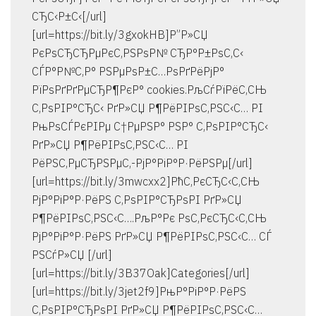
СЂС‹Р±С‹[/url]
[url=https://bit.ly/3gxokHB]Р”Р»СЏ
РєРѕСЂСЂРµРєС‚РЅРѕР№ СЂР°Р±РѕС‚С‹
СЃР°Р№С‚Р° РЅРµРѕР±С…РѕРґРёРјР°
РїРѕРґРґРµСЂР¶РєР° cookies.РљСѓРїРёС‚СЊ
С‚РѕРІР°СЂС‹ РґР»СЏ Р¶РёРІРѕС‚РЅС‹С… РІ
РњРѕСЃРєРІРµ С†РµРЅР° РЅР° С‚РѕРІР°СЂС‹
РґР»СЏ Р¶РёРІРѕС‚РЅС‹С… РІ
РёРЅС‚РµСЂРЅРµС‚-РјР°РіР°Р·РёРЅРµ[/url]
[url=https://bit.ly/3mwcxx2]РћС‚РєСЂС‹С‚СЊ
РјР°РіР°Р·РёРЅ С‚РѕРІР°СЂРѕРІ РґР»СЏ
Р¶РёРІРѕС‚РЅС‹С….РљР°Рє РѕС‚РєСЂС‹С‚СЊ
РјР°РіР°Р·РёРЅ РґР»СЏ Р¶РёРІРѕС‚РЅС‹С… СЃ
РЅСѓР»СЏ [/url]
[url=https://bit.ly/3B37Oak]Categories[/url]
[url=https://bit.ly/3jet2f9]РњР°РіР°Р·РёРЅ
С‚РѕРІР°СЂРѕРІ РґР»СЏ Р¶РёРІРѕС‚РЅС‹С…