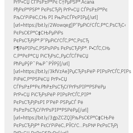
РґР»СЏ СЃРѕР±Р°Рє С†РµРЅР°.Acana
РђРєР°РЅР° РєРѕСЂРј РґР»СЏ СЃРѕР±Р°Рє
РљСѓРїРёС‚СЊ РІ РњРѕСЃРєРІРµ[/url]
[url=https://bit.ly/2Wowqeg]Р”РµРіСѓСЃС‚Р°С‚РѕСЂС‹
РєРѕС€Р°С‡СЊРµРіРѕ
РєРѕСЂРјР°.Р”РµРіСѓСЃС‚Р°С‚РѕСЂ
Р¶РёРІРѕС‚РЅРѕРіРѕ РєРѕСЂРјР°. Р•СЃС‚СЊ
С‚Р°РєР°СЏ РїСЂРѕС„РµСЃСЃРёСЏ
РћРџРўР˜РњР˜РЎРў[/url]
[url=https://bit.ly/3kfVzAe]РџСЂРѕРёР·РІРѕРґСЃС‚РІРѕ
РїРёС‚Р°РЅРёСЏ РґР»СЏ
СЃРѕР±Р°Рє.РћР±РѕСЂСѓРґРѕРІР°РЅРёРµ
РґР»СЏ РїСЂРѕРёР·РІРѕРґСЃС‚РІР°
РєРѕСЂРјРѕРІ Р‘РёР·РЅРµСЃ Рё
РѕР±РѕСЂСѓРґРѕРІР°РЅРёРµ[/url]
[url=https://bit.ly/3gpZCZQ]РљРѕС€Р°С‡СЊРё
РєРѕСЂРјР° РєСѓРїРёС‚.РЎСѓС…РѕР№ РєРѕСЂРј