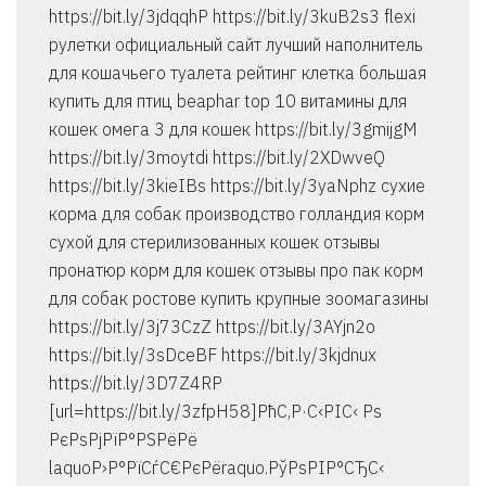
https://bit.ly/3jdqqhP https://bit.ly/3kuB2s3 flexi
рулетки официальный сайт лучший наполнитель
для кошачьего туалета рейтинг клетка большая
купить для птиц beaphar top 10 витамины для
кошек омега 3 для кошек https://bit.ly/3gmijgM
https://bit.ly/3moytdi https://bit.ly/2XDwveQ
https://bit.ly/3kieIBs https://bit.ly/3yaNphz сухие
корма для собак производство голландия корм
сухой для стерилизованных кошек отзывы
пронатюр корм для кошек отзывы про пак корм
для собак ростове купить крупные зоомагазины
https://bit.ly/3j73CzZ https://bit.ly/3AYjn2o
https://bit.ly/3sDceBF https://bit.ly/3kjdnux
https://bit.ly/3D7Z4RP
[url=https://bit.ly/3zfpH58]РћС‚Р·С‹РІС‹ Рѕ
РєРѕРјРїР°РЅРёРё
laquoР›Р°РїСѓС€РєРёraquo.РўРѕРІР°СЂС‹