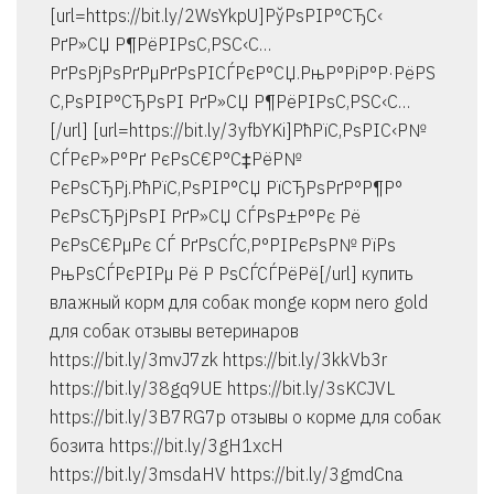
[url=https://bit.ly/2WsYkpU]РўРѕРІР°СЂС‹
РґР»СЏ Р¶РёРІРѕС‚РЅС‹С…
РґРѕРјРѕРґРµРґРѕРІСЃРєР°СЏ.РњР°РіР°Р·РёРЅ
С‚РѕРІР°СЂРѕРІ РґР»СЏ Р¶РёРІРѕС‚РЅС‹С…
[/url] [url=https://bit.ly/3yfbYKi]РћРїС‚РѕРІС‹Р№
СЃРєР»Р°Рґ РєРѕС€Р°С‡РёР№
РєРѕСЂРј.РћРїС‚РѕРІР°СЏ РїСЂРѕРґР°Р¶Р°
РєРѕСЂРјРѕРІ РґР»СЏ СЃРѕР±Р°Рє Рё
РєРѕС€РµРє СЃ РґРѕСЃС‚Р°РІРєРѕР№ РїРѕ
РњРѕСЃРєРІРµ Рё Р РѕСЃСЃРёРё[/url] купить
влажный корм для собак monge корм nero gold
для собак отзывы ветеринаров
https://bit.ly/3mvJ7zk https://bit.ly/3kkVb3r
https://bit.ly/38gq9UE https://bit.ly/3sKCJVL
https://bit.ly/3B7RG7p отзывы о корме для собак
бозита https://bit.ly/3gH1xcH
https://bit.ly/3msdaHV https://bit.ly/3gmdCna