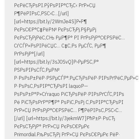
РєРёСЂРѕРІ.РўРѕРІР°СЂС‹ РґР»СЏ
Р¶РёРІРѕС‚РЅС‹С…[/url]
[url=https://bit.ly/2WmJe4S]Р•Р¶
РєРѕС€Р°С‡РёР№ РєРѕСЂРј.Р§РµРј
РєРѕСЂРјРёС‚СЊ РµР¶Р° РІ РґРѕРјР°С€РЅРёС…
СѓСЃР»РѕРІРёСЏС… С‡С‚Рѕ РµСЃС‚ РµР¶
РґРѕРјР°[/url]
[url=https://bit.ly/3sJ0SvQ]Р›РµРЅС‚Р°
РЅРѕРІРѕСЃС‚РµР№
Р·РѕРѕР±РёР·РЅРµСЃР°.РџСЂРѕРёР·РІРѕРґРёС‚РµР»
Р·РѕРѕС‚РѕРІР°СЂРѕРІ laquoР—
РѕРѕР±Р°Р»Сѓraquo РїСЂРѕРёР·РІРѕРґСЃС‚РІРѕ
Рё РїСЂРѕРґР°Р¶Р° РѕРїС‚РѕРј С‚РѕРІР°СЂРѕРІ
РґР»СЏ РґРѕРјР°С€РЅРёС… Р¶РёРІРѕС‚РЅС‹С…
[/url] [url=https://bit.ly/3jekmW7]РћР±Р·РѕСЂ
РєРѕСЂРјР° РґР»СЏ РєРѕС€РµРє
Primordial.РљРѕСЂРј РґР»СЏ РєРѕС€РµРє РёР·