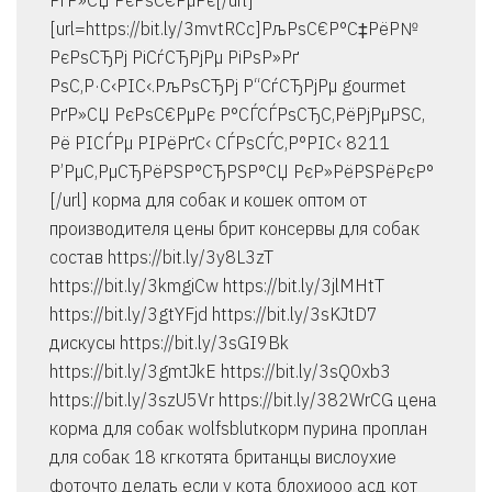
РґР»СЏ РєРѕС€РµРє[/url]
[url=https://bit.ly/3mvtRCc]РљРѕС€Р°С‡РёР№
РєРѕСЂРј РіСѓСЂРјРµ РіРѕР»Рґ
РѕС‚Р·С‹РІС‹.РљРѕСЂРј Р“СѓСЂРјРµ gourmet
РґР»СЏ РєРѕС€РµРє Р°СЃСЃРѕСЂС‚РёРјРµРЅС‚
Рё РІСЃРµ РІРёРґС‹ СЃРѕСЃС‚Р°РІС‹ 8211
Р’РµС‚РµСЂРёРЅР°СЂРЅР°СЏ РєР»РёРЅРёРєР°
[/url] корма для собак и кошек оптом от
производителя цены брит консервы для собак
состав https://bit.ly/3y8L3zT
https://bit.ly/3kmgiCw https://bit.ly/3jlMHtT
https://bit.ly/3gtYFjd https://bit.ly/3sKJtD7
дискусы https://bit.ly/3sGI9Bk
https://bit.ly/3gmtJkE https://bit.ly/3sQ0xb3
https://bit.ly/3szU5Vr https://bit.ly/382WrCG цена
корма для собак wolfsblutкорм пурина проплан
для собак 18 кгкотята британцы вислоухие
фоточто делать если у кота блохиооо асд кот