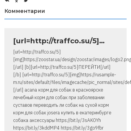
Комментарии
[url=http://traffco.su/5]…
[url=http://traffco.su/5]
[img]https://zoostar.ua/design/zoostar/images/logo2.pn
[/url] [b][url=http://traffco.su/5]ПЕРЕЙТИ[/url]
[/b] [url=http://traffco.su/5][img]https://rusample-
m.ru/sites/default/files/imagecache/pic_normal/sites/def
[/url] acana корм для собак в красноярске
лечебный корм для собак при заболевании
суставов переводить ли собак на сухой корм
корм для собак josera купить в екатеринбурге
собака аксессуары https://bit.ly/3sAK0Yh
https://bit.ly/3kddMP4 https://bit.ly/3go9fbr