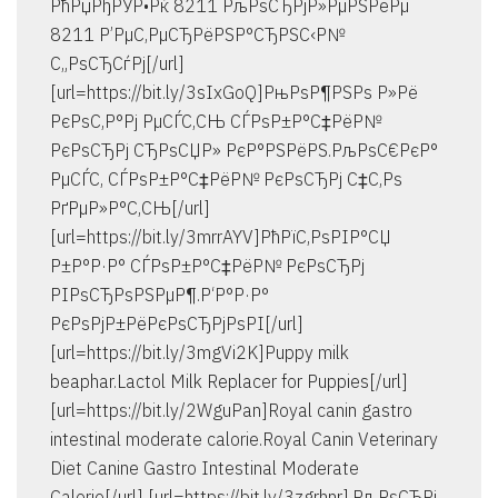
РћРџРђРЎР•Рќ 8211 РљРѕСЂРјР»РµРЅРёРµ
8211 Р’РµС‚РµСЂРёРЅР°СЂРЅС‹Р№
С„РѕСЂСѓРј[/url]
[url=https://bit.ly/3sIxGoQ]РњРѕР¶РЅРѕ Р»Рё
РєРѕС‚Р°Рј РµСЃС‚СЊ СЃРѕР±Р°С‡РёР№
РєРѕСЂРј СЂРѕСЏР» РєР°РЅРёРЅ.РљРѕС€РєР°
РµСЃС‚ СЃРѕР±Р°С‡РёР№ РєРѕСЂРј С‡С‚Рѕ
РґРµР»Р°С‚СЊ[/url]
[url=https://bit.ly/3mrrAYV]РћРїС‚РѕРІР°СЏ
Р±Р°Р·Р° СЃРѕР±Р°С‡РёР№ РєРѕСЂРј
РІРѕСЂРѕРЅРµР¶.Р‘Р°Р·Р°
РєРѕРјР±РёРєРѕСЂРјРѕРІ[/url]
[url=https://bit.ly/3mgVi2K]Puppy milk
beaphar.Lactol Milk Replacer for Puppies[/url]
[url=https://bit.ly/2WguPan]Royal canin gastro
intestinal moderate calorie.Royal Canin Veterinary
Diet Canine Gastro Intestinal Moderate
Calorie[/url] [url=https://bit.ly/3zgrhnr].РљРѕСЂРј