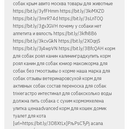
собак крым авито москва товары для животные
https://bit.ly/3yfFHmm https://bit.ly/3kiMXZD
https://bit.ly/3mrR74d https://bit.ly/3sLnTOQ
https://bit.ly/3gvJGVH почему у собаки нет
аппетита и вялость https://bit.ly/3kfh8B6
https://bit.ly/3kcvGkN https://bit.ly/2XOqrjS
https://bit.ly/3j4wpVN https://bit.ly/3BfcQAH корм
для собак роял канин калининградкупить корм
роял канин для собак юниор максикорма для
собак без гмоотзывы о корме наша марка для
собак отзывы ветеринаровсухой корм для
активных собак состав переноска для собак
trixieгастро интестинал для собаксколько воды
должна пить собака с сухим кормомхелена
улитка ценаadvanced корм для кошек домик
туалет для кота
[url=https://bit.ly/3D8XtLx]РљРѕСЂРј acana