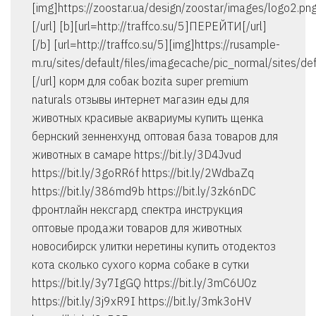
[img]https://zoostar.ua/design/zoostar/images/logo2.pn
[/url] [b][url=http://traffco.su/5]ПЕРЕЙТИ[/url]
[/b] [url=http://traffco.su/5][img]https://rusample-
m.ru/sites/default/files/imagecache/pic_normal/sites/def
[/url] корм для собак bozita super premium
naturals отзывы интернет магазин еды для
животных красивые аквариумы купить щенка
бернский зенненхунд оптовая база товаров для
животных в самаре https://bit.ly/3D4Jvud
https://bit.ly/3goRR6f https://bit.ly/2WdbaZq
https://bit.ly/386md9b https://bit.ly/3zk6nDC
фронтлайн нексгард спектра инструкция
оптовые продажи товаров для животных
новосибирск улитки неретины купить отодектоз
кота сколько сухого корма собаке в сутки
https://bit.ly/3y7IgGQ https://bit.ly/3mC6U0z
https://bit.ly/3j9xR9I https://bit.ly/3mk3oHV