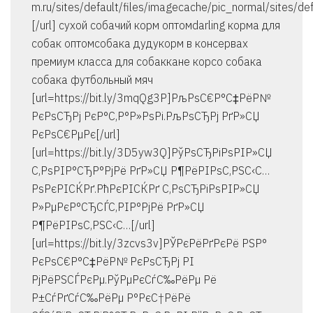
m.ru/sites/default/files/imagecache/pic_normal/sites/def
[/url] сухой собачий корм оптомdarling корма для
собак оптомсобака дудукорм в консервах
премиум класса для собаккане корсо собака
собака футбольный мяч
[url=https://bit.ly/3mqQg3P]РљРѕС€Р°С‡РёР№
РєРѕСЂРј РєР°С‚Р°Р»РѕРі.РљРѕСЂРј РґР»СЏ
РєРѕС€РµРє[/url]
[url=https://bit.ly/3D5yw3Q]РўРѕСЂРіРѕРІР»СЏ
С‚РѕРІР°СЂР°РјРё РґР»СЏ Р¶РёРІРѕС‚РЅС‹С…
РѕРєРІСЌРґ.РћРєРІСЌРґ С‚РѕСЂРіРѕРІР»СЏ
Р»РµРєР°СЂСЃС‚РІР°РјРё РґР»СЏ
Р¶РёРІРѕС‚РЅС‹С…[/url]
[url=https://bit.ly/3zcvs3v]РЎРєРёРґРєРё РЅР°
РєРѕС€Р°С‡РёР№ РєРѕСЂРј РІ
РјРёРЅСЃРєРµ.РўРµРєСѓС‰РёРµ Рё
Р±СѓРґСѓС‰РёРµ Р°РєС†РёРё