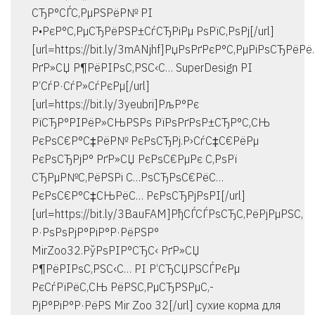
СЂР°СЃС‚РµРЅРёР№ РІ
Р•РєР°С‚РµСЂРёРЅР±СѓСЂРіРµ РѕРїС‚РѕРј[/url]
[url=https://bit.ly/3mANjhf]РџРѕРґРєР°С‚РµРіРѕСЂРёР
РґР»СЏ Р¶РёРІРѕС‚РЅС‹С… SuperDesign РІ
Р‘СѓР·СѓР»СѓРєРµ[/url]
[url=https://bit.ly/3yeubri]РљР°Рє
РїСЂР°РІРёР»СЊРЅРѕ РїРѕРґРѕР±СЂР°С‚СЊ
РєРѕС€Р°С‡РёР№ РєРѕСЂРј.Р›СѓС‡С€РёРµ
РєРѕСЂРјР° РґР»СЏ РєРѕС€РµРє С‚РѕРї
СЂРµР№С‚РёРЅРі С…РѕСЂРѕС€РёС…
РєРѕС€Р°С‡СЊРёС… РєРѕСЂРјРѕРІ[/url]
[url=https://bit.ly/3BauFAM]РђСЃСЃРѕСЂС‚РёРјРµРЅС‚
Р·РѕРѕРјР°РіР°Р·РёРЅР°
MirZoo32.РўРѕРІР°СЂС‹ РґР»СЏ
Р¶РёРІРѕС‚РЅС‹С… РІ Р‘СЂСЏРЅСЃРєРµ
РєСѓРїРёС‚СЊ РёРЅС‚РµСЂРЅРµС‚-
РјР°РіР°Р·РёРЅ Mir Zoo 32[/url] сухие корма для