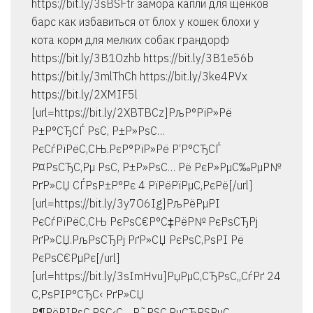
https://bit.ly/3sBSFtr замора капли для щенков
барс как избавиться от блох у кошек блохи у
кота корм для мелких собак грандорф
https://bit.ly/3B1Ozhb https://bit.ly/3B1e56b
https://bit.ly/3mlThCh https://bit.ly/3ke4PVx
https://bit.ly/2XMIF5l
[url=https://bit.ly/2XBTBCz]РљР°РїР»Рё
Р±Р°СЂСЃ РѕС‚ Р±Р»РѕС…
РєСѓРїРёС‚СЊ.РєР°РїР»Рё Р‘Р°СЂСЃ
Р¤РѕСЂС‚Рµ РѕС‚ Р±Р»РѕС… Рё РєР»РµС‰РµР№
РґР»СЏ СЃРѕР±Р°Рє 4 РїРёРїРµС‚РєРё[/url]
[url=https://bit.ly/3y7O6Ig]РљРёРµРІ
РєСѓРїРёС‚СЊ РєРѕС€Р°С‡РёР№ РєРѕСЂРј
РґР»СЏ.РљРѕСЂРј РґР»СЏ РєРѕС‚РѕРІ Рё
РєРѕС€РµРє[/url]
[url=https://bit.ly/3sImHvu]РџРµС‚СЂРѕС„СѓРґ 24
С‚РѕРІР°СЂС‹ РґР»СЏ
Р¶РёРІРѕС‚РЅС‹С….Р˜РЅС‚РµСЂРЅРµС‚