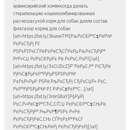
эрвинсирийский хомяккогда делать
стерилизацию кошкекомбинированная
расческасухой корм для собак дилли состав
флатазор корма для собак
[url=https://bit.ly/3kunw7M]РљРѕС€Р°С‡РёР№
РєРѕСЂРј РІ
РЅРѕРІРѕСЃРёР±РёСЂСЃРєРµ.РљРѕСЂРјР°
РґР»СЏ РєРѕС€РµРє Рё РєРѕС‚РѕРІ[/url]
[url=https://bit.ly/3sCUDcZ]Р”РёРµС‚Р° РїСЂРё
РјРѕС‡РµРєР°РјРµРЅРЅРѕР№
Р±РѕР»РµР·РЅРё.РљРѕСЂРј СЂРѕСЏР» РѕС‚
РєР°РјРЅРµР№ РІ РїРѕС‡РєР°С…[/url]
[url=https://bit.ly/3mrG8aY]Р§РµРј
РѕС‚Р»РёС‡Р°СЋС‚СЃСЏ РєРѕС€Р°С‡СЊРё
РєРѕСЂРјР°.РњРѕР¶РЅРѕ Р»Рё
РєРѕСЂРјРёС‚СЊ СЃРѕР±Р°РєСѓ
РєРѕС€Р°С‡СЊРёРј РєРѕСЂРјРѕРј[/url]