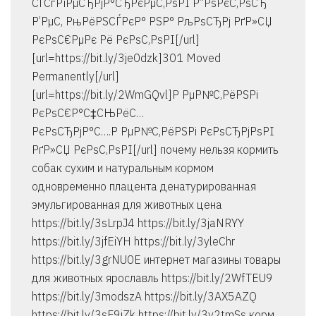
СЃСѓРїРµСЂРјР°СЂРєРµС‚РѕРІ Р”РѕРєС‚РѕСЂ
Р’РµС‚ РњРёРЅСЃРєР° РЅР° РљРѕСЂРј РґР»СЏ
РєРѕС€РµРє Рё РєРѕС‚РѕРІ[/url]
[url=https://bit.ly/3je0dzk]301 Moved
Permanently[/url]
[url=https://bit.ly/2WmGQvl]Р РµР№С‚РёРЅРі
РєРѕС€Р°С‡СЊРёС…
РєРѕСЂРјР°С….Р РµР№С‚РёРЅРі РєРѕСЂРјРѕРІ
РґР»СЏ РєРѕС‚РѕРІ[/url] почему нельзя кормить
собак сухим и натуральным кормом
одновременно плацента денатурированная
эмульгированная для животных цена
https://bit.ly/3sLrpJ4 https://bit.ly/3jaNRYY
https://bit.ly/3jfEiYH https://bit.ly/3yleChr
https://bit.ly/3grNU0E интернет магазины товары
для животных ярославль https://bit.ly/2WfTEU9
https://bit.ly/3modszA https://bit.ly/3AX5AZQ
https://bit.ly/3sF9jZk https://bit.ly/3y2tmSs корм