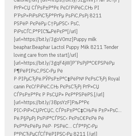
РґР»СЏ СЃРѕР±Р°Рє РєСѓРїРёС‚СЊ РІ
Р’РѕР»РіРѕРіСЂР°РґРµ РѕРїС‚РѕРј 8211
РЅРёР·РєРёРµ С†РµРЅС‹ РѕС‚
РїРѕСЃС‚Р°РІС‰РёРєР°[/url]
[url=https://bit.ly/3goV0mz]Puppy milk
beaphar.Beaphar Lactol Puppy Milk 8211 Tender
loving care from the start[/url]
[url=https://bit.ly/3gqF4jW]Р”РѕРјР°С€РЅРёРµ
Р¶РёРІРѕС‚РЅС‹Рµ Рё
Р·РІРµСЂРё.РЎРѕР±Р°С‡РёР№ РєРѕСЂРј Royal
canin РєСѓРїРёС‚СЊ РєРѕСЂРј РґР»СЏ
СЃРѕР±Р°Рє Р РѕСЏР» РєР°РЅРёРЅ.[/url]
[url=https://bit.ly/3BpsYzF]РљР°Рє
РІС‹РіР»СЏРґСЏС‚ СЃРѕР±Р°С‡СЊРё Р±Р»РѕС…
Рё.Р§РµРј РѕРїР°СЃРЅС‹ РєРѕС€РєРё Рё
РєР°РєРёРµ РёР· РЅРёС… СЃР°РјС‹Рµ
Р°РіСЂРµСЃСЃРёРІРЅС‹Рµ 8211 [/url]