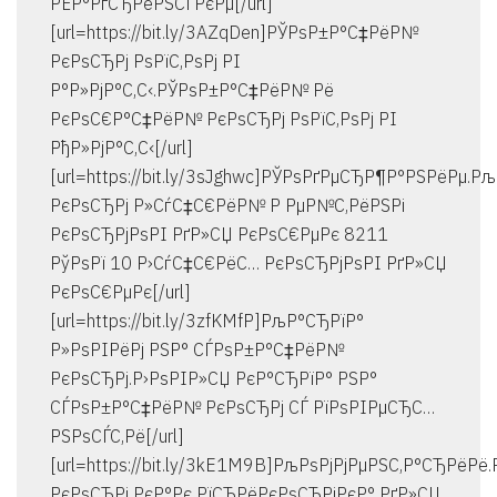
РЁР°РґСЂРёРЅСЃРєРµ[/url]
[url=https://bit.ly/3AZqDen]РЎРѕР±Р°С‡РёР№
РєРѕСЂРј РѕРїС‚РѕРј РІ
Р°Р»РјР°С‚С‹.РЎРѕР±Р°С‡РёР№ Рё
РєРѕС€Р°С‡РёР№ РєРѕСЂРј РѕРїС‚РѕРј РІ
РђР»РјР°С‚С‹[/url]
[url=https://bit.ly/3sJghwc]РЎРѕРґРµСЂР¶Р°РЅРёРµ
РєРѕСЂРј Р»СѓС‡С€РёР№ Р РµР№С‚РёРЅРі
РєРѕСЂРјРѕРІ РґР»СЏ РєРѕС€РµРє 8211
РўРѕРї 10 Р›СѓС‡С€РёС… РєРѕСЂРјРѕРІ РґР»СЏ
РєРѕС€РµРє[/url]
[url=https://bit.ly/3zfKMfP]РљР°СЂРїР°
Р»РѕРІРёРј РЅР° СЃРѕР±Р°С‡РёР№
РєРѕСЂРј.Р›РѕРІР»СЏ РєР°СЂРїР° РЅР°
СЃРѕР±Р°С‡РёР№ РєРѕСЂРј СЃ РїРѕРІРµСЂС…
РЅРѕСЃС‚Рё[/url]
[url=https://bit.ly/3kE1M9B]РљРѕРјРјРµРЅС‚Р°СЂРё
РєРѕСЂРј РєР°Рє РїСЂРёРєРѕСЂРјРєР° РґР»СЏ