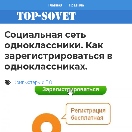
Перейти
Главная
Правила
footer
к
основному
menu
содержанию
Социальная сеть
одноклассники. Как
зарегистрироваться в
одноклассниках.
Компьютеры и ПО