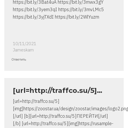
https://bit.ly/3Bat4uA https://bit.ly/3mwx3gY
https://bit.ly/3yem3qI https://bit.ly/3mvLMc5
https://bit.ly/3yjTXdI https://bit.ly/2WlYuzm
10/11/2021
Jameskam
Ответить
[url=http://traffco.su/5]…
[url=http://traffco.su/5]
[img]https://zoostar.ua/design/zoostar/images/logo2.pn
[/url] [b][url=http://traffco.su/5]ПЕРЕЙТИ[/url]
[/b] [url=http://traffco.su/5][img]https://rusample-