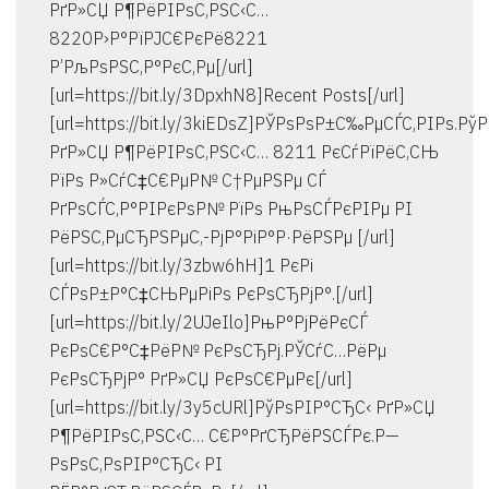
РґР»СЏ Р¶РёРІРѕС‚РЅС‹С…
8220Р›Р°РїРЈС€РєРё8221
Р’РљРѕРЅС‚Р°РєС‚Рµ[/url]
[url=https://bit.ly/3DpxhN8]Recent Posts[/url]
[url=https://bit.ly/3kiEDsZ]РЎРѕРѕР±С‰РµСЃС‚РІРѕ.Рў
РґР»СЏ Р¶РёРІРѕС‚РЅС‹С… 8211 РєСѓРїРёС‚СЊ
РїРѕ Р»СѓС‡С€РµР№ С†РµРЅРµ СЃ
РґРѕСЃС‚Р°РІРєРѕР№ РїРѕ РњРѕСЃРєРІРµ РІ
РёРЅС‚РµСЂРЅРµС‚-РјР°РіР°Р·РёРЅРµ [/url]
[url=https://bit.ly/3zbw6hH]1 РєРі
СЃРѕР±Р°С‡СЊРµРіРѕ РєРѕСЂРјР°.[/url]
[url=https://bit.ly/2UJeIlo]РњР°РјРёРєСЃ
РєРѕС€Р°С‡РёР№ РєРѕСЂРј.РЎСѓС…РёРµ
РєРѕСЂРјР° РґР»СЏ РєРѕС€РµРє[/url]
[url=https://bit.ly/3y5cURl]РўРѕРІР°СЂС‹ РґР»СЏ
Р¶РёРІРѕС‚РЅС‹С… С€Р°РґСЂРёРЅСЃРє.Р—
РѕРѕС‚РѕРІР°СЂС‹ РІ