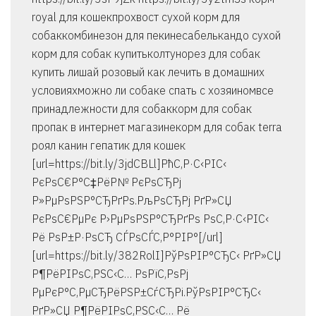
royal для кошекпрохвост сухой корм для
собаккомбинезон для пекинесабелькандо сухой
корм для собак купитьколтунорез для собак
купить лишай розовый как лечить в домашних
условияхможно ли собаке спать с хозяиномвсе
принадлежности для собаккорм для собак
пропак в интернет магазинекорм для собак terra
роял канин гепатик для кошек
[url=https://bit.ly/3jdCBLl]РћС‚Р·С‹РІС‹
РєРѕС€Р°С‡РёР№ РєРѕСЂРј
Р»РµРѕРЅР°СЂРґРѕ.РљРѕСЂРј РґР»СЏ
РєРѕС€РµРє Р›РµРѕРЅР°СЂРґРѕ РѕС‚Р·С‹РІС‹
Рё РѕР±Р·РѕСЂ СЃРѕСЃС‚Р°РІР°[/url]
[url=https://bit.ly/382RolI]РўРѕРІР°СЂС‹ РґР»СЏ
Р¶РёРІРѕС‚РЅС‹С… РѕРїС‚РѕРј
РµРєР°С‚РµСЂРёРЅР±СѓСЂРі.РўРѕРІР°СЂС‹
РґР»СЏ Р¶РёРІРѕС‚РЅС‹С… Рё