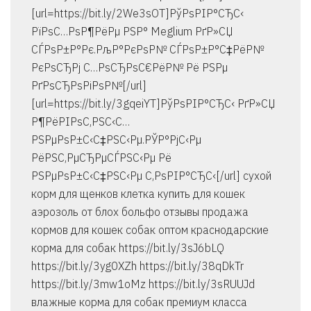
[url=https://bit.ly/2We3sOT]РўРѕРІР°СЂС‹
РїРѕС…РѕР¶РёРµ РЅР° Meglium РґР»СЏ
СЃРѕР±Р°Рє.РљР°РєРѕР№ СЃРѕР±Р°С‡РёР№
РєРѕСЂРј С…РѕСЂРѕС€РёР№ Рё РЅРµ
РґРѕСЂРѕРіРѕР№[/url]
[url=https://bit.ly/3gqeiYT]РўРѕРІР°СЂС‹ РґР»СЏ
Р¶РёРІРѕС‚РЅС‹С…
РЅРµРѕР±С‹С‡РЅС‹Рµ.РЎР°РјС‹Рµ
РёРЅС‚РµСЂРµСЃРЅС‹Рµ Рё
РЅРµРѕР±С‹С‡РЅС‹Рµ С‚РѕРІР°СЂС‹[/url] сухой
корм для щенков клетка купить для кошек
аэрозоль от блох больфо отзывы продажа
кормов для кошек собак оптом краснодарские
корма для собак https://bit.ly/3sJ6bLQ
https://bit.ly/3yg0XZh https://bit.ly/38qDkTr
https://bit.ly/3mw1oMz https://bit.ly/3sRUUJd
влажные корма для собак премиум класса