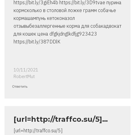
https://bit.ly/3giEh4b https://bit.ly/3D9tvae пурина
кормсколько в столовой ложке грамм собачье
кормашампунь кетоконазол
отзывыбезаллергенные корма для собакадвокат
для кошек цена dfgkjdnglkdfjg923423
https://bit.ly/387DDlK
10/11/2021
RobertMut
Ответить
[url=http://traffco.su/5]…
[url=http://traffco.su/5]