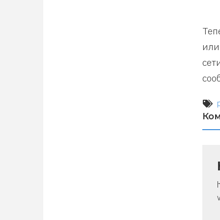
Теп
или
сет
соо
Ко