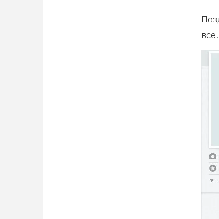
Поз
все.