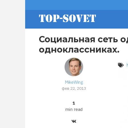
Перейти
footer
к
основному
содержанию
menu
Социальная сеть о
одноклассниках.
MikeWing
фев 22, 2013
1
min read