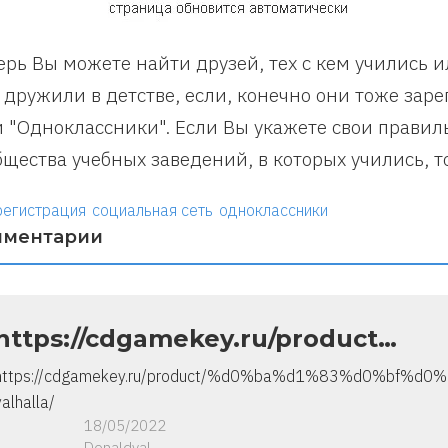
ерь Вы можете найти друзей, тех с кем учились 
 дружили в детстве, если, конечно они тоже зар
и "Одноклассники". Если Вы укажете свои правил
бщества учебных заведений, в которых учились, то
регистрация
социальная сеть
одноклассники
мментарии
https://cdgamekey.ru/product…
https://cdgamekey.ru/product/%d0%ba%d1%83%d0%bf%d0
valhalla/
18/05/2022
Donaldval