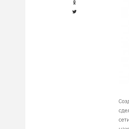
Соз
сде
сет
наж