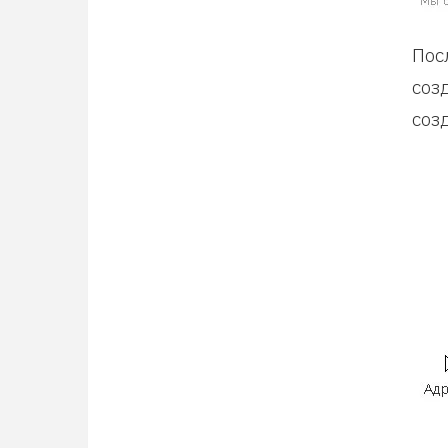
Пос
соз
соз