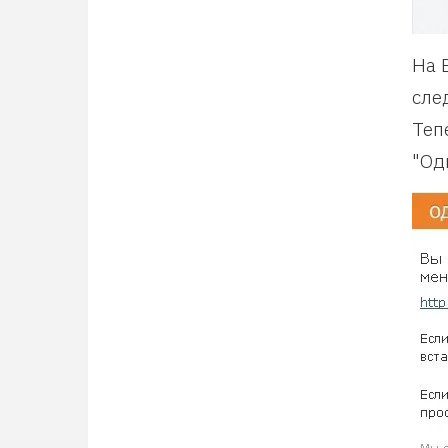
На 
сле
Теп
"Од