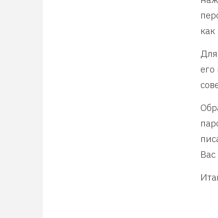
пер
как
Для
его
сов
Обр
пар
пис
Вас
Ита