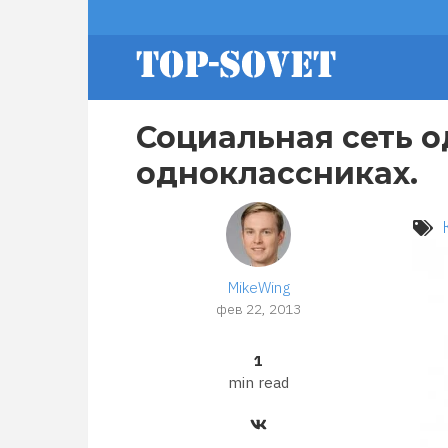
Перейти
footer
к
основному
содержанию
menu
Социальная сеть о
одноклассниках.
MikeWing
фев 22, 2013
1
min read