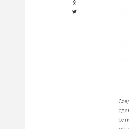
Соз
сде
сет
наж