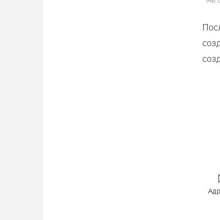
Пос
соз
соз