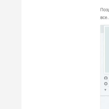
Поз
все.