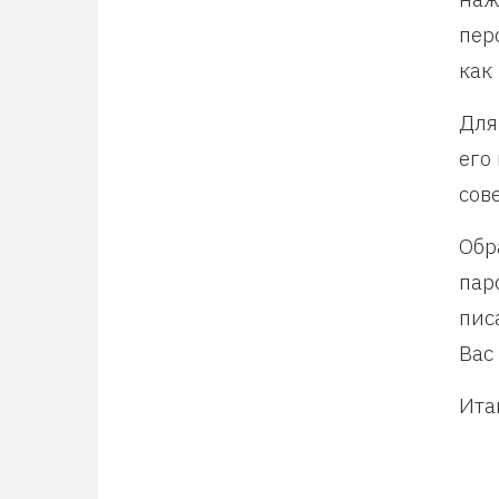
пер
как
Для
его
сов
Обр
пар
пис
Вас
Ита