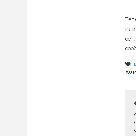
Теп
или
сет
соо
Ко