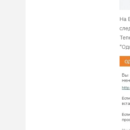
На 
сле
Теп
"Од