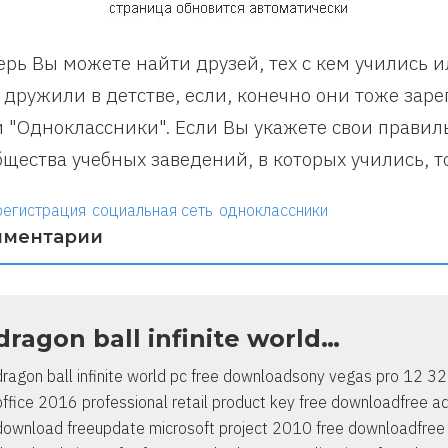
ерь Вы можете найти друзей, тех с кем учились 
 дружили в детстве, если, конечно они тоже зар
и "Одноклассники". Если Вы укажете свои правил
бщества учебных заведений, в которых учились, то
регистрация
социальная сеть
одноклассники
мментарии
dragon ball infinite world…
dragon ball infinite world pc free downloadsony vegas pro 12 32
office 2016 professional retail product key free downloadfree a
download freeupdate microsoft project 2010 free downloadfree l