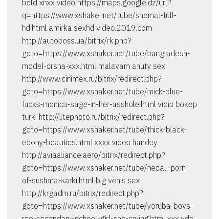
bold xnxx video https://maps.google.dz/url?
q=https://www.xshaker.net/tube/shemal-full-
hd.html amirka sexhd video.2019.com
http://autoboss.ua/bitrix/rk.php?
goto=https://www.xshaker.net/tube/bangladesh-
model-orsha-xxx.html malayam anuty sex
http://www.cinimex.ru/bitrix/redirect.php?
goto=https://www.xshaker.net/tube/mick-blue-
fucks-monica-sage-in-her-asshole.html vidio bokep
turki http://litephoto.ru/bitrix/redirect.php?
goto=https://www.xshaker.net/tube/thick-black-
ebony-beauties.html xxxx video handey
http://aviaaliance.aero/bitrix/redirect.php?
goto=https://www.xshaker.net/tube/nepali-porn-
of-sushma-karki.html big venis sex
http://krgadm.ru/bitrix/redirect.php?
goto=https://www.xshaker.net/tube/yoruba-boys-
rpe-secondary-school-girl-she-crying.html xxx vdo