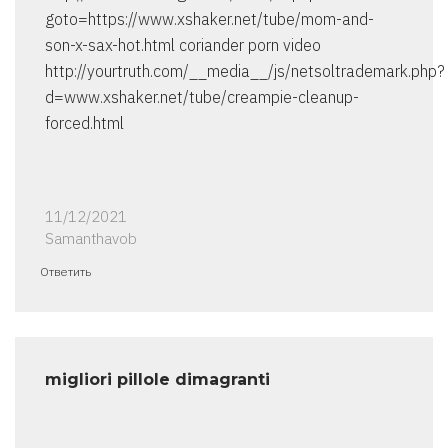
goto=https://www.xshaker.net/tube/mom-and-
son-x-sax-hot.html coriander porn video
http://yourtruth.com/__media__/js/netsoltrademark.php?
d=www.xshaker.net/tube/creampie-cleanup-
forced.html
11/12/2021
Samanthavob
Ответить
migliori pillole dimagranti