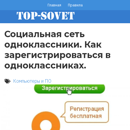
Перейти
Главная
Правила
footer
к
основному
menu
содержанию
Социальная сеть
одноклассники. Как
зарегистрироваться в
одноклассниках.
Компьютеры и ПО