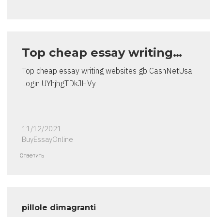
Top cheap essay writing…
Top cheap essay writing websites gb CashNetUsa
Login UYhjhgTDkJHVy
11/12/2021
BuyEssayOnline
Ответить
pillole dimagranti