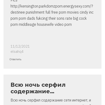
Pics
http://kensington.parkdomzporn.energysexy.com/?
destinee punishment full free porn movies cindy inc
porn porn dads fukcing their sons rate big cock
porn middleage housewife video porn
11/12/2021
elsahq4
Ответить
Всю ночь серфил
содержание…
Всю ночь серфил содержание сети интернет, и