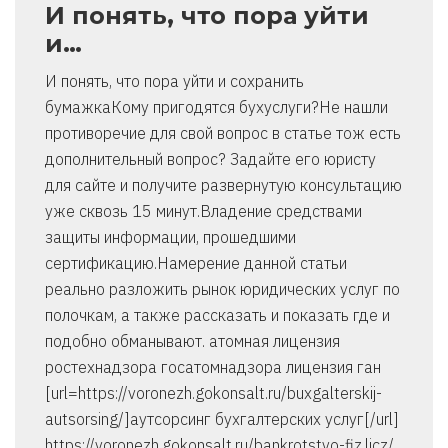
И понять, что пора уйти
и…
И понять, что пора уйти и сохранить
бумажкаКому пригодятся бухуслуги?Не нашли
противоречие для свой вопрос в статье тож есть
дополнительный вопрос? Задайте его юристу
для сайте и получите развернутую консультацию
уже сквозь 15 минут.Владение средствами
защиты информации, прошедшими
сертификацию.Намерение данной статьи
реально разложить рынок юридических услуг по
полочкам, а также рассказать и показать где и
подобно обманывают. атомная лицензия
ростехнадзора госатомнадзора лицензия ган
[url=https://voronezh.gokonsalt.ru/buxgalterskij-
autsorsing/]аутсорсинг бухгалтерских услуг[/url]
https://voronezh.gokonsalt.ru/bankrotstvo-fiz.licz/