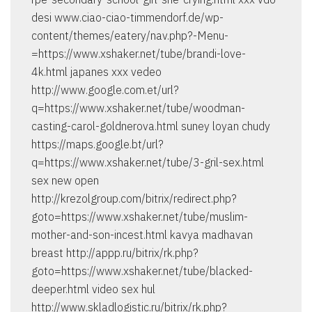
desi www.ciao-ciao-timmendorf.de/wp-
content/themes/eatery/nav.php?-Menu-
=https://www.xshaker.net/tube/brandi-love-
4k.html japanes xxx vedeo
http://www.google.com.et/url?
q=https://www.xshaker.net/tube/woodman-
casting-carol-goldnerova.html suney loyan chudy
https://maps.google.bt/url?
q=https://www.xshaker.net/tube/3-gril-sex.html
sex new open
http://krezolgroup.com/bitrix/redirect.php?
goto=https://www.xshaker.net/tube/muslim-
mother-and-son-incest.html kavya madhavan
breast http://appp.ru/bitrix/rk.php?
goto=https://www.xshaker.net/tube/blacked-
deeper.html video sex hul
http://www.skladlogistic.ru/bitrix/rk.php?