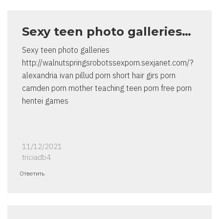
Sexy teen photo galleries…
Sexy teen photo galleries
http://walnutspringsrobotssexporn.sexjanet.com/?
alexandria ivan pillud porn short hair girs porn
camden porn mother teaching teen porn free porn
hentei games
11/12/2021
triciadb4
Ответить