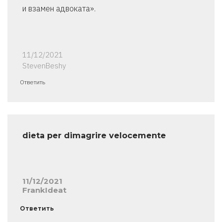
и взамен адвоката».
11/12/2021
StevenBeshy
Ответить
dieta per dimagrire velocemente
11/12/2021
FrankIdeat
Ответить