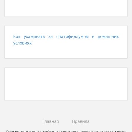
Как ухаживать за спатифиллумом в домашних
условиях
Как правильно выполнить сервировку стола,
чтобы было удобно и красиво.
Главная
Правила
Размещенные на сайте материалы, включая статьи, могут