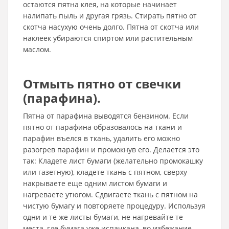
остаются пятна клея, на которые начинает
налипать пыль и другая грязь. Стирать пятно от
скотча насухую очень долго. Пятна от скотча или
наклеек убираются спиртом или растительным
маслом.
Отмыть пятно от свечки
(парафина).
Пятна от парафина выводятся бензином. Если
пятно от парафина образовалось на ткани и
парафин въелся в ткань, удалить его можно
разогрев парафин и промокнув его. Делается это
так: Кладете лист бумаги (желательно промокашку
или газетную), кладете ткань с пятном, сверху
накрываете еще одним листом бумаги и
нагреваете утюгом. Сдвигаете ткань с пятном на
чистую бумагу и повторяете процедуру. Используя
одни и те же листы бумаги, не нагревайте те
места, где бумага уже испачкана, во избежание