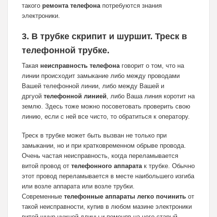
такого
ремонта телефона
потребуются знания
электроники.
3. В трубке скрипит и шуршит. Треск в
телефонной трубке.
Такая
неисправность телефона
говорит о том, что на
линии происходит замыкание либо между проводами
Вашей телефонной линии, либо между Вашей и
дргуой
телефонной линией
, либо Ваша линия коротит на
землю. Здесь тоже можно посоветовать проверить свою
линию, если с ней все чисто, то обратиться к оператору.
Треск в трубке может быть вызван не только при
замыкании, но и при кратковременном обрыве провода.
Очень частая неисправность, когда переламывается
витой провод от
телефонного аппарата
к трубке. Обычно
этот провод переламывается в месте наибольшего изгиба
или возле аппарата или возле трубки.
Современные
телефонные аппараты легко починить
от
такой неисправности, купив в любом мазине электроники
витой шнур нужной длины и поменяв на него старый