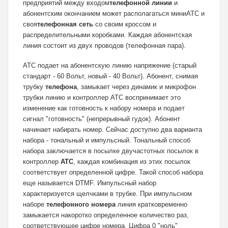
предприятий между входом
телефонной линии
и
абонентским окончанием может располагаться миниАТС и
своя
телефонная сеть
со своим кроссом и
распределительными коробками. Каждая абонентская
линия состоит из двух проводов (телефонная пара).
АТС подает на абонентскую линию напряжение (старый
стандарт - 60 Вольт, новый - 40 Вольт). Абонент, снимая
трубку
телефона
, замыкает через динамик и микрофон
трубки линию и контроллер АТС воспринимает это
изменение как готовность к набору номера и подает
сигнал "готовность" (непрерывный гудок). Абонент
начинает набирать номер. Сейчас доступно два варианта
набора - тональный и импульсный. Тональный способ
набора заключается в посылке двучастотных посылок в
контроллер
АТС
, каждая комбинация из этих посылок
соответствует определенной цифре. Такой способ набора
еще называется DTMF. Импульсный набор
характеризуется щелчками в трубке. При импульсном
наборе
телефонного номера
линия кратковременно
замыкается накоротко определенное количество раз,
соответствующее цифре номера. Цифра 0 "ноль"