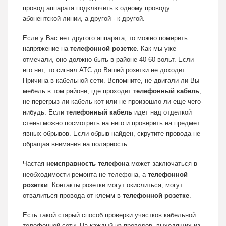
провод аппарата подключить к одному проводу
абонентской линии, а другой - к другой.
Если у Вас нет другого аппарата, то можно померить
напряжение на
телефонной розетке
. Как мы уже
отмечали, оно должно быть в районе 40-60 вольт. Если
его нет, то сигнал АТС до Вашей розетки не доходит.
Причина в кабельной сети. Вспомните, не двигали ли Вы
мебель в том районе, где проходит
телефонный кабель
,
не перегрыз ли кабель кот или не произошло ли еще чего-
нибудь. Если
телефонный кабель
идет над отделкой
стены можно посмотреть на него и проверить на предмет
явных обрывов. Если обрыв найден, скрутите провода не
обращая внимания на полярность.
Частая
неисправность телефона
может заключаться в
необходимости ремонта не телефона, а
телефонной
розетки
. Контакты розетки могут окислиться, могут
отвалиться провода от клемм в
телефонной розетке
.
Есть такой старый способ проверки участков кабельной
телефонной сети. На каждый из проводов, выходящих из