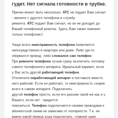
гудит. Нет сигнала готовности в трубке.
Причин может быть несколько.
АТС
не подает Вам сигнал
- звоните с другого телефона в службу
ремонта.
АТС
подает Вам сигнал, но он не доходит до
Вашей телефонной розетки. Здесь Вам также поможет
только телефонист.
Чаще всего
неисправность телефона
появляется
непосредственно в квартире или доме. Либо где-то
оборвался провод, либо
сломался сам телефон
.
При
ремонте телефона
лучше сразу исключить поломку
самого телефонного аппарата. Идеальный вариант, если
у Вас есть другой
работающий телефон
.
Отключите
неработающий аппарат
и поставьте вместо
него рабочий. Если он работает, то неисправность скорее
всего в самом аппарате. Подключить
другой
телефон
просто, если его разъем такой же как и у
Вашего, если нет - придется
повозиться.
Телефон
подключается своими проводами к
абонентской линии не зависимо от полярности. Т.е. не
важно какой провод куда подключать, главное один