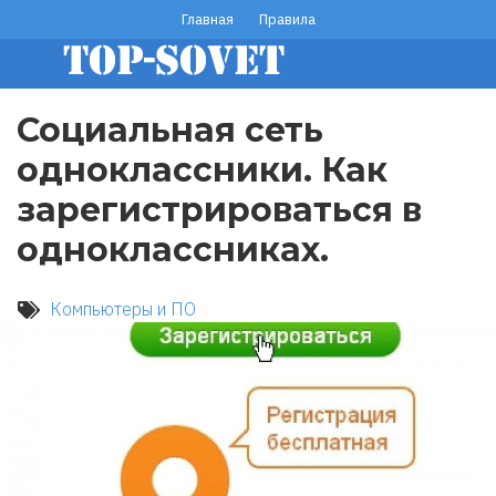
Перейти
Главная
Правила
footer
к
основному
menu
содержанию
Социальная сеть
одноклассники. Как
зарегистрироваться в
одноклассниках.
Компьютеры и ПО