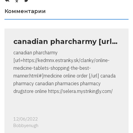
Комментарии
canadian pharcharmy [url…
canadian pharcharmy
[url=https://kedmnx.estranky.sk/clanky/online-
medicine-tablets-shopping-the-best-
manner.html#]medicine online order [/url] canada
pharmacy canadian pharmacies pharmacy
drugstore online https://selera.mystrikingly.com/
12/06/2022
Bobbyenugh