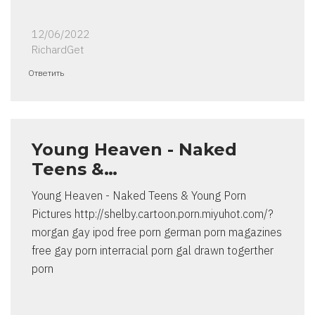
12/06/2022
RichardGet
Ответить
Young Heaven - Naked
Teens &…
Young Heaven - Naked Teens & Young Porn
Pictures http://shelby.cartoon.porn.miyuhot.com/?
morgan gay ipod free porn german porn magazines
free gay porn interracial porn gal drawn togerther
porn