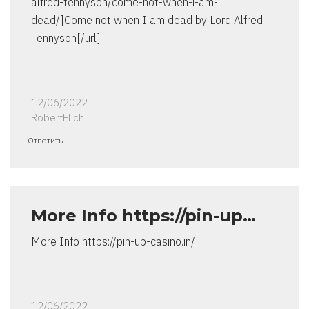
alfred-tennyson/come-not-when-i-am-
dead/]Come not when I am dead by Lord Alfred
Tennyson[/url]
12/06/2022
RobertElich
Ответить
More Info https://pin-up…
More Info https://pin-up-casino.in/
12/06/2022