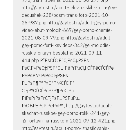
976/transi-sperma-2021-08-30-277.php
http://gaytest.ru/adult-seks-russkih-zrelih-gey-
dedushek-238/bdsm-trans-foto-2021-10-
26-987.php http://gaytest.ru/adult-gey-porno-
video-ebut-molodih-667/gey-porno-chernie-
2021-08-09-79.php http://gaytest.ru/adult-
gey-porno-furri-iksvideos-342/gei-molodie-
russkie-onlayn-besplatno-2021-09-11-
414.php Р”РѕСЃС‚Р°С‚РѕС‡РЅРѕ
РѕС‚Р»РёС‡РЅР°СЏ РёРґРµСЏ
СЃРёСЃСЃРё
Р±РѕР№ РїРѕСЂРЅРѕ
РџРѕР¶Р°Р»СѓР№СЃС‚Р°,
СЂР°СЃСЃРєР°Р¶РёС‚Рµ
РїРѕРїРѕРґСЂРѕР±РЅРµРµ..
Р›СЋР±РѕРјРёР»Р° , http://gaytest.ru/adult-
skachat-russkoe-gey-porno-roliki-241/gey-
igri-onlayn-na-russkom-2021-09-12-421.php
http://gaytest.ru/adult-porno-iznasilovanie-