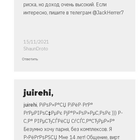
риска, но доход очень высокий. Если
интересно, пишите в телеграм @JackHerrer7
15/11/2021
ShaunDroto
Ответ
Ответить
на
спасибо..
инструкция
очень
juirehi
,
от
juirehi
, РіРѕР»Р°СЏ РїРёР·РґР°
Владимир
РґРµРІРѕС‡РµРє РјР°Р»РѕР»РµС‚РѕРє ))) Р­
С‚Р° РІРµСЂСЃРёСЏ СѓСЃС‚Р°СЂРµР»Р°
Безумно хочу парня, без комплексов. Я
Р›РёРґРѕРЅСЏ Мне 14 лет! Общение, вирт