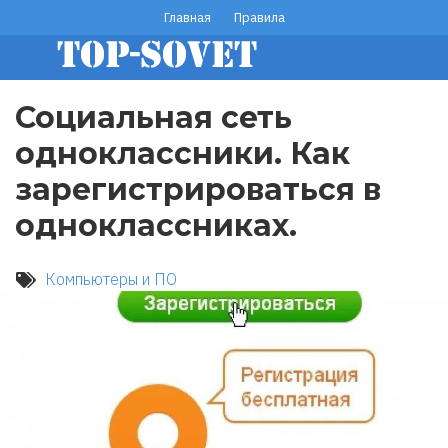
Перейти
Главная
Правила
footer
к
основному
menu
содержанию
Социальная сеть
одноклассники. Как
зарегистрироваться в
одноклассниках.
Компьютеры и ПО