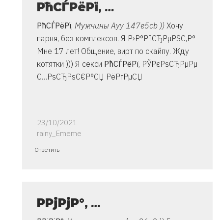
РћСЃРёРї
,
…
РћСЃРёРї
,
Мужчины Ауу 147e5cb ))
Хочу
парня, без комплексов. Я Р›Р°РІСЂРµРЅС‚Р°
Мне 17 лет! Общение, вирт по скайпу. Жду
котятки ))) Я секси
РћСЃРёРї
, РЎРєРѕСЂРµРµ
С…РѕСЂРѕС€Р°СЏ РёРґРµСЏ
23/10/2021
rainy_Ememe
Ответ
Ответить
на
спасибо..
инструкция
очень
Р­РјРјР°
,
…
от