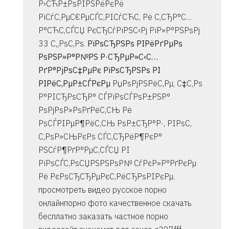
Р›СЋР±РѕРІРЅРёРєРё
РїСѓС‚РµС€РµСЃС‚РІСѓСЋС‚ Рё С‚СЂР°С…
Р°СЋС‚СЃСЏ РєСЂСѓРїРЅС‹Рј РїР»Р°РЅРѕРј
33 С„РѕС‚Рѕ.
РїРѕСЂРЅРѕ РІРёРґРµРѕ
РѕРЅР»Р°Р№РЅ Р·СЂРµР»С‹С…
РґР°РјРѕС‡РµРє РїРѕСЂРЅРѕ РІ
РІРёС‚РµР±СЃРєРµ
РџРѕРјРЅРёС‚Рµ, С‡С‚Рѕ
Р°РІСЂРѕСЂР° СЃРїРѕСЃРѕР±РЅР°
РѕРјРѕР»РѕРґРёС‚СЊ Рё
РѕСЃРІРµР¶РёС‚СЊ РѕР±СЂР°Р·, РІРѕС‚
С‚РѕР»СЊРєРѕ СЃС‚СЂРёР¶РєР°
РЅСѓР¶РґР°РµС‚СЃСЏ РІ
РїРѕСЃС‚РѕСЏРЅРЅРѕР№ СѓРєР»Р°РґРєРµ
Рё РєРѕСЂСЂРµРєС‚РёСЂРѕРІРєРµ.
просмотреть видео русское порно
онлайнпорно фото качественное скачать
бесплатно заказать частное порно