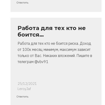
Ответ
Ответить
на
спасибо..
инструкция
очень
Работа для тех кто не
от
боится…
Владимир
Работа для тех кто не боится риска. Доход
от 100к месяц минимум, максимум зависит
только от Вас. Никаких вложений. Пишите в
телеграм @vbv91
25/12/2021
LeroyJaf
Ответ
Ответить
на