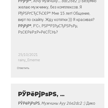
Р­РјРјР°
,
Хочу мужчину... bac26e2 ))
Безумно
Владимир
желаю мужчинку, без комплексов. Я
РђРЅРґСЂСЋС€Р° Мне 15 лет! Общение,
вирт по скайпу. Жду котятки ))) Я красивая?
Р­РјРјР°
, Р’С‹, РЅР°РІРµСЂРЅРѕРµ,
РѕС€РёР±Р»РёСЃСЊ?
25/10/2021
rainy_Ememe
Ответ
Ответить
на
спасибо..
инструкция
очень
РЎРёРјРѕРЅ
, …
от
РЎРёРјРѕРЅ
,
Мужчины Ауу 26e2dc2 :)
Дико
Владимир