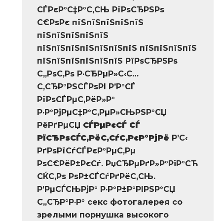
СЃРєР°С‡Р°С‚СЊ РїРѕСЂРЅРѕ
С€РѕРє пїЅпїЅпїЅпїЅпїЅ
пїЅпїЅпїЅпїЅпїЅ
пїЅпїЅпїЅпїЅпїЅпїЅпїЅ пїЅпїЅпїЅпїЅ
пїЅпїЅпїЅпїЅпїЅпїЅ РїРѕСЂРЅРѕ
С„РѕС‚Рѕ Р·СЂРµР»С‹С…
С‚СЂР°РЅСЃРѕРІ Р’Р°СЃ
РїРѕСЃРµС‚РёР»Р°
Р·Р°РјРµС‡Р°С‚РµР»СЊРЅР°СЏ
РёРґРµСЏ
СЃРµРєСЃ СЃ
РїСЂРѕСЃС‚РёС‚СѓС‚РєР°РјРё
Р’С‹
РґРѕРїСѓСЃРєР°РµС‚Рµ
РѕС€РёР±РєСѓ. РџСЂРµРґР»Р°РіР°СЋ
СЌС‚Рѕ РѕР±СЃСѓРґРёС‚СЊ.
Р’РµСЃСЊРјР° Р·Р°Р±Р°РІРЅР°СЏ
С„СЂР°Р·Р° секс фотогалерея со
зрелыми порнушка высокого