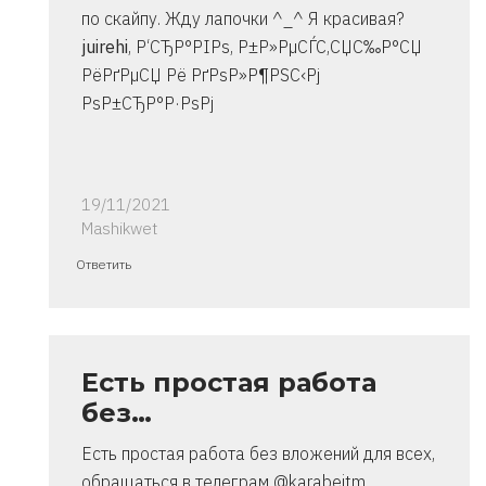
по скайпу. Жду лапочки ^_^ Я красивая?
juirehi
, Р‘СЂР°РІРѕ, Р±Р»РµСЃС‚СЏС‰Р°СЏ
РёРґРµСЏ Рё РґРѕР»Р¶РЅС‹Рј
РѕР±СЂР°Р·РѕРј
19/11/2021
Mashikwet
Ответ
Ответить
на
спасибо..
инструкция
очень
Есть простая работа
от
без…
Владимир
Есть простая работа без вложений для всех,
обращаться в телеграм @karabeitm