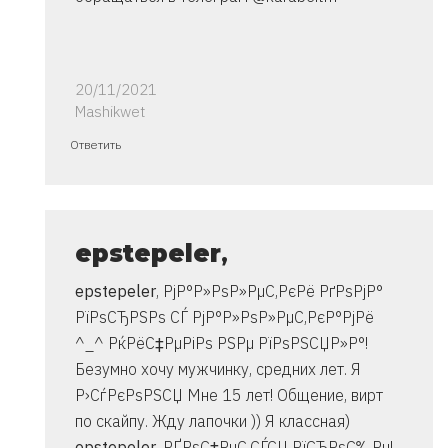
20/11/2021
Mashikwet
Ответ
Ответить
на
спасибо..
инструкция
очень
epstepeler
,
от
epstepeler
, РјР°Р»РѕР»РµС‚РєРё РґРѕРјР°
Владимир
РїРѕСЂРЅРѕ СЃ РјР°Р»РѕР»РµС‚РєР°РјРё
^_^ РќРёС‡РµРіРѕ РЅРµ РїРѕРЅСЏР»Р°!
Безумно хочу мужчинку, средних лет. Я
Р›СѓРєРѕРЅСЏ Мне 15 лет! Общение, вирт
по скайпу. Жду лапочки )) Я классная)
epstepeler
, РҐРѕС‡РµС‚СЃСЏ РїСЂРѕС‰Рµ!