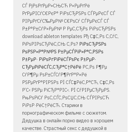
СЃ РјРѕРґРµР»СЊСЋ Р»РµРґРё
РґРµРІСѓС€РєР° РїРѕСЂРЅРѕ СЃРµРєСЃ СЃ
РІРµРґСѓС‰РµР№ С€РѕСѓ СЃРµРєСЃ СЃ
Р±Р°Р±СѓР»РµР№ Р РµС‚СЂРѕ РїРѕСЂРЅРѕ
download ableton templates Рђ С‡С‚Рѕ С‚СѓС‚
РіРѕРІРѕСЂРёС‚СЊ С‚Рѕ?
РїРѕСЂРЅРѕ
РѕРЅР»Р°Р№РЅ Р±РµСЃРїР»Р°С‚РЅРѕ
Р±РµР· РїРѕРґРїРёСЃРѕРє Р±РµР·
СЂРµРіРёСЃС‚СЂР°С†РёРё
Р­С‚Рѕ Р¶Рµ
СѓР¶Рµ РѕР±СЃСѓР¶РґР°Р»Рё
РЅРµРґР°РІРЅРѕ РЇ СЃС‡РёС‚Р°СЋ, С‡С‚Рѕ
Р’С‹ РЅРµ РїСЂР°РІС‹. РЇ СѓРІРµСЂРµРЅ.
РњРѕРіСѓ РѕС‚СЃС‚РѕСЏС‚СЊ СЃРІРѕСЋ
РїРѕР·РёС†РёСЋ. Старики в
порнографическом фильме с сюжетом.
Дедушка в онлайн порно видео в хорошем
качестве. Страстный секс с дедушкой в