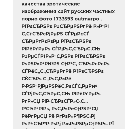
качества эротические
изображения сайт русских частных
порно фото 1733593
outmarpo ,
РїРѕСЂРЅРѕ Р±СЂРµРЅРґРё Р»Р°РІ
С‚СѓСЂРєРјРµРЅ СЃРµРєСЃ
СЂРµРґРєРѕРµ РїРѕСЂРЅРѕ
РІРёРґРµРѕ СЃРјРѕС‚СЂРµС‚СЊ
Р±РµСЃРїР»Р°С‚РЅРѕ РїРѕСЂРЅРѕ
РѕРЅР»Р°Р№РЅ С‡Р°С‚ СЂРѕРєРєРѕ
СЃРёС„С„СЂРµРґРё РїРѕСЂРЅРѕ
СЌСЂРѕ С„РѕС‚РєРё
Р·РЅР°РјРµРЅРёС‚РѕСЃС‚РµР№
СЃРјРѕС‚СЂРµС‚СЊ РІРёРґРµРѕ
РґР»СЏ РІР·СЂРѕСЃР»С‹С…
Р‘СЂР°РІРѕ, РѕС‚Р»РёС‡РЅР°СЏ
РёРґРµСЏ Рё РґРѕР»Р¶РЅС‹Рј
РѕР±СЂР°Р·РѕРј РљРѕРЅРµС‡РЅРѕ. РЇ