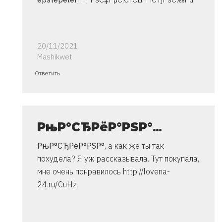
20/11/2021
Mashikwet
Ответ
Ответить
на
спасибо..
инструкция
очень
РњР°СЂРёР°РЅР°
…
от
РњР°СЂРёР°РЅР°
, а как же ты так
Владимир
похудела?
Я уж рассказывала. Тут покупала,
мне очень понравилось http://lovena-
24.ru/CuHz