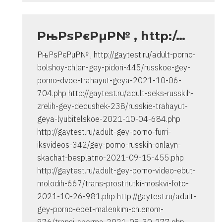
спасибо..
инструкция
очень
РњРѕРєРµР№ , http:/…
от
РњРѕРєРµР№ , http://gaytest.ru/adult-porno-
Владимир
bolshoy-chlen-gey-pidori-445/russkoe-gey-
porno-dvoe-trahayut-geya-2021-10-06-
704.php http://gaytest.ru/adult-seks-russkih-
zrelih-gey-dedushek-238/russkie-trahayut-
geya-lyubitelskoe-2021-10-04-684.php
http://gaytest.ru/adult-gey-porno-furri-
iksvideos-342/gey-porno-russkih-onlayn-
skachat-besplatno-2021-09-15-455.php
http://gaytest.ru/adult-gey-porno-video-ebut-
molodih-667/trans-prostitutki-moskvi-foto-
2021-10-26-981.php http://gaytest.ru/adult-
gey-porno-ebet-malenkim-chlenom-