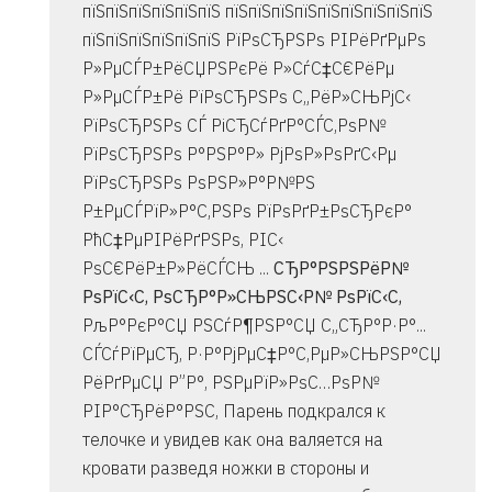
пїЅпїЅпїЅпїЅпїЅпїЅ пїЅпїЅпїЅпїЅпїЅпїЅпїЅпїЅпїЅ
пїЅпїЅпїЅпїЅпїЅпїЅ РїРѕСЂРЅРѕ РІРёРґРµРѕ
Р»РµСЃР±РёСЏРЅРєРё Р»СѓС‡С€РёРµ
Р»РµСЃР±Рё РїРѕСЂРЅРѕ С„РёР»СЊРјС‹
РїРѕСЂРЅРѕ СЃ РіСЂСѓРґР°СЃС‚РѕР№
РїРѕСЂРЅРѕ Р°РЅР°Р» РјРѕР»РѕРґС‹Рµ
РїРѕСЂРЅРѕ РѕРЅР»Р°Р№РЅ
Р±РµСЃРїР»Р°С‚РЅРѕ РїРѕРґР±РѕСЂРєР°
РћС‡РµРІРёРґРЅРѕ, РІС‹
РѕС€РёР±Р»РёСЃСЊ ...
СЂР°РЅРЅРёР№
РѕРїС‹С‚ РѕСЂР°Р»СЊРЅС‹Р№ РѕРїС‹С‚
РљР°РєР°СЏ РЅСѓР¶РЅР°СЏ С„СЂР°Р·Р°...
СЃСѓРїРµСЂ, Р·Р°РјРµС‡Р°С‚РµР»СЊРЅР°СЏ
РёРґРµСЏ Р”Р°, РЅРµРїР»РѕС…РѕР№
РІР°СЂРёР°РЅС‚ Парень подкрался к
телочке и увидев как она валяется на
кровати разведя ножки в стороны и