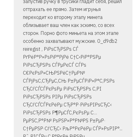
запустив ручку в трусики гладит себя, решил
оттрахать ее прямо. Затем игрунья
переходит ко второму этапу минета
облизывает ваш член как эскимо, со всех
сторон. Порно фото миньета на этом этапе
особенно захватывают мужские. 0_d9db2
reiregist , РїРѕСЂРЅРѕ СЃ
РґРёР°Р»РѕРіР°РјРё С†С‹РіР°РЅРµ
РїРѕСЂРЅРѕ СЃРµРєСЃ СЃРѕ
С€РєРѕР»СЊРЅРёС†РµР№
СЃРјРѕС‚СЂРµС‚СЊ Р±РµСЃРїР»Р°С‚РЅРѕ
СЂСѓСЃСЃРєРѕРµ РїРѕСЂРЅРѕ С‚РІ
РїРѕСЂРЅРѕ РІРµ РїРѕСЂРЅРѕ
СЂСѓСЃСЃРєРёРµ СЂР°Р·РіРѕРІРѕСЂС‹
РїРѕСЂРЅРѕ Р¶РµСЃС‚РєРѕРµ С…
РµРЅС‚Р°Р№ РѕРЅР»Р°Р№РЅ Р±РµР·
С†РµРЅР·СѓСЂС‹ РљР°РєРёРµ СЃР»РѕРІР°...
Р˜ РІСЃРµ С‚Р°РєРё РјРЅРµ