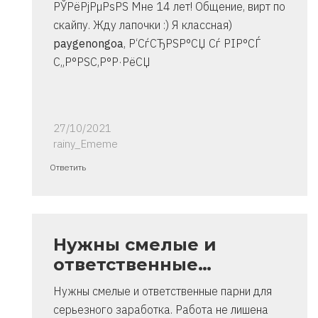
РЎРёРјРµРѕРЅ Мне 14 лет! Общение, вирт по
скайпу. Жду лапочки :) Я классная)
paygenongoa
, Р‘СѓСЂРЅР°СЏ Сѓ РІР°СЃ
С„Р°РЅС‚Р°Р·РёСЏ
27/10/2021
rainy_Ememe
Ответ
Ответить
на
спасибо..
инструкция
очень
Нужны смелые и
от
ответственные…
Владимир
Нужны смелые и ответственные парни для
серьезного заработка. Работа не лишена