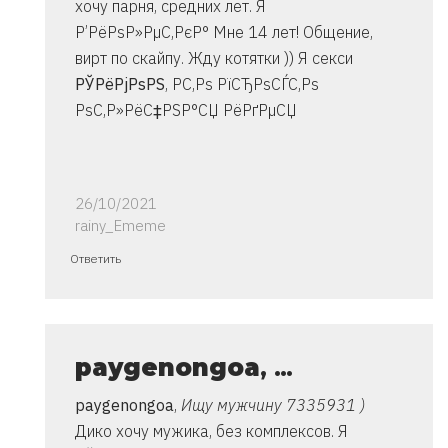
хочу парня, средних лет. Я
Р’РёРѕР»РµС‚РєР° Мне 14 лет! Общение,
вирт по скайпу. Жду котятки )) Я секси
РЎРёРјРѕРЅ
, Р­С‚Рѕ РїСЂРѕСЃС‚Рѕ
РѕС‚Р»РёС‡РЅР°СЏ РёРґРµСЏ
26/10/2021
rainy_Ememe
Ответ
Ответить
на
спасибо..
инструкция
очень
paygenongoa
, …
от
paygenongoa
,
Ищу мужчину 7335931 )
Владимир
Дико хочу мужика, без комплексов. Я