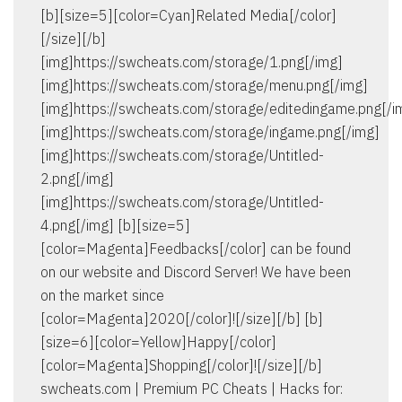
[b][size=5][color=Cyan]Related Media[/color]
[/size][/b]
[img]https://swcheats.com/storage/1.png[/img]
[img]https://swcheats.com/storage/menu.png[/img]
[img]https://swcheats.com/storage/editedingame.png[/i
[img]https://swcheats.com/storage/ingame.png[/img]
[img]https://swcheats.com/storage/Untitled-
2.png[/img]
[img]https://swcheats.com/storage/Untitled-
4.png[/img] [b][size=5]
[color=Magenta]Feedbacks[/color] can be found
on our website and Discord Server! We have been
on the market since
[color=Magenta]2020[/color]![/size][/b] [b]
[size=6][color=Yellow]Happy[/color]
[color=Magenta]Shopping[/color]![/size][/b]
swcheats.com | Premium PC Cheats | Hacks for: