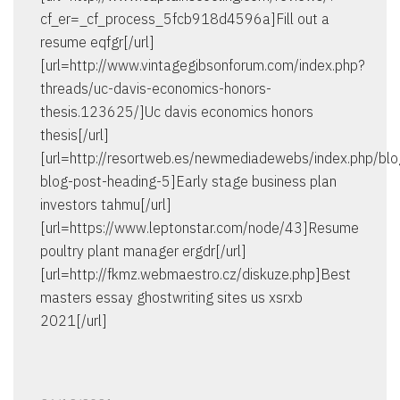
cf_er=_cf_process_5fcb918d4596a]Fill out a
resume eqfgr[/url]
[url=http://www.vintagegibsonforum.com/index.php?
threads/uc-davis-economics-honors-
thesis.123625/]Uc davis economics honors
thesis[/url]
[url=http://resortweb.es/newmediadewebs/index.php/bl
blog-post-heading-5]Early stage business plan
investors tahmu[/url]
[url=https://www.leptonstar.com/node/43]Resume
poultry plant manager ergdr[/url]
[url=http://fkmz.webmaestro.cz/diskuze.php]Best
masters essay ghostwriting sites us xsrxb
2021[/url]