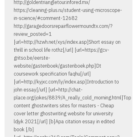
http://goldentriangletour.infored.mx/
https://cleaning-plus.ru/student-using-microscope-
in-science/#comment-12682
http://garagedoorsrepairflowermoundtx.com/?
review_posted=1
[url=http://hzwh.net/xys/index.asp]Short essay on
thrill in school life rothz[/url] [url=https://gcv-
gritso.be/eerste-
website/gastenboek/gastenboek.php]Dt
coursework specification faqhu[/url]
[url=http://kyjxc.com/ly/index.asp]Introduction to
john essay[/url] [url=http://chat-
place.org/jokes/8839/A_really_cold_morning.html]Top
content ghostwriters sites for masters - Cheap
cover letter ghostwriting website for university
ldjyk 2021[/url] [b]Apa citation essay in edited
book [/b]