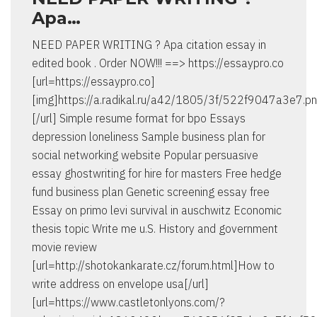
Apa…
NEED PAPER WRITING ? Apa citation essay in
edited book . Order NOW!!! ==> https://essaypro.co
[url=https://essaypro.co]
[img]https://a.radikal.ru/a42/1805/3f/522f9047a3e7.pn
[/url] Simple resume format for bpo Essays
depression loneliness Sample business plan for
social networking website Popular persuasive
essay ghostwriting for hire for masters Free hedge
fund business plan Genetic screening essay free
Essay on primo levi survival in auschwitz Economic
thesis topic Write me u.S. History and government
movie review
[url=http://shotokankarate.cz/forum.html]How to
write address on envelope usa[/url]
[url=https://www.castletonlyons.com/?