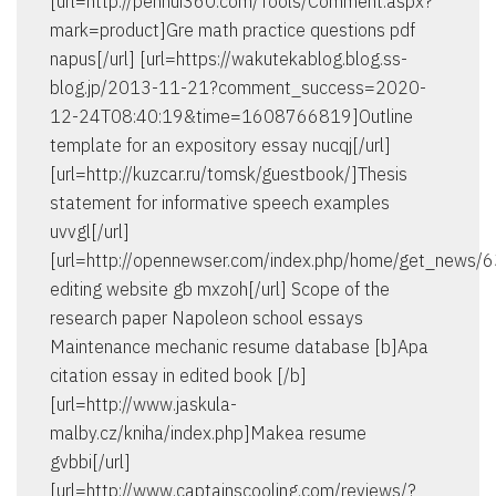
[url=http://penhui360.com/Tools/Comment.aspx?
mark=product]Gre math practice questions pdf
napus[/url] [url=https://wakutekablog.blog.ss-
blog.jp/2013-11-21?comment_success=2020-
12-24T08:40:19&time=1608766819]Outline
template for an expository essay nucqj[/url]
[url=http://kuzcar.ru/tomsk/guestbook/]Thesis
statement for informative speech examples
uvvgl[/url]
[url=http://opennewser.com/index.php/home/get_news/
editing website gb mxzoh[/url] Scope of the
research paper Napoleon school essays
Maintenance mechanic resume database [b]Apa
citation essay in edited book [/b]
[url=http://www.jaskula-
malby.cz/kniha/index.php]Makea resume
gvbbi[/url]
[url=http://www.captainscooling.com/reviews/?