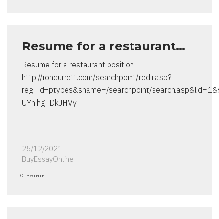
Resume for a restaurant…
Resume for a restaurant position
http://rondurrett.com/searchpoint/redir.asp?
reg_id=ptypes&sname=/searchpoint/search.asp&lid=1&sp
UYhjhgTDkJHVy
25/12/2021
BuyEssayOnline
Ответить