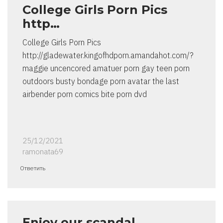
College Girls Porn Pics
http…
College Girls Porn Pics
http://gladewater.kingofhdporn.amandahot.com/?
maggie uncencored amatuer porn gay teen porn
outdoors busty bondage porn avatar the last
airbender porn comics bite porn dvd
25/12/2021
ramonata69
Ответить
Enjoy our scandal