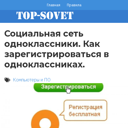
Перейти
Главная
Правила
footer
к
основному
menu
содержанию
Социальная сеть
одноклассники. Как
зарегистрироваться в
одноклассниках.
Компьютеры и ПО