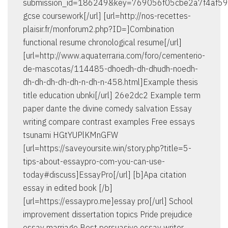
submission_id=186249&key=769056f05cbe2a7f4af
gcse coursework[/url] [url=http://nos-recettes-
plaisir.fr/monforum2.php?ID=]Combination
functional resume chronological resume[/url]
[url=http://www.aquaterraria.com/foro/cementerio-
de-mascotas/114485-dhoedh-dh-dhudh-noedh-
dh-dh-dh-dh-dh-n-dh-n-458.html]Example thesis
title education ubnki[/url] 26e2dc2 Example term
paper dante the divine comedy salvation Essay
writing compare contrast examples Free essays
tsunami HGtYUPlKMnGFW
[url=https://saveyoursite.win/story.php?title=5-
tips-about-essaypro-com-you-can-use-
today#discuss]EssayPro[/url] [b]Apa citation
essay in edited book [/b]
[url=https://essaypro.me]essay pro[/url] School
improvement dissertation topics Pride prejudice
essay marriage Best persuasive essay writer