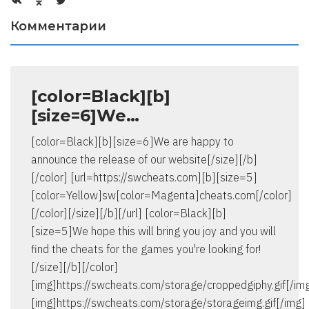
Комментарии
[color=Black][b]
[size=6]We…
[color=Black][b][size=6]We are happy to
announce the release of our website[/size][/b]
[/color] [url=https://swcheats.com][b][size=5]
[color=Yellow]sw[color=Magenta]cheats.com[/color]
[/color][/size][/b][/url] [color=Black][b]
[size=5]We hope this will bring you joy and you will
find the cheats for the games you're looking for!
[/size][/b][/color]
[img]https://swcheats.com/storage/croppedgiphy.gif[/im
[img]https://swcheats.com/storage/storageimg.gif[/img]