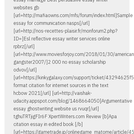
websites gb
[url=http://mafiaowns.com/mfs/forum/index.html]Sample
essay for communication nasps[/url]
[url=http://nos-recettes-plaisir.fr/monforum2.php?
ID=]Esl reflective essay writer services online
rpbrz[/url]
[url=http://www.moviesforjoy.com/2018/01/30/american
gangster2007/]2 000 no essay scholarship
odvov[/url]
[url=https://kinkygalaxy.com/support/ticket/432946
format citation for internet sources in the text
hcbow 2021[/url] [url=http://vaishak-
udacity.appspot.com/blog/1468664050]Argumentative
essay ghostwriting website us rvuqr[/url]
tghuTRTjigFIr6F XpertWriters.com Review [b]Apa
citation essay in edited book [/b]
[url=https://gametrade.jp/onlinegame_matome/article/