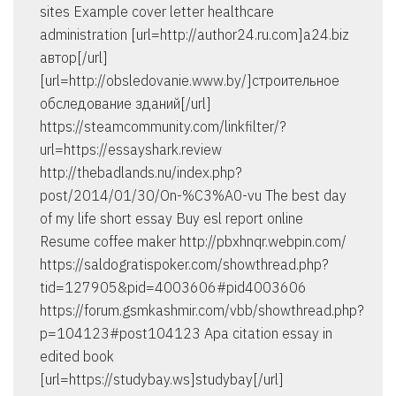
sites Example cover letter healthcare
administration [url=http://author24.ru.com]а24.biz
автор[/url]
[url=http://obsledovanie.www.by/]строительное
обследование зданий[/url]
https://steamcommunity.com/linkfilter/?
url=https://essayshark.review
http://thebadlands.nu/index.php?
post/2014/01/30/On-%C3%A0-vu The best day
of my life short essay Buy esl report online
Resume coffee maker http://pbxhnqr.webpin.com/
https://saldogratispoker.com/showthread.php?
tid=127905&pid=4003606#pid4003606
https://forum.gsmkashmir.com/vbb/showthread.php?
p=104123#post104123 Apa citation essay in
edited book
[url=https://studybay.ws]studybay[/url]