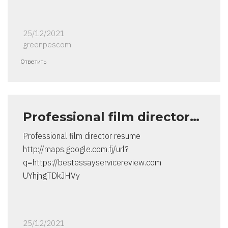
25/12/2021
greenpescom
Ответить
Professional film director…
Professional film director resume
http://maps.google.com.fj/url?
q=https://bestessayservicereview.com
UYhjhgTDkJHVy
25/12/2021