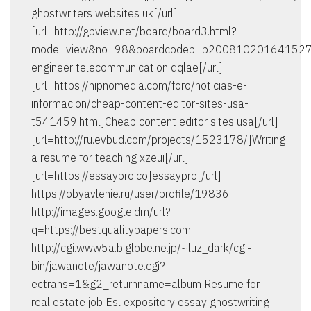
ghostwriters websites uk[/url]
[url=http://gpview.net/board/board3.html?
mode=view&no=98&boardcodeb=b20081020164152
engineer telecommunication qqlae[/url]
[url=https://hipnomedia.com/foro/noticias-e-
informacion/cheap-content-editor-sites-usa-
t541459.html]Cheap content editor sites usa[/url]
[url=http://ru.evbud.com/projects/1523178/]Writing
a resume for teaching xzeui[/url]
[url=https://essaypro.co]essaypro[/url]
https://obyavlenie.ru/user/profile/19836
http://images.google.dm/url?
q=https://bestqualitypapers.com
http://cgi.www5a.biglobe.ne.jp/~luz_dark/cgi-
bin/jawanote/jawanote.cgi?
ectrans=1&g2_returnname=album Resume for
real estate job Esl expository essay ghostwriting