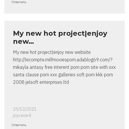
Ответить
My new hot project|enjoy
new…
My new hot project|enjoy new website
http://lecompte.milfmoviesporn.adablog69.com/?
mikayla antasy free interent porn porn site with xxx
santa clause porn xxx galleries soft porn kkk porn
2008 jelsoft enterprises ltd
25/12/2021
joyceoe4
Ответить