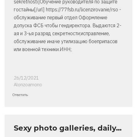
sekretnosti]Обучение руководителя по защите
гостайны[/url] https://77fsb.ru/licenzirovanie/rso -
обслуживание первый отдел Оформление
допуска ФСБ чтобы гендиректора. Выдаются 2-
ая и 3-ья разряд секретности;исправление,
обслуживание иначе утилизацию боеприпасов
или военной техники.ИНН;
26/12/2021
Alonzoamono
Ответить
Sexy photo galleries, daily…