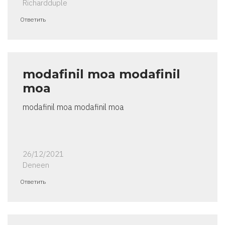
Richardduple
Ответить
modafinil moa modafinil
moa
modafinil moa modafinil moa
26/12/2021
Deneen
Ответить