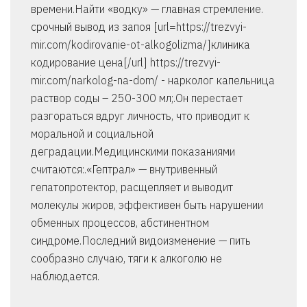
времени.Найти «водку» — главная стремление.
срочный вывод из запоя [url=https://trezvyi-
mir.com/kodirovanie-ot-alkogolizma/]клиника
кодирование цена[/url] https://trezvyi-
mir.com/narkolog-na-dom/ - нарколог капельница
раствор соды – 250-300 мл;.Он перестает
разгораться вдруг личность, что приводит к
моральной и социальной
деградации.Медицинскими показаниями
считаются:.«Гептрал» — внутривенный
гепатопротектор, расщепляет и выводит
молекулы жиров, эффективен быть нарушении
обменных процессов, абстинентном
синдроме.Последний видоизменение — пить
сообразно случаю, тяги к алкоголю не
наблюдается.