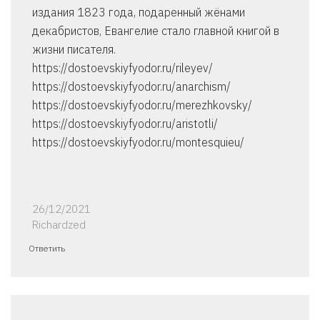
издания 1823 года, подаренный жёнами
декабристов, Евангелие стало главной книгой в
жизни писателя.
https://dostoevskiyfyodor.ru/rileyev/
https://dostoevskiyfyodor.ru/anarchism/
https://dostoevskiyfyodor.ru/merezhkovsky/
https://dostoevskiyfyodor.ru/aristotli/
https://dostoevskiyfyodor.ru/montesquieu/
26/12/2021
Richardzed
Ответить