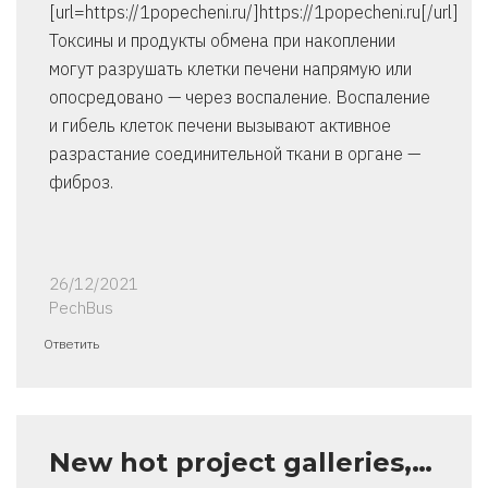
[url=https://1popecheni.ru/]https://1popecheni.ru[/url]
Токсины и продукты обмена при накоплении
могут разрушать клетки печени напрямую или
опосредовано — через воспаление. Воспаление
и гибель клеток печени вызывают активное
разрастание соединительной ткани в органе —
фиброз.
26/12/2021
PechBus
Ответить
New hot project galleries,…