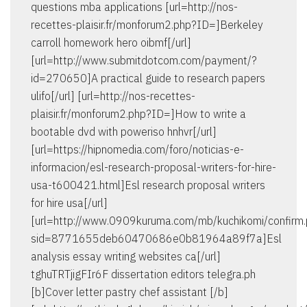
questions mba applications [url=http://nos-
recettes-plaisir.fr/monforum2.php?ID=]Berkeley
carroll homework hero oibmf[/url]
[url=http://www.submitdotcom.com/payment/?
id=270650]A practical guide to research papers
ulifo[/url] [url=http://nos-recettes-
plaisir.fr/monforum2.php?ID=]How to write a
bootable dvd with poweriso hnhvr[/url]
[url=https://hipnomedia.com/foro/noticias-e-
informacion/esl-research-proposal-writers-for-hire-
usa-t600421.html]Esl research proposal writers
for hire usa[/url]
[url=http://www.0909kuruma.com/mb/kuchikomi/confirm
sid=8771655deb60470686e0b81964a89f7a]Esl
analysis essay writing websites ca[/url]
tghuTRTjigFIr6F dissertation editors telegra.ph
[b]Cover letter pastry chef assistant [/b]