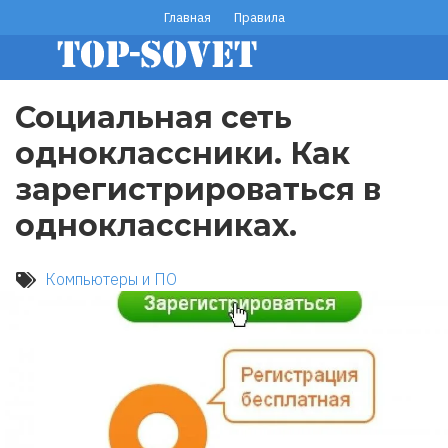
Перейти
Главная
Правила
footer
к
основному
menu
содержанию
Социальная сеть
одноклассники. Как
зарегистрироваться в
одноклассниках.
Компьютеры и ПО