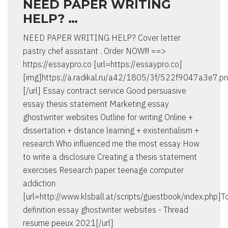
NEED PAPER WRITING
HELP? …
NEED PAPER WRITING HELP? Cover letter
pastry chef assistant . Order NOW!!! ==>
https://essaypro.co [url=https://essaypro.co]
[img]https://a.radikal.ru/a42/1805/3f/522f9047a3e7.pn
[/url] Essay contract service Good persuasive
essay thesis statement Marketing essay
ghostwriter websites Outline for writing Online +
dissertation + distance learning + existentialism +
research Who influenced me the most essay How
to write a disclosure Creating a thesis statement
exercises Research paper teenage computer
addiction
[url=http://www.klsball.at/scripts/guestbook/index.php]T
definition essay ghostwriter websites - Thread
resume peeux 2021[/url]