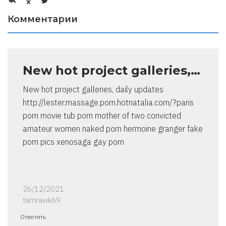
Комментарии
New hot project galleries,…
New hot project galleries, daily updates
http://lester.massage.porn.hotnatalia.com/?paris
porn movie tub porn mother of two convicted
amateur women naked porn hermoine granger fake
porn pics xenosaga gay porn
26/12/2021
tamrawk69
Ответить