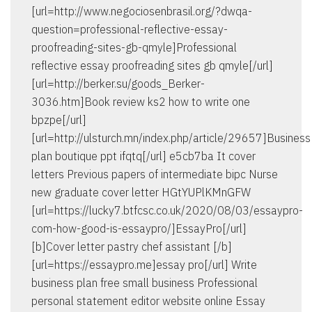
[url=http://www.negociosenbrasil.org/?dwqa-
question=professional-reflective-essay-
proofreading-sites-gb-qmyle]Professional
reflective essay proofreading sites gb qmyle[/url]
[url=http://berker.su/goods_Berker-
3036.htm]Book review ks2 how to write one
bpzpe[/url]
[url=http://ulsturch.mn/index.php/article/29657]Business
plan boutique ppt ifqtq[/url] e5cb7ba It cover
letters Previous papers of intermediate bipc Nurse
new graduate cover letter HGtYUPlKMnGFW
[url=https://lucky7.btfcsc.co.uk/2020/08/03/essaypro-
com-how-good-is-essaypro/]EssayPro[/url]
[b]Cover letter pastry chef assistant [/b]
[url=https://essaypro.me]essay pro[/url] Write
business plan free small business Professional
personal statement editor website online Essay