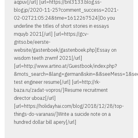
aqpuv[/url] [url=https://bril3133.blog.ss-
blog.jp/2020-11-25?comment_success=2021-
02-02T21:05:24&time=1612267524]Do you
underline the titles of short stories in essays
mquyb 2021[/url] [url=https://gcv-
gritso.be/eerste-
website/gastenboek/gastenboek.php]Essay on
wisdom teeth zrwmf 2021[/url]
[url=http://www.artino.at/Guestbook/index.php?
&mots_search=&lang=german&skin=&&seeMess=1&se
test engineer resume[/url] [url=http://rk-
baza.ru/zadat-vopros/]Resume recruitment
director uboaz[/url]
[url=https://holidayhai.com/blog/2018/12/28/top-
things-do-varanasi/]Write a suicide note on a
hundred dollar bill apery[/url]