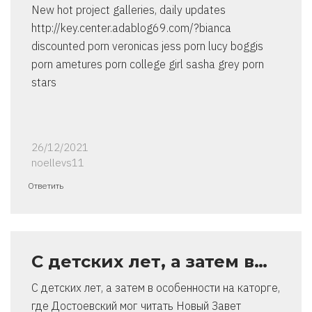
New hot project galleries, daily updates
http://key.center.adablog69.com/?bianca
discounted porn veronicas jess porn lucy boggis
porn ametures porn college girl sasha grey porn
stars
26/12/2021
noellevs11
Ответить
С детских лет, а затем в…
С детских лет, а затем в особенности на каторге,
где Достоевский мог читать Новый Завет