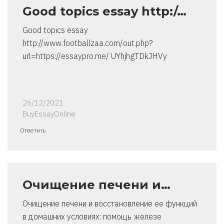
Good topics essay http:/…
Good topics essay
http://www.footballzaa.com/out.php?
url=https://essaypro.me/ UYhjhgTDkJHVy
26/12/2021
BuyEssayOnline
Ответить
Очищение печени и…
Очищение печени и восстановление ее функций
в домашних условиях: помощь железе