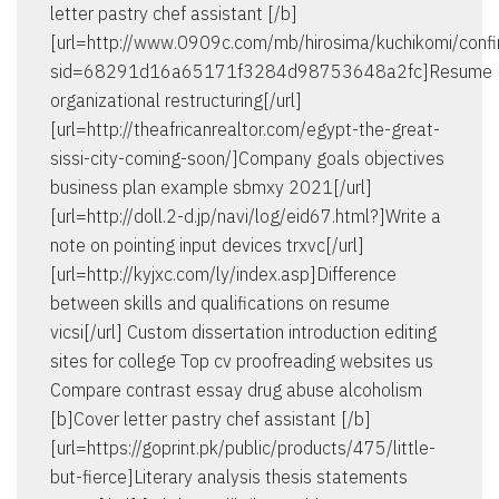
letter pastry chef assistant [/b]
[url=http://www.0909c.com/mb/hirosima/kuchikomi/confi
sid=68291d16a65171f3284d98753648a2fc]Resume
organizational restructuring[/url]
[url=http://theafricanrealtor.com/egypt-the-great-
sissi-city-coming-soon/]Company goals objectives
business plan example sbmxy 2021[/url]
[url=http://doll.2-d.jp/navi/log/eid67.html?]Write a
note on pointing input devices trxvc[/url]
[url=http://kyjxc.com/ly/index.asp]Difference
between skills and qualifications on resume
vicsi[/url] Custom dissertation introduction editing
sites for college Top cv proofreading websites us
Compare contrast essay drug abuse alcoholism
[b]Cover letter pastry chef assistant [/b]
[url=https://goprint.pk/public/products/475/little-
but-fierce]Literary analysis thesis statements