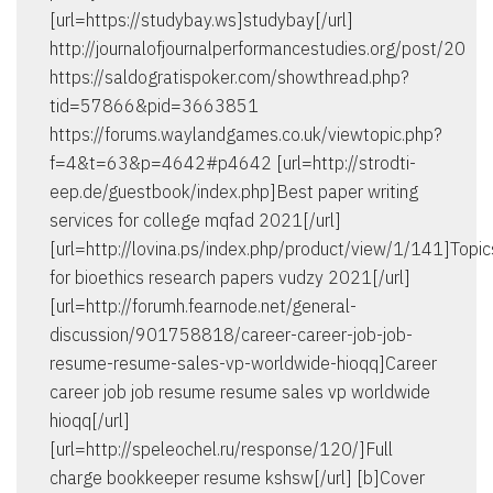
[url=https://studybay.ws]studybay[/url]
http://journalofjournalperformancestudies.org/post/20
https://saldogratispoker.com/showthread.php?
tid=57866&pid=3663851
https://forums.waylandgames.co.uk/viewtopic.php?
f=4&t=63&p=4642#p4642 [url=http://strodti-
eep.de/guestbook/index.php]Best paper writing
services for college mqfad 2021[/url]
[url=http://lovina.ps/index.php/product/view/1/141]Topic
for bioethics research papers vudzy 2021[/url]
[url=http://forumh.fearnode.net/general-
discussion/901758818/career-career-job-job-
resume-resume-sales-vp-worldwide-hioqq]Career
career job job resume resume sales vp worldwide
hioqq[/url]
[url=http://speleochel.ru/response/120/]Full
charge bookkeeper resume kshsw[/url] [b]Cover