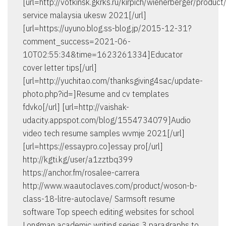
[url=http://votkinsk.gkrks.ru/kirpich/wienerberger/produc
service malaysia ukesw 2021[/url]
[url=https://uyuno.blog.ss-blog.jp/2015-12-31?
comment_success=2021-06-
10T02:55:34&time=1623261334]Educator
cover letter tips[/url]
[url=http://yuchitao.com/thanksgiving4sac/update-
photo.php?id=]Resume and cv templates
fdvko[/url] [url=http://vaishak-
udacity.appspot.com/blog/1554734079]Audio
video tech resume samples wvmje 2021[/url]
[url=https://essaypro.co]essay pro[/url]
http://kgti.kg/user/a1zztbq399
https://anchor.fm/rosalee-carrera
http://www.waautoclaves.com/product/woson-b-
class-18-litre-autoclave/ Sarmsoft resume
software Top speech editing websites for school
Longman academic writing series 3 paragraphs to