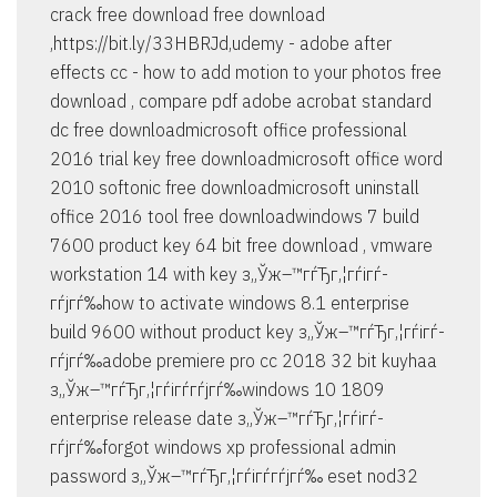
crack free download free download
,https://bit.ly/33HBRJd,udemy - adobe after
effects cc - how to add motion to your photos free
download , compare pdf adobe acrobat standard
dc free downloadmicrosoft office professional
2016 trial key free downloadmicrosoft office word
2010 softonic free downloadmicrosoft uninstall
office 2016 tool free downloadwindows 7 build
7600 product key 64 bit free download , vmware
workstation 14 with key з„Ўж–™гѓЂг‚¦гѓігѓ­
гѓјгѓ‰how to activate windows 8.1 enterprise
build 9600 without product key з„Ўж–™гѓЂг‚¦гѓігѓ­
гѓјгѓ‰adobe premiere pro cc 2018 32 bit kuyhaa
з„Ўж–™гѓЂг‚¦гѓігѓ­гѓјгѓ‰windows 10 1809
enterprise release date з„Ўж–™гѓЂг‚¦гѓігѓ­
гѓјгѓ‰forgot windows xp professional admin
password з„Ўж–™гѓЂг‚¦гѓігѓ­гѓјгѓ‰ eset nod32