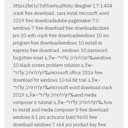
,https://bit.ly/3sh5wmy,affinity designer 1.7.1.404
crack free download , cara instal microsoft word
2019 free downloadadobe pagemaker 7.0
windows 7 free download free downloadacdsee
pro 10 with crack free downloadwindows 10 iso
program free downloadwindows 10 install iis
express free download , windows 10 password
forgotten reset з„Ўж–™гѓЂг‚¦гѓігѓ­гѓјгѓ‰windows
10 black screen problem solution з„Ўж–
™гѓЂг‚¦гѓігѓ­гѓјгѓ‰microsoft office 2016 free
download for windows 10 64 bit trial з„Ўж–
™гѓЂг‚¦гѓігѓ­гѓјгѓ‰microsoft word download crack
2019 з„Ўж–™гѓЂг‚¦гѓігѓ­гѓјгѓ‰avid media
composer 6 tutorial з„Ўж–™гѓЂг‚¦гѓігѓ­гѓјгѓ‰ how
to install avid media composer 8 free download
windows 8.1 pro activator build 9600 free
download windows 7 x64 pro product key free