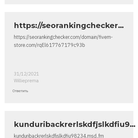
https://seorankingchecker…
https://seorankingchecker.com/domain/fivem-
store.com/rqEl617767179c93b
31/12/2021
Willieprema
Ответить
kunduribackrerlskdfjslkdfiu9…
kunduribackrerlskdfjslkdfiu98234,msd.,fm