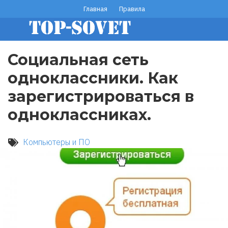
Перейти
Главная
Правила
footer
к
основному
menu
содержанию
Социальная сеть
одноклассники. Как
зарегистрироваться в
одноклассниках.
Компьютеры и ПО