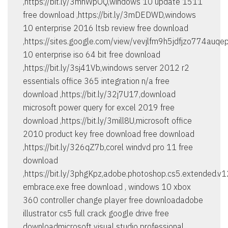
,https://bit.ly/3mhWpOQ,windows 10 update 1511
free download ,https://bit.ly/3mDEDWD,windows
10 enterprise 2016 ltsb review free download
,https://sites.google.com/view/vevjlfm9h5jdfjzo774auq
10 enterprise iso 64 bit free download
,https://bit.ly/3sj41Vb,windows server 2012 r2
essentials office 365 integration n/a free
download ,https://bit.ly/32j7U17,download
microsoft power query for excel 2019 free
download ,https://bit.ly/3mill8U,microsoft office
2010 product key free download free download
,https://bit.ly/326qZ7b,corel windvd pro 11 free
download
,https://bit.ly/3phgKpz,adobe.photoshop.cs5.extended.v
embrace.exe free download , windows 10 xbox
360 controller change player free downloadadobe
illustrator cs5 full crack google drive free
downloadmicrosoft visual studio professional