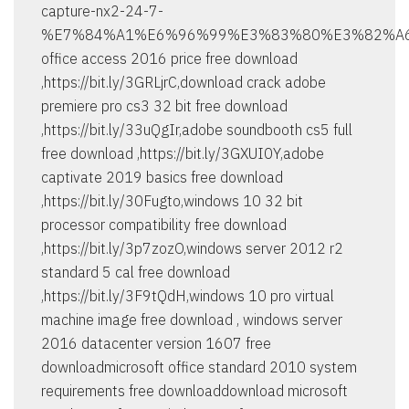
capture-nx2-24-7-
%E7%84%A1%E6%96%99%E3%83%80%E3%82%A6
office access 2016 price free download
,https://bit.ly/3GRLjrC,download crack adobe
premiere pro cs3 32 bit free download
,https://bit.ly/33uQgIr,adobe soundbooth cs5 full
free download ,https://bit.ly/3GXUI0Y,adobe
captivate 2019 basics free download
,https://bit.ly/30Fugto,windows 10 32 bit
processor compatibility free download
,https://bit.ly/3p7zozO,windows server 2012 r2
standard 5 cal free download
,https://bit.ly/3F9tQdH,windows 10 pro virtual
machine image free download , windows server
2016 datacenter version 1607 free
downloadmicrosoft office standard 2010 system
requirements free downloaddownload microsoft