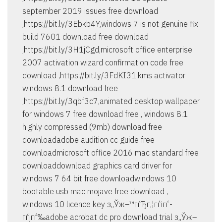
september 2019 issues free download
,https://bit.ly/3Ebkb4Y,windows 7 is not genuine fix
build 7601 download free download
,https://bit.ly/3H1jCgd,microsoft office enterprise
2007 activation wizard confirmation code free
download ,https://bit.ly/3FdKI31,kms activator
windows 8.1 download free
,https://bit.ly/3qbf3c7,animated desktop wallpaper
for windows 7 free download free , windows 8.1
highly compressed (9mb) download free
downloadadobe audition cc guide free
downloadmicrosoft office 2016 mac standard free
downloaddownload graphics card driver for
windows 7 64 bit free downloadwindows 10
bootable usb mac mojave free download ,
windows 10 licence key з„Ўж–™гѓЂг‚¦гѓігѓ­
гѓјгѓ‰adobe acrobat dc pro download trial з„Ўж–