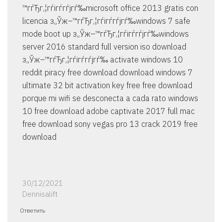
™гѓЂг‚¦гѓігѓ­гѓјгѓ‰microsoft office 2013 gratis con
licencia з„Ўж–™гѓЂг‚¦гѓігѓ­гѓјгѓ‰windows 7 safe
mode boot up з„Ўж–™гѓЂг‚¦гѓігѓ­гѓјгѓ‰windows
server 2016 standard full version iso download
з„Ўж–™гѓЂг‚¦гѓігѓ­гѓјгѓ‰ activate windows 10
reddit piracy free download download windows 7
ultimate 32 bit activation key free free download
porque mi wifi se desconecta a cada rato windows
10 free download adobe captivate 2017 full mac
free download sony vegas pro 13 crack 2019 free
download
30/12/2021
Dennisalift
Ответить