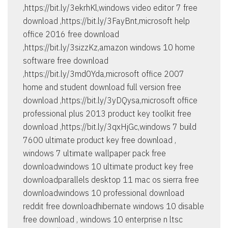
,https://bit.ly/3ekrhKl,windows video editor 7 free
download ,https://bit.ly/3FayBnt,microsoft help
office 2016 free download
,https://bit.ly/3sizzKz,amazon windows 10 home
software free download
,https://bit.ly/3md0Yda,microsoft office 2007
home and student download full version free
download ,https://bit.ly/3yDQysa,microsoft office
professional plus 2013 product key toolkit free
download ,https://bit.ly/3qxHjGc,windows 7 build
7600 ultimate product key free download ,
windows 7 ultimate wallpaper pack free
downloadwindows 10 ultimate product key free
downloadparallels desktop 11 mac os sierra free
downloadwindows 10 professional download
reddit free downloadhibernate windows 10 disable
free download , windows 10 enterprise n ltsc