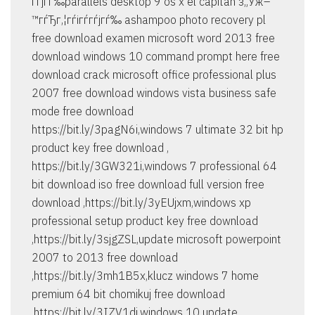
гѓјгѓ‰parallels desktop 9 os x el capitan з„Ўж–
™гѓЂг‚¦гѓігѓ­гѓјгѓ‰ ashampoo photo recovery pl
free download examen microsoft word 2013 free
download windows 10 command prompt here free
download crack microsoft office professional plus
2007 free download windows vista business safe
mode free download
https://bit.ly/3pagN6i,windows 7 ultimate 32 bit hp
product key free download ,
https://bit.ly/3GW321i,windows 7 professional 64
bit download iso free download full version free
download ,https://bit.ly/3yEUjxm,windows xp
professional setup product key free download
,https://bit.ly/3sjgZSL,update microsoft powerpoint
2007 to 2013 free download
,https://bit.ly/3mh1B5x,klucz windows 7 home
premium 64 bit chomikuj free download
,https://bit.ly/3IZV1dj,windows 10 update