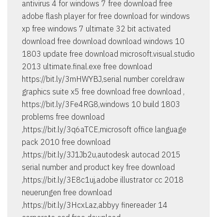
antivirus 4 for windows 7 free download free
adobe flash player for free download for windows
xp free windows 7 ultimate 32 bit activated
download free download download windows 10
1803 update free download microsoft.visual.studio
2013 ultimate.final.exe free download
https://bit.ly/3mHWYBJ,serial number coreldraw
graphics suite x5 free download free download ,
https://bit.ly/3Fe4RG8,windows 10 build 1803
problems free download
,https://bit.ly/3q6aTCE,microsoft office language
pack 2010 free download
,https://bit.ly/3J1Jb2u,autodesk autocad 2015
serial number and product key free download
,https://bit.ly/3E8c1uj,adobe illustrator cc 2018
neuerungen free download
,https://bit.ly/3HcxLaz,abbyy finereader 14