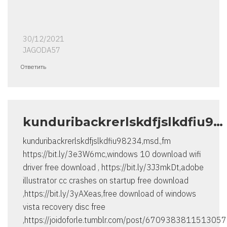
30/12/2021
JAGODA57
Ответить
kunduribackrerlskdfjslkdfiu9…
kunduribackrerlskdfjslkdfiu98234,msd.,fm
https://bit.ly/3e3W6mc,windows 10 download wifi
driver free download , https://bit.ly/3J3mkDt,adobe
illustrator cc crashes on startup free download
,https://bit.ly/3yAXeas,free download of windows
vista recovery disc free
,https://joidoforle.tumblr.com/post/6709383811513057