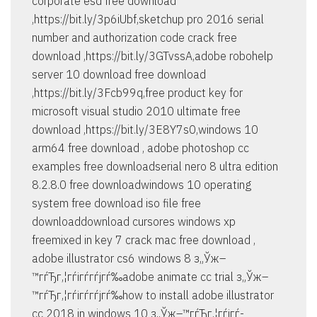
corporate esd free download
,https://bit.ly/3p6iUbf,sketchup pro 2016 serial
number and authorization code crack free
download ,https://bit.ly/3GTvssA,adobe robohelp
server 10 download free download
,https://bit.ly/3Fcb99q,free product key for
microsoft visual studio 2010 ultimate free
download ,https://bit.ly/3E8Y7s0,windows 10
arm64 free download , adobe photoshop cc
examples free downloadserial nero 8 ultra edition
8.2.8.0 free downloadwindows 10 operating
system free download iso file free
downloaddownload cursores windows xp
freemixed in key 7 crack mac free download ,
adobe illustrator cs6 windows 8 з„Ўж–
™гѓЂг‚¦гѓігѓ­гѓјгѓ‰adobe animate cc trial з„Ўж–
™гѓЂг‚¦гѓігѓ­гѓјгѓ‰how to install adobe illustrator
cc 2018 in windows 10 з„Ўж–™гѓЂг‚¦гѓігѓ­