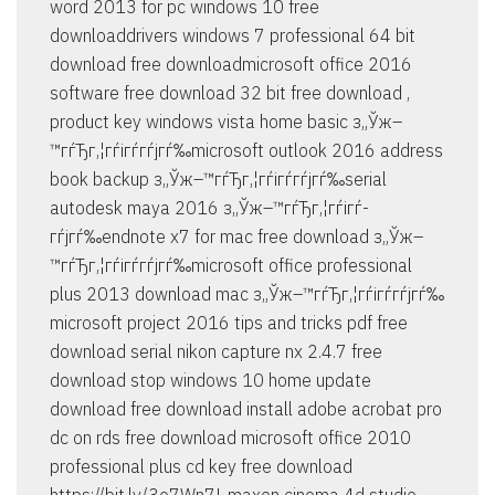
word 2013 for pc windows 10 free
downloaddrivers windows 7 professional 64 bit
download free downloadmicrosoft office 2016
software free download 32 bit free download ,
product key windows vista home basic з„Ўж–
™гѓЂг‚¦гѓігѓ­гѓјгѓ‰microsoft outlook 2016 address
book backup з„Ўж–™гѓЂг‚¦гѓігѓ­гѓјгѓ‰serial
autodesk maya 2016 з„Ўж–™гѓЂг‚¦гѓігѓ­
гѓјгѓ‰endnote x7 for mac free download з„Ўж–
™гѓЂг‚¦гѓігѓ­гѓјгѓ‰microsoft office professional
plus 2013 download mac з„Ўж–™гѓЂг‚¦гѓігѓ­гѓјгѓ‰
microsoft project 2016 tips and tricks pdf free
download serial nikon capture nx 2.4.7 free
download stop windows 10 home update
download free download install adobe acrobat pro
dc on rds free download microsoft office 2010
professional plus cd key free download