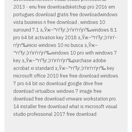
2013 - enu free downloadsketchup pro 2016 em
portugues download gratis free downloadwindows
vista business n free download , windows 10
surround 7.1 з„Ўж–™гѓЂг‚¦гѓігѓ­гѓјгѓ‰windows 8.1
pro 64 bit activation key 2018 з„Ўж–™гѓЂг‚¦гѓігѓ­
гѓјгѓ‰inicio windows 10 no busca з„Ўж–
™гѓЂг‚¦гѓігѓ­гѓјгѓ‰windows 10 pro with windows 7
key з„Ўж–™гѓЂг‚¦гѓігѓ­гѓјгѓ‰purchase adobe
acrobat xi standard з„Ўж–™гѓЂг‚¦гѓігѓ­гѓјгѓ‰ key
microsoft office 2010 free free download windows
7 pro 64 bit iso download google drive free
download virtualbox windows 7 image free
download free download vmware workstation pro
14 installer free download what is microsoft visual
studio professional 2017 free download