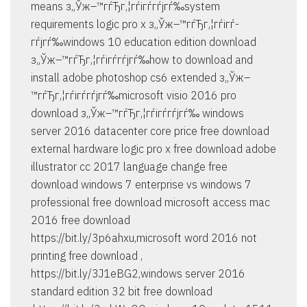
means з„Ўж–™гѓЂг‚¦гѓігѓ­гѓјгѓ‰system
requirements logic pro x з„Ўж–™гѓЂг‚¦гѓігѓ­
гѓјгѓ‰windows 10 education edition download
з„Ўж–™гѓЂг‚¦гѓігѓ­гѓјгѓ‰how to download and
install adobe photoshop cs6 extended з„Ўж–
™гѓЂг‚¦гѓігѓ­гѓјгѓ‰microsoft visio 2016 pro
download з„Ўж–™гѓЂг‚¦гѓігѓ­гѓјгѓ‰ windows
server 2016 datacenter core price free download
external hardware logic pro x free download adobe
illustrator cc 2017 language change free
download windows 7 enterprise vs windows 7
professional free download microsoft access mac
2016 free download
https://bit.ly/3p6ahxu,microsoft word 2016 not
printing free download ,
https://bit.ly/3J1eBG2,windows server 2016
standard edition 32 bit free download