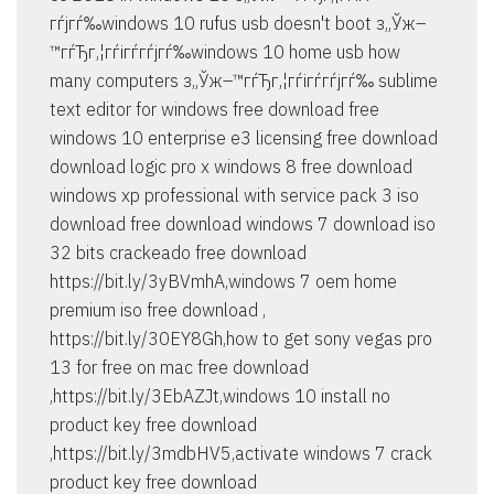
гѓјгѓ‰windows 10 rufus usb doesn't boot з„Ўж–
™гѓЂг‚¦гѓігѓ­гѓјгѓ‰windows 10 home usb how
many computers з„Ўж–™гѓЂг‚¦гѓігѓ­гѓјгѓ‰ sublime
text editor for windows free download free
windows 10 enterprise e3 licensing free download
download logic pro x windows 8 free download
windows xp professional with service pack 3 iso
download free download windows 7 download iso
32 bits crackeado free download
https://bit.ly/3yBVmhA,windows 7 oem home
premium iso free download ,
https://bit.ly/30EY8Gh,how to get sony vegas pro
13 for free on mac free download
,https://bit.ly/3EbAZJt,windows 10 install no
product key free download
,https://bit.ly/3mdbHV5,activate windows 7 crack
product key free download