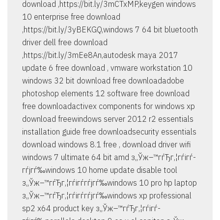
download ,https://bit.ly/3mCTxMP,keygen windows
10 enterprise free download
,https://bit.ly/3yBEKGQ,windows 7 64 bit bluetooth
driver dell free download
,https://bit.ly/3mEe8An,autodesk maya 2017
update 6 free download , vmware workstation 10
windows 32 bit download free downloadadobe
photoshop elements 12 software free download
free downloadactivex components for windows xp
download freewindows server 2012 r2 essentials
installation guide free downloadsecurity essentials
download windows 8.1 free , download driver wifi
windows 7 ultimate 64 bit amd з„Ўж–™гѓЂг‚¦гѓігѓ­
гѓјгѓ‰windows 10 home update disable tool
з„Ўж–™гѓЂг‚¦гѓігѓ­гѓјгѓ‰windows 10 pro hp laptop
з„Ўж–™гѓЂг‚¦гѓігѓ­гѓјгѓ‰windows xp professional
sp2 x64 product key з„Ўж–™гѓЂг‚¦гѓігѓ­