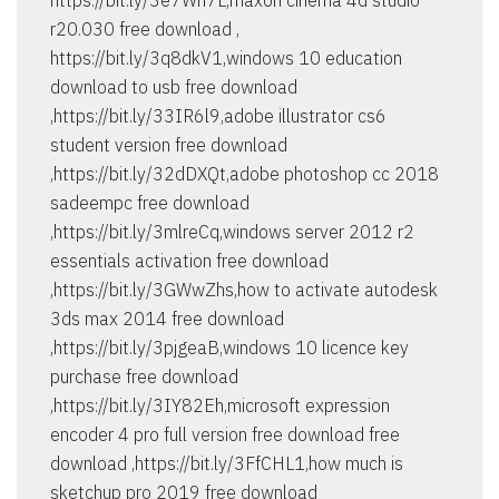
https://bit.ly/3e7Wn7L,maxon cinema 4d studio
r20.030 free download ,
https://bit.ly/3q8dkV1,windows 10 education
download to usb free download
,https://bit.ly/33IR6l9,adobe illustrator cs6
student version free download
,https://bit.ly/32dDXQt,adobe photoshop cc 2018
sadeempc free download
,https://bit.ly/3mlreCq,windows server 2012 r2
essentials activation free download
,https://bit.ly/3GWwZhs,how to activate autodesk
3ds max 2014 free download
,https://bit.ly/3pjgeaB,windows 10 licence key
purchase free download
,https://bit.ly/3IY82Eh,microsoft expression
encoder 4 pro full version free download free
download ,https://bit.ly/3FfCHL1,how much is
sketchup pro 2019 free download