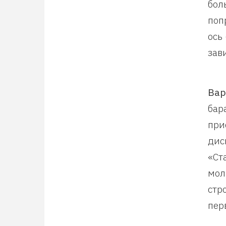
бол
поп
ось
зав
Вар
бар
при
дис
«Ст
мол
стр
пер