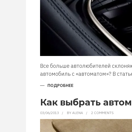
Все больше автолюбителей склоняю
автомобиль с «автоматом»? В стат
ПОДРОБНЕЕ
О
ВЫБИРАЕМ
АВТОМОБИЛЬ
С
Как выбрать авто
КОРОБКОЙ
АВТОМАТ.
ДЕШЕВЫЕ
03/06/2013
BY
ALENA
2 COMMENTS
АВТОМОБИЛИ
С
АВТОМАТОМ.