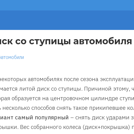
иск со ступицы автомобиля
Автомобили
некоторых автомобилях после сезона эксплуатаци
мается литой диск со ступицы. Причиной этому, 
орая образуется на центровочном цилиндре ступ
ь несколько способов снять такое прикипевшее ко
иант самый популярный
– снять диск ударами 
рышки. Вес собранного колеса (диск+покрышка) 