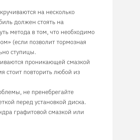
ткручиваются на несколько
биль должен стоять на
ть метода в том, что необходимо
зом» (если позволит тормозная
ьно ступицы.
аливаются проникающей смазкой
мя стоит повторить любой из
облемы, не пренебрегайте
ткой перед установкой диска.
ндра графитовой смазкой или