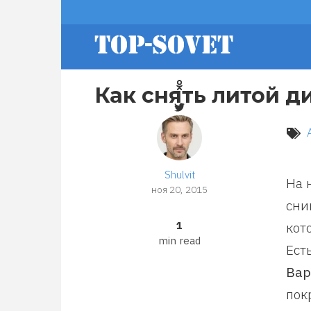
Перейти
footer
к
основному
содержанию
menu
Как снять литой д
Shulvit
На 
ноя 20, 2015
сни
1
кот
min read
Ест
Вар
пок