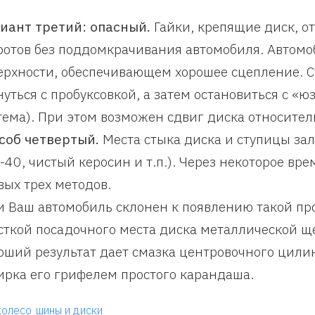
иант третий: опасный.
Гайки, крепящие диск, о
ротов без поддомкрачивания автомобиля. Автомо
ерхности, обеспечивающем хорошее сцепление. Су
нуться с пробуксовкой, а затем остановиться с «ю
тема). При этом возможен сдвиг диска относител
соб четвертый.
Места стыка диска и ступицы з
-40, чистый керосин и т.п.). Через некоторое вре
вых трех методов.
и Ваш автомобиль склонен к появлению такой пр
сткой посадочного места диска металлической ще
оший результат дает смазка центровочного цили
ирка его грифелем простого карандаша.
колесо
шины и диски