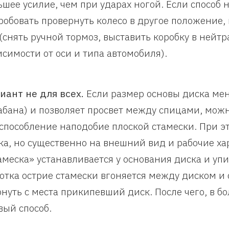
ьшее усилие, чем при ударах ногой. Если способ н
робовать провернуть колесо в другое положение,
 (снять ручной тормоз, выставить коробку в нейтр
исимости от оси и типа автомобиля).
иант не для всех.
Если размер основы диска мен
абана) и позволяет просвет между спицами, можн
способление наподобие плоской стамески. При э
ка, но существенно на внешний вид и рабочие ха
амеска» устанавливается у основания диска и упи
отка острие стамески вгоняется между диском и 
онуть с места прикипевший диск. После чего, в б
вый способ.