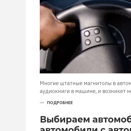
Многие штатные магнитолы в автом
аудиокниги в машине, и возникет 
ПОДРОБНЕЕ
О
КАК
СДЕЛАТЬ
ГРОМКУЮ
Выбираем автомоб
СВЯЗЬ
ЧЕРЕЗ
автомобили с авто
МАГНИТОЛУ