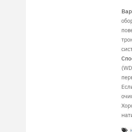
Вар
обо
пов
тро
сис
Спо
(WD
пер
Есл
очи
Хор
нат