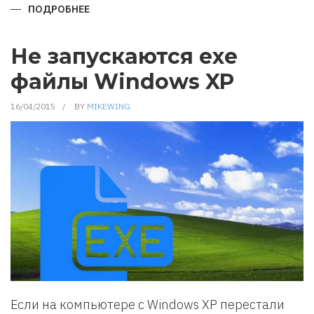
ПОДРОБНЕЕ
О
ВОССТАНОВЛЕНИЕ
АССОЦИАЦИЙ
ФАЙЛОВ
ПО-
Не запускаются exe
УМОЛЧАНИЮ
В
файлы Windows XP
WINDOWS
XP
16/04/2015
BY
MIKEWING
Если на компьютере с Windows XP перестали