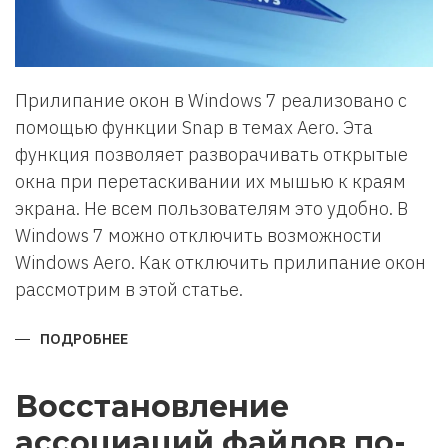
Прилипание окон в Windows 7 реализовано с
помощью функции Snap в темах Aero. Эта
функция позволяет разворачивать открытые
окна при перетаскивании их мышью к краям
экрана. Не всем пользователям это удобно. В
Windows 7 можно отключить возможности
Windows Aero. Как отключить прилипание окон
рассмотрим в этой статье.
ПОДРОБНЕЕ
О
КАК
ОТКЛЮЧИТЬ
ПРИЛИПАНИЕ
ОКОН
Восстановление
WINDOWS
7
ассоциаций файлов по-