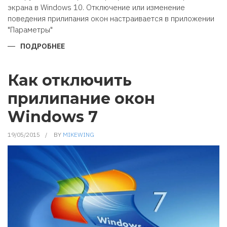
экрана в Windows 10. Отключение или изменение
поведения прилипания окон настраивается в приложении
"Параметры"
ПОДРОБНЕЕ
О
ПРИЛИПАНИЕ
ОКОН
К
КРАЯМ
Как отключить
В
WINDOWS
прилипание окон
10
Windows 7
19/05/2015
BY
MIKEWING