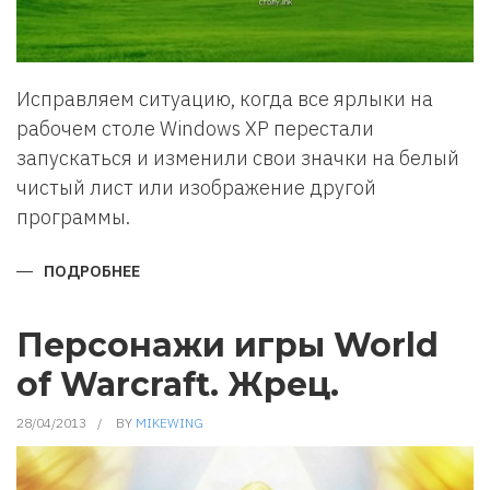
Исправляем ситуацию, когда все ярлыки на
рабочем столе Windows XP перестали
запускаться и изменили свои значки на белый
чистый лист или изображение другой
программы.
ПОДРОБНЕЕ
О
НЕ
ЗАПУСКАЮТСЯ
ЯРЛЫКИ
WINDOWS
Персонажи игры World
XP
of Warcraft. Жрец.
28/04/2013
BY
MIKEWING