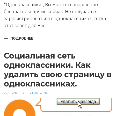
"Одноклассники", Вы можете совершенно
бесплатно и прямо сейчас. Не получается
зарегистрироваться в одноклассниках, тогда
этот совет для Вас.
ПОДРОБНЕЕ
О
СОЦИАЛЬНАЯ
СЕТЬ
ОДНОКЛАССНИКИ.
КАК
Социальная сеть
ЗАРЕГИСТРИРОВАТЬСЯ
В
одноклассники. Как
ОДНОКЛАССНИКАХ.
удалить свою страницу в
одноклассниках.
22/02/2013
BY
MIKEWING