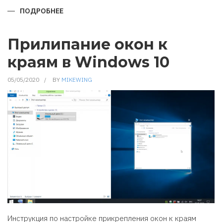
ПОДРОБНЕЕ
О
ОБНОВЛЕНИЕ
ЗАЩИТНИКА
WINDOWS
ИЗ
Прилипание окон к
КОМАНДНОЙ
СТРОКИ
краям в Windows 10
05/05/2020
BY
MIKEWING
Инструкция по настройке прикрепления окон к краям