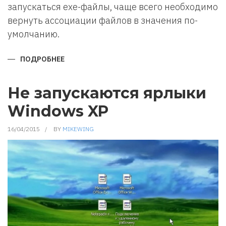
запускаться exe-файлы, чаще всего необходимо
вернуть ассоциации файлов в значения по-
умолчанию.
ПОДРОБНЕЕ
О
НЕ
ЗАПУСКАЮТСЯ
EXE
ФАЙЛЫ
Не запускаются ярлыки
WINDOWS
XP
Windows XP
16/04/2015
BY
MIKEWING