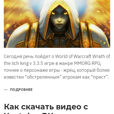
Сегодня речь пойдет о World of Warcraft Wrath of
the lich king v 3.3.5 игре в жанре MMORG RPG,
точнее о персонаже игры - жрец, который более
известен “обстрелянным” игрокам как “прист”.
ПОДРОБНЕЕ
О
ПЕРСОНАЖИ
ИГРЫ
WORLD
OF
Как скачать видео с
WARCRAFT.
ЖРЕЦ.