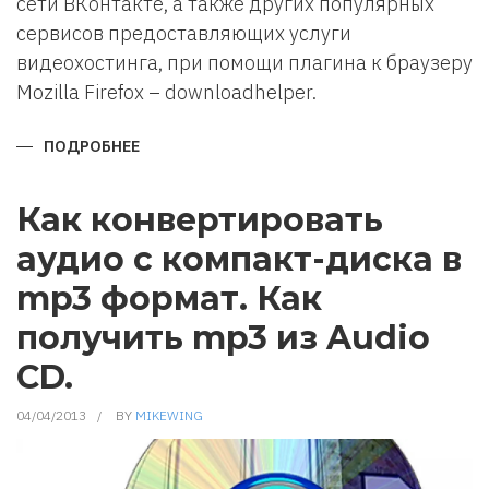
сети ВКонтакте, а также других популярных
сервисов предоставляющих услуги
видеохостинга, при помощи плагина к браузеру
Mozilla Firefox – downloadhelper.
ПОДРОБНЕЕ
О
КАК
СКАЧАТЬ
ВИДЕО
С
Как конвертировать
YOUTUBE,
ВКОНТАКТЕ
аудио с компакт-диска в
И
ДРУГИХ
ПОПУЛЯРНЫХ
mp3 формат. Как
СЕРВИСОВ.
получить mp3 из Audio
CD.
04/04/2013
BY
MIKEWING