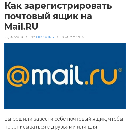
С
Как зарегистрировать
КОМПАКТ-
ДИСКА
почтовый ящик на
В
MP3
ФОРМАТ.
Mail.RU
КАК
ПОЛУЧИТЬ
MP3
22/02/2013
BY
MIKEWING
3 COMMENTS
ИЗ
AUDIO
CD.
Вы решили завести себе почтовый ящик, чтобы
переписываться с друзьями или для