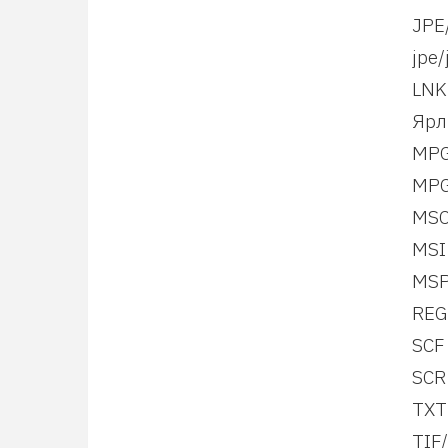
JPE
jpe/
LNK
Ярл
MPG
MPG
MSC
MSI
MSP
REG
SCF
SCR
TXT
TIF