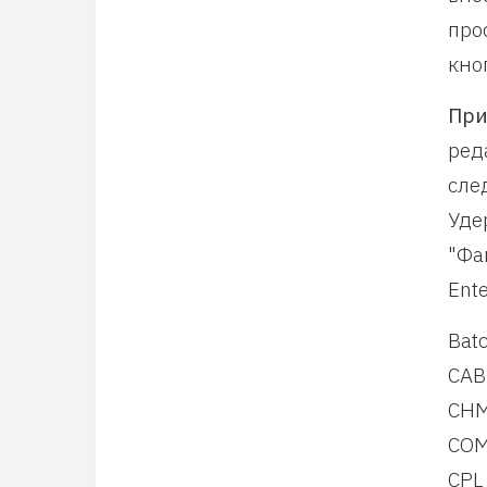
про
кно
При
ред
сле
Уде
"Фа
Ente
Bat
CAB
CHM
COM
CPL