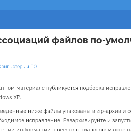
ссоциаций файлов по-умо
Компьютеры и ПО
анном материале публикуется подборка исправл
dows XP.
веденные ниже файлы упакованы в zip-архив и с
бходимое исправление. Разархивируйте и запуст
сении информации в реестр в диалоговом окне н