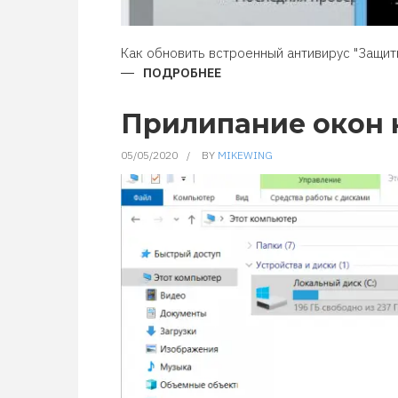
Как обновить встроенный антивирус "Защит
ПОДРОБНЕЕ
О
ОБНОВЛЕНИЕ
ЗАЩИТНИКА
WINDOWS
Прилипание окон к
ИЗ
КОМАНДНОЙ
СТРОКИ
05/05/2020
BY
MIKEWING