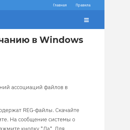
Главная
Правила
лчанию в Windows
ений ассоциаций файлов в
одержат REG-файлы. Скачайте
ите. На сообщение системы о
ажмите кнопку "Да". Для