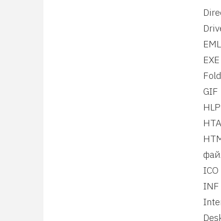
Dir
Dri
EML
EXE
Fol
GIF
HLP
HTA
HTM
фай
ICO
INF
Int
Des