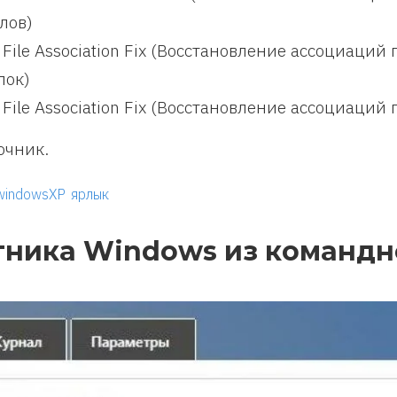
лов)
 File Association Fix (Восстановление ассоциаци
лок)
 File Association Fix (Восстановление ассоциаци
очник.
windowsXP
ярлык
ника Windows из командн