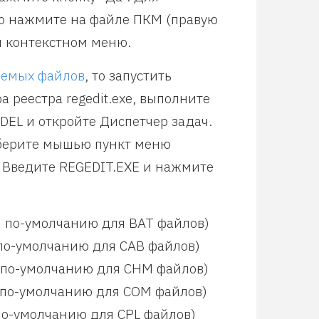
бо нажмите на файле ПКМ (правую
 контекстном меню.
яемых файлов
, то запустить
а реестра regedit.exe, выполните
EL и откройте Диспетчер задач.
ыберите мышью пункт меню
. Введите REGEDIT.EXE и нажмите
ий по-умолчанию для BAT файлов)
й по-умолчанию для CAB файлов)
ий по-умолчанию для CHM файлов)
й по-умолчанию для COM файлов)
 по-умолчанию для CPL файлов)