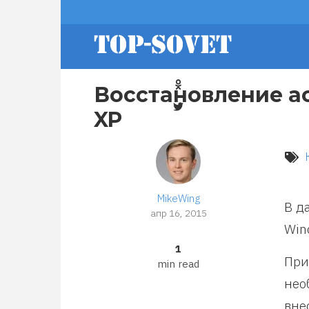
Перейти
footer
к
основному
содержанию
menu
Восстановление а
XP
MikeWing
В д
апр 16, 2015
Win
1
При
min read
нео
вне