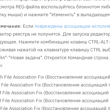
смотра REG-файла воспользуйтесь блокнотом ли
пку мыши) и нажмите "Изменить" в выпадающем
мечание:
Если
повреждены ассоциации исполн
актор реестра не получится. Для запуска редактор
дующее. Нажмите комбинацию клавиш CTRL-ALT-D
рживая нажатой на клавиатуре клавишу CTRL в
йл"-"Новая задача". Откроется Командная строка
r.
ch File Association Fix (Восстановление ассоциац
 File Association Fix (Восстановление ассоциаци
 File Association Fix (Восстановление ассоциац
 File Association Fix (Восстановление ассоциаци
 File Association Fix (Восстановление ассоциаций