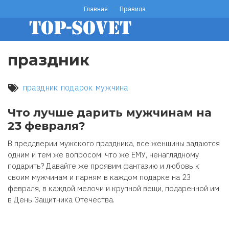
Перейти
Главная
Правила
footer
к
основному
menu
содержанию
праздник
праздник
подарок
мужчина
Что лучше дарить мужчинам на
23 февраля?
В преддверии мужского праздника, все женщины задаются
одним и тем же вопросом: что же ЕМУ, ненаглядному
подарить? Давайте же проявим фантазию и любовь к
своим мужчинам и парням в каждом подарке на 23
февраля, в каждой мелочи и крупной вещи, подаренной им
в День Защитника Отечества.