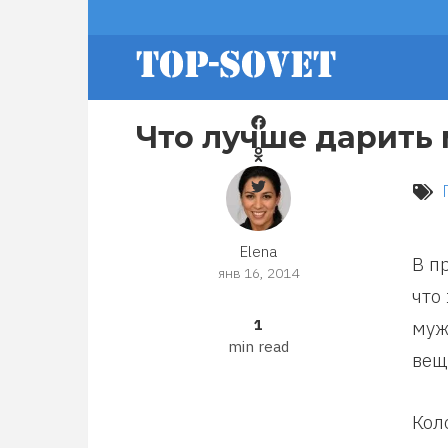
Перейти
footer
к
основному
содержанию
menu
Что лучше дарить
Elena
В п
янв 16, 2014
что
1
муж
min read
вещ
Кол