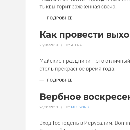
тыквы горит зажженная свеча.
ПОДРОБНЕЕ
О
КАК
СДЕЛАТЬ
ФОНАРЬ
Как провести вых
ИЗ
ТЫКВЫ
НА
26/04/2013
BY
ALENA
ХЭЛЛОУИН
Майские праздники – это отличный
столь прекрасное время года.
ПОДРОБНЕЕ
О
КАК
ПРОВЕСТИ
ВЫХОДНЫЕ
Вербное воскресе
НА
МАЙСКИЕ
ПРАЗДНИКИ.
24/04/2013
BY
MIKEWING
Вход Господень в Иерусалим. Domini