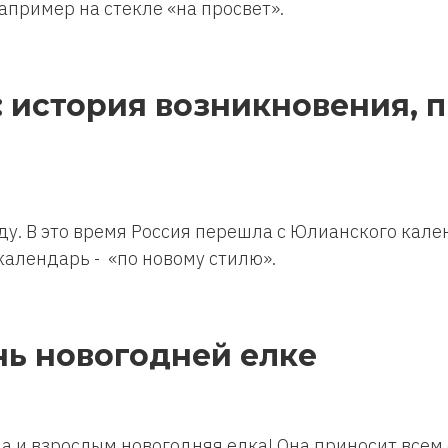
апример на стекле «на просвет».
 история возникновения, 
ду. В это время Россия перешла с Юлианского кале
календарь - «по новому стилю».
нь новогодней елке
да и взрослым новогодняя елка! Она приносит все