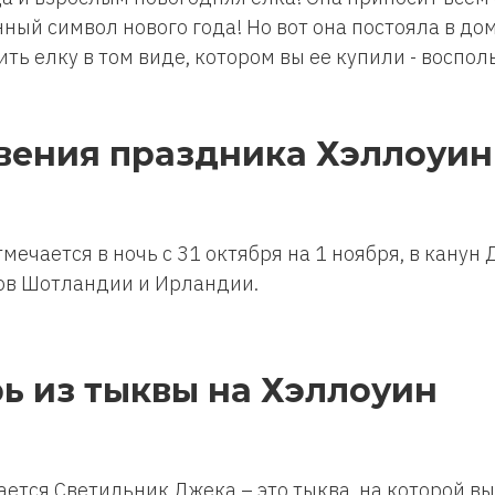
ный символ нового года! Но вот она постояла в до
ть елку в том виде, котором вы ее купили - воспол
вения праздника Хэллоуин
мечается в ночь с 31 октября на 1 ноября, в канун
тов Шотландии и Ирландии.
ь из тыквы на Хэллоуин
тся Светильник Джека – это тыква, на которой вы