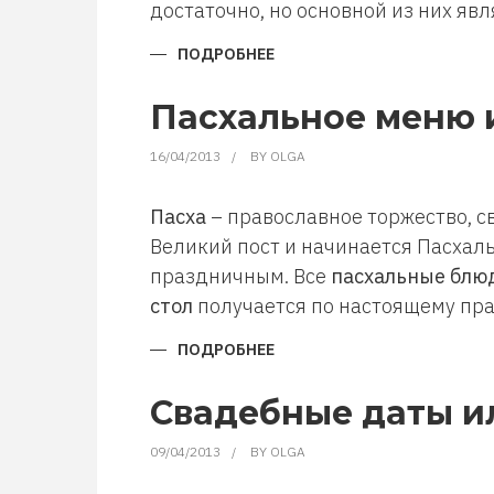
достаточно, но основной из них яв
ПОДРОБНЕЕ
О
ПОЧЕМУ
И
КАК
Пасхальное меню и
КРАСЯТ
ЯЙЦА
НА
16/04/2013
BY
OLGA
ПАСХУ
Пасха
– православное торжество, 
Великий пост и начинается Пасхал
праздничным. Все
пасхальные блю
стол
получается по настоящему пр
ПОДРОБНЕЕ
О
ПАСХАЛЬНОЕ
МЕНЮ
ИЛИ
Свадебные даты и
ЧТО
ГОТОВИТЬ
НА
09/04/2013
BY
OLGA
ПАСХУ