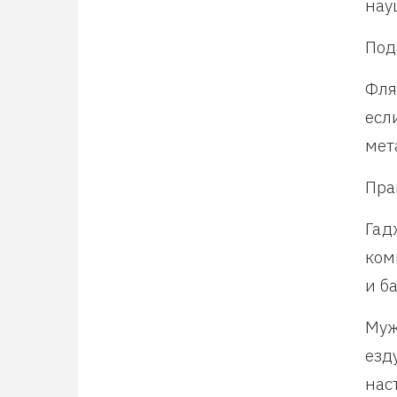
нау
Под
Фля
есл
мет
Пра
Гад
ком
и б
Муж
езд
нас