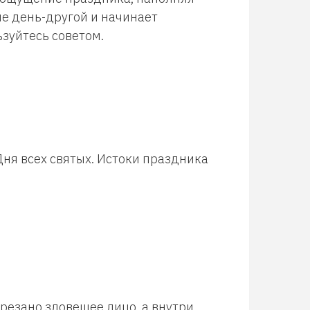
ме день-другой и начинает
ьзуйтесь советом.
 Дня всех святых. Истоки праздника
резано зловещее лицо, а внутри