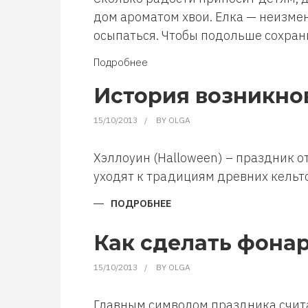
дом ароматом хвои. Елка — неизмен
осыпаться. Чтобы подольше сохрани
Подробнее
о
Как
История возникно
продлить
жизнь
15/10/2013
BY
OLGA
новогодней
елке
Хэллоуин (Halloween) – праздник от
уходят к традициям древних кель
ПОДРОБНЕЕ
О
ИСТОРИЯ
ВОЗНИКНОВЕНИЯ
ПРАЗДНИКА
Как сделать фонар
ХЭЛЛОУИН
15/10/2013
BY
OLGA
Главным символом праздника считае