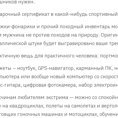
шников нужен.
арочный сертификат в какой-нибудь спортивный
жки-фонарики и прочий походный инвентарь мо
и мужчина не против походов на природу. Оригин
аллической штуке будет выгравировано ваше тре
ктичную вещь для практичного человека: портмо
жеты – ноутбук, GPS-навигатор, карманный ПК, 
пьютера или вообще новый компьютер со скорос
ас-гитара, цифровая фотокамера, набор электрои
чинам любителям экстрима — можно со спокойн
у на квадроциклах, полеты на самолетах и вертол
тоящих гоночных машинах и мотоциклах, обучени