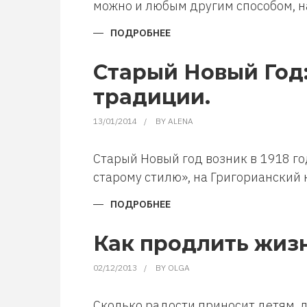
можно и любым другим способом, н
ПОДРОБНЕЕ
О
КАК
СДЕЛАТЬ
МОРСКУЮ
Старый Новый Год:
ЗВЕЗДУ
ИЗ
традиции.
БУМАГИ
13/01/2014
BY
ALENA
Старый Новый год возник в 1918 го
старому стилю», на Григорианский 
ПОДРОБНЕЕ
О
СТАРЫЙ
НОВЫЙ
ГОД:
Как продлить жиз
ИСТОРИЯ
ВОЗНИКНОВЕНИЯ,
ПРИМЕТЫ
02/12/2013
BY
OLGA
И
ТРАДИЦИИ.
Сколько радости приносит детям, 