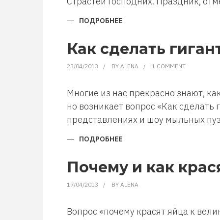
Страстей Господних. Праздник, отм
ПОДРОБНЕЕ
О
ВЕРБНОЕ
ВОСКРЕСЕНЬЕ.
ХРИСТИАНСКИЙ
Как сделать гига
ПРАЗДНИК.
23/04/2013
BY
ALENA
1 COMMENT
Многие из нас прекрасно знают, ка
но возникает вопрос «Как сделать
представлениях и шоу мыльных пу
ПОДРОБНЕЕ
О
КАК
СДЕЛАТЬ
ГИГАНТСКИЕ
Почему и как крас
МЫЛЬНЫЕ
ПУЗЫРИ
17/04/2013
BY
ALENA
Вопрос «почему красят яйца к вели