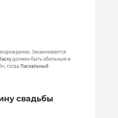
возрождение. Заканчивается
Пасху
должен быть обильным и
й», тогда
Пасхальный
ину свадьбы