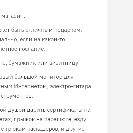
 магазин.
жет быть отличным подарком,
ально, если на какой-то
петное послание.
не, бумажник или визитницу.
новый большой монитор для
тным Интернетом, электро-гитара
нструментов.
ой душой дарить сертификаты на
етах, прыжок на парашюте, езду
е трюкам каскадеров, и другие