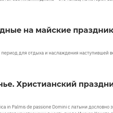
одные на майские праздник
 период для отдыха и наслаждения наступившей ве
нье. Христианский праздни
ca in Palmis de passione Domini с латыни дословн