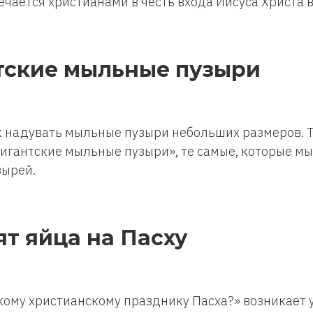
ечается христианами в честь входа Иисуса Христа в
нтские мыльные пузыри
к надувать мыльные пузыри небольших размеров. Т
 гигантские мыльные пузыри», те самые, которые 
зырей.
ят яйца на Пасху
кому христианскому празднику Пасха?» возникает у