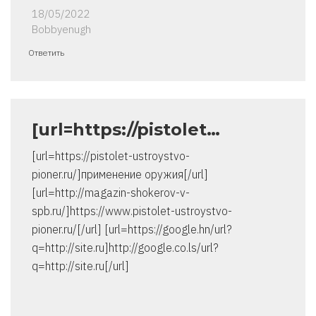
18/05/2022
Bobbyenugh
Ответить
[url=https://pistolet…
[url=https://pistolet-ustroystvo-
pioner.ru/]применение оружия[/url]
[url=http://magazin-shokerov-v-
spb.ru/]https://www.pistolet-ustroystvo-
pioner.ru/[/url] [url=https://google.hn/url?
q=http://site.ru]http://google.co.ls/url?
q=http://site.ru[/url]