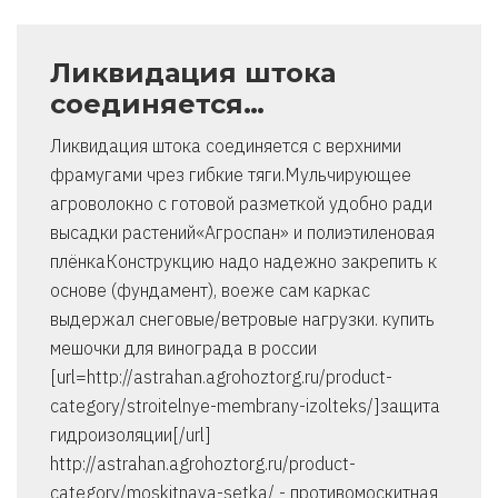
Ликвидация штока
соединяется…
Ликвидация штока соединяется с верхними
фрамугами чрез гибкие тяги.Мульчирующее
агроволокно с готовой разметкой удобно ради
высадки растений«Агроспан» и полиэтиленовая
плёнкаКонструкцию надо надежно закрепить к
основе (фундамент), воеже сам каркас
выдержал снеговые/ветровые нагрузки. купить
мешочки для винограда в россии
[url=http://astrahan.agrohoztorg.ru/product-
category/stroitelnye-membrany-izolteks/]защита
гидроизоляции[/url]
http://astrahan.agrohoztorg.ru/product-
category/moskitnaya-setka/ - противомоскитная