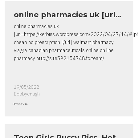
online pharmacies uk [url…
online pharmacies uk
[url=https://kerbiss.wordpress.com/2022/04/27/14/#]
cheap no prescription [/url] walmart pharmacy
viagra canadian pharmaceuticals online on line
pharmacy http://site592154748.fo.team/
19/05/2022
Bobbyenugh
Ответить
Teen Girls Pussy Pics. Hot…