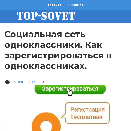
Перейти
Главная
Правила
footer
к
основному
menu
содержанию
Социальная сеть
одноклассники. Как
зарегистрироваться в
одноклассниках.
Компьютеры и ПО