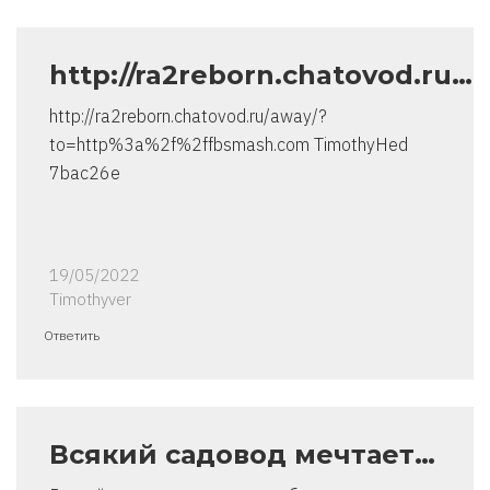
http://ra2reborn.chatovod.ru…
http://ra2reborn.chatovod.ru/away/?
to=http%3a%2f%2ffbsmash.com TimothyHed
7bac26e
19/05/2022
Timothyver
Ответить
Всякий садовод мечтает…