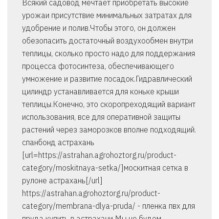
Всякий садовод мечтает приобретать высокие
урожаи присутствие минимальных затратах для
удобрение и полив.Чтобы этого, он должен
обезопасить достаточный воздухообмен внутри
теплицы, сколько просто надо для поддержания
процесса фотосинтеза, обеспечивающего
умножение и развитие посадок.Гидравлический
цилиндр устанавливается для коньке крыши
теплицы.Конечно, это скоропреходящий вариант
использования, все для оперативной защиты
растений через заморозков вполне подходящий.
спанбонд астрахань
[url=https://astrahan.agrohoztorg.ru/product-
category/moskitnaya-setka/]москитная сетка в
рулоне астрахань[/url]
https://astrahan.agrohoztorg.ru/product-
category/membrana-dlya-pruda/ - пленка пвх для
пруда купить в астрахани Мы не будем