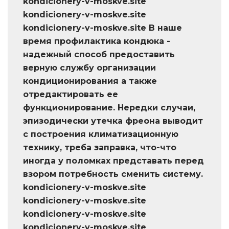
kondicionery-v-moskve.site
kondicionery-v-moskve.site
kondicionery-v-moskve.site В наше
время профилактика кондюка -
надежный способ предоставить
верную службу организации
кондиционирования а также
отредактировать ее
функционирование. Нередки случаи,
эпизодически утечка фреона выводит
с построения климатизационную
технику, треба заправка, что-что
иногда у поломках представать перед
взором потребность сменить систему.
kondicionery-v-moskve.site
kondicionery-v-moskve.site
kondicionery-v-moskve.site
kondicionery-v-moskve.site