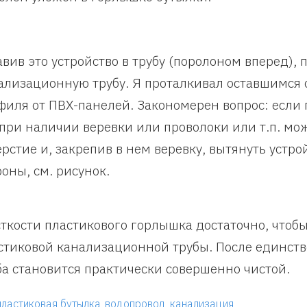
авив это устройство в трубу (поролоном вперед),
ализационную трубу. Я проталкивал оставшимся о
филя от ПВХ-панелей. Закономерен вопрос: если
 при наличии веревки или проволоки или т.п. мо
ерстие и, закрепив в нем веревку, вытянуть устро
роны, см. рисунок.
ткости пластикового горлышка достаточно, чтобы
стиковой канализационной трубы. После единстве
ба становится практически совершенно чистой.
пластиковая бутылка
водопровод
канализация