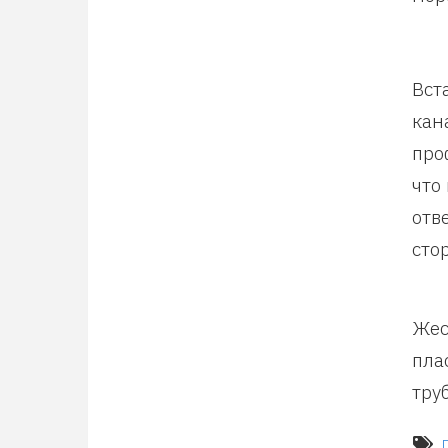
Вст
кан
про
что
отв
сто
Жес
пла
тру