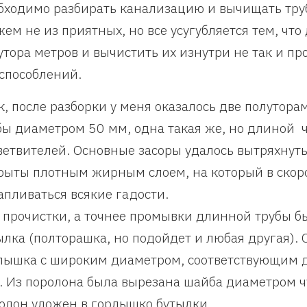
бходимо разбирать канализацию и вычищать труб
жем не из приятных, но все усугубляется тем, что
утора метров и вычистить их изнутри не так и про
способлений.
к, после разборки у меня оказалось две полуто
бы диаметром 50 мм, одна такая же, но длиной 
ветвителей. Основные засоры удалось вытряхнуть
рыты плотным жирным слоем, на который в скор
апливаться всякие гадости.
 прочистки, а точнее промывки длинной трубы б
ылка (полторашка, но подойдет и любая другая). 
лышка с широким диаметром, соответствующим д
. Из поролона была вырезана шайба диаметром ч
олон уложен в горлышко бутылки.