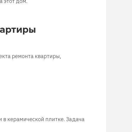
а этот дом.
вартиры
екта ремонта квартиры,
и в керамической плитке. Задача