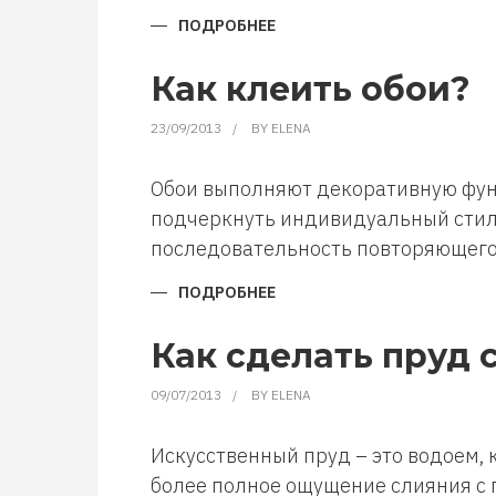
ПОДРОБНЕЕ
О
КАК
СВЕРЛИТЬ
КЕРАМИЧЕСКУЮ
Как клеить обои?
ПЛИТКУ
23/09/2013
BY
ELENA
Обои выполняют декоративную фун
подчеркнуть индивидуальный стиль
последовательность повторяющегос
ПОДРОБНЕЕ
О
КАК
КЛЕИТЬ
ОБОИ?
Как сделать пруд 
09/07/2013
BY
ELENA
Искусственный пруд – это водоем, 
более полное ощущение слияния с 