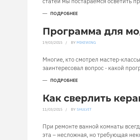
статей мы постараемся осветить про
ПОДРОБНЕЕ
О
БЮДЖЕТНЫЙ
ДОМ
СВОИМИ
Программа для мо
СИЛАМИ
19/03/2015
BY
MIKEWING
Многие, кто смотрел мастер-класс
заинтересовал вопрос - какой прог
ПОДРОБНЕЕ
О
ПРОГРАММА
ДЛЯ
МОДЕЛИРОВАНИЯ
Как сверлить кер
ИНТЕРЬЕРА
КВАРТИРЫ
11/03/2015
BY
SHULVIT
При ремонте ванной комнаты всегд
эта – несложная, но требующая нек