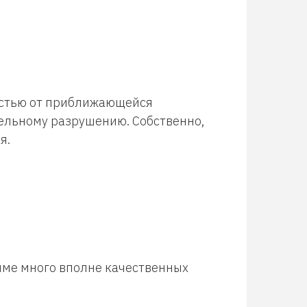
остью от приближающейся
тельному разрушению. Собственно,
я.
мме много вполне качественных