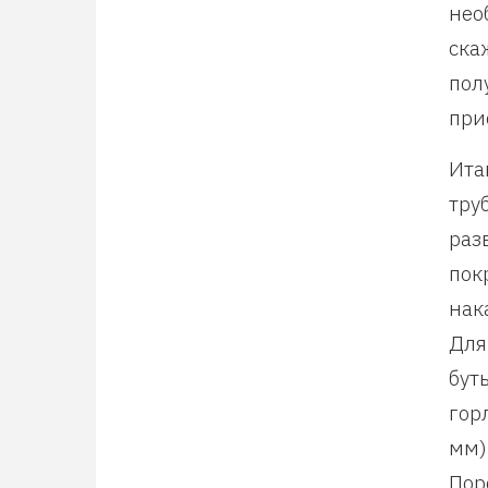
нео
ска
пол
при
Ита
тру
раз
пок
нак
Для
бут
гор
мм)
Пор