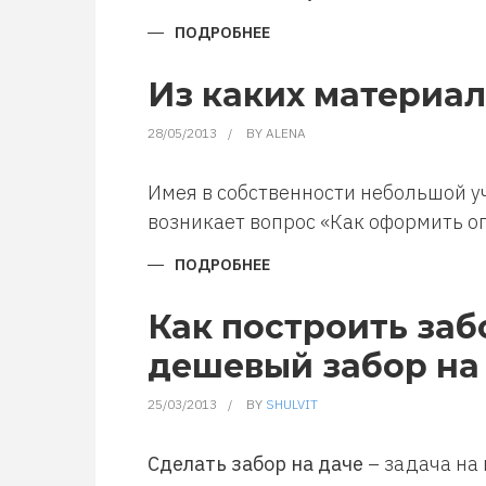
ПОДРОБНЕЕ
О
КАК
СДЕЛАТЬ
ПРУД
Из каких материал
СВОИМИ
РУКАМИ
28/05/2013
BY
ALENA
Имея в собственности небольшой уч
возникает вопрос «Как оформить о
ПОДРОБНЕЕ
О
ИЗ
КАКИХ
МАТЕРИАЛОВ
Как построить за
СДЕЛАТЬ
ЦВЕТОЧНУЮ
дешевый забор на
КЛУМБУ
25/03/2013
BY
SHULVIT
Сделать забор на даче
– задача на 