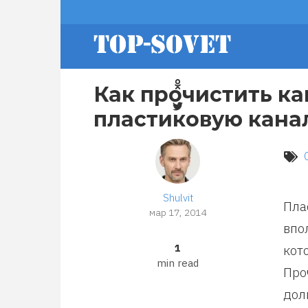
Перейти
footer
к
основному
содержанию
menu
Как прочистить к
пластиковую кана
Shulvit
Пла
мар 17, 2014
впо
1
кот
min read
Про
дол