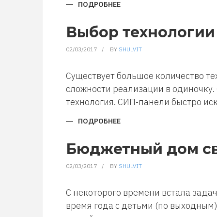
ПОДРОБНЕЕ
О
ПРОЕКТ
БЮДЖЕТНОГО
ДОМА
Выбор технологии
02/03/2017
BY
SHULVIT
Существует большое количество те
сложности реализации в одиночку. 
технология. СИП-панели быстро иск
ПОДРОБНЕЕ
О
ВЫБОР
ТЕХНОЛОГИИ
СТРОИТЕЛЬСТВА
Бюджетный дом с
БЮДЖЕТНОГО
ДОМА
02/03/2017
BY
SHULVIT
С некоторого времени встала зада
время года с детьми (по выходным