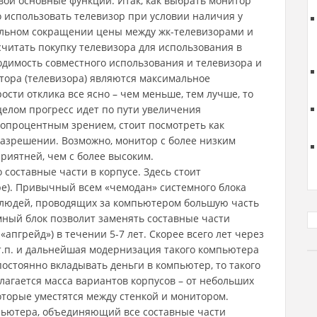
и основные функции. Итак, как выбрать монитор
 использовать телевизор при условии наличия у
ельном сокращении цены между жк-телевизорами и
читать покупку телевизора для использования в
бходимость совместного использования и телевизора и
ора (телевизора) являются максимальное
ости отклика все ясно – чем меньше, тем лучше, то
елом прогресс идет по пути увеличения
топроцентным зрением, стоит посмотреть как
азрешении. Возможно, монитор с более низким
риятней, чем с более высоким.
о составные части в корпусе. Здесь стоит
ре). Привычный всем «чемодан» системного блока
 людей, проводящих за компьютером большую часть
мный блок позволит заменять составные части
апгрейд») в течении 5-7 лет. Скорее всего лет через
 т.п. и дальнейшая модернизация такого компьютера
остоянно вкладывать деньги в компьютер, то такого
лагается масса вариантов корпусов – от небольших
торые уместятся между стенкой и монитором.
пьютера, объединяющий все составные части