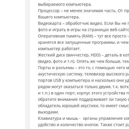
выбираемого компьютера.
Процессор – не менее значимая часть. От п
Вашего компьютера.
Видеокарта – обработчик видео. Если Вы не 
фото и играть в игры на страницах веб-сай
Оперативная память (RAM) – тут все просто 
хранятся все запущенные программы, и чем
компьютер работает.
Жесткий диск (винчестер, HDD) – деталь в 
(видео, фото и т.п). Опять же чем больше, те
Порты и разъемы – это то, с помощью чего 
акустическую систему, телевизор высокого р
портов USB у компьютера и насколько они у
рядом могут оказаться только двумя, т.к. во
и т.п.) в один порт, корпус этого устройств
обратите внимание поддерживает ли такую с
обладатель хорошей акустики, то имеет см
выходами.
Клавиатура и мышь - органы управления ко
удобство и количество кнопок. Также стоит