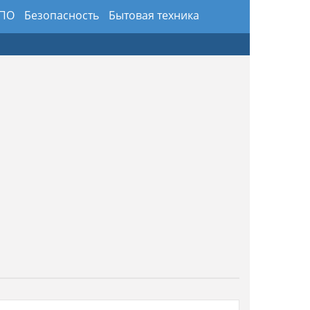
 ПО
Безопасность
Бытовая техника
здники
Предметы интерьера и обихода
ансы
Хобби и искусство
Юриспруденция