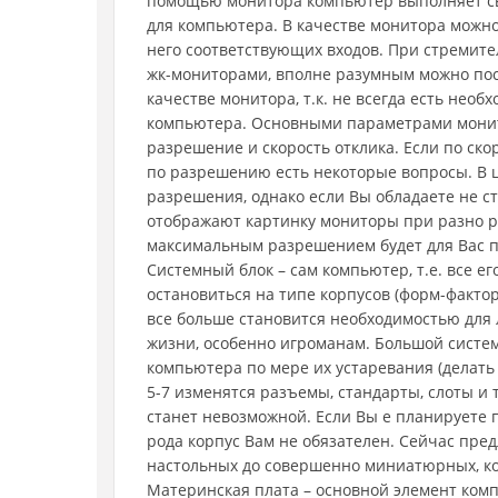
помощью монитора компьютер выполняет сво
для компьютера. В качестве монитора можно
него соответствующих входов. При стремит
жк-мониторами, вполне разумным можно пос
качестве монитора, т.к. не всегда есть нео
компьютера. Основными параметрами монит
разрешение и скорость отклика. Если по скор
по разрешению есть некоторые вопросы. В ц
разрешения, однако если Вы обладаете не с
отображают картинку мониторы при разно р
максимальным разрешением будет для Вас п
Системный блок – сам компьютер, т.е. все ег
остановиться на типе корпусов (форм-факто
все больше становится необходимостью для
жизни, особенно игроманам. Большой систе
компьютера по мере их устаревания (делать «
5-7 изменятся разъемы, стандарты, слоты и
станет невозможной. Если Вы е планируете п
рода корпус Вам не обязателен. Сейчас пред
настольных до совершенно миниатюрных, ко
Материнская плата – основной элемент ком