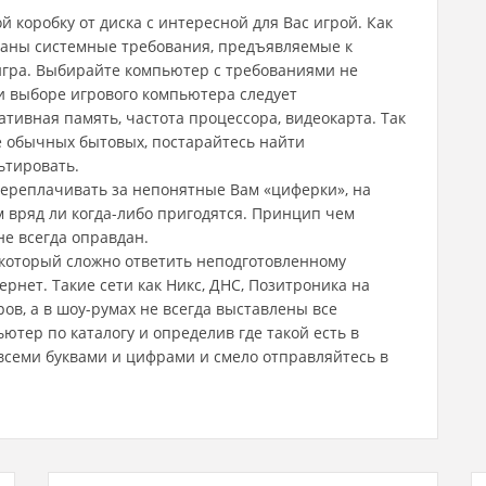
й коробку от диска с интересной для Вас игрой. Как
исаны системные требования, предъявляемые к
 игра. Выбирайте компьютер с требованиями не
ри выборе игрового компьютера следует
тивная память, частота процессора, видеокарта. Так
е обычных бытовых, постарайтесь найти
ьтировать.
ереплачивать за непонятные Вам «циферки», на
м вряд ли когда-либо пригодятся. Принцип чем
е всегда оправдан.
 который сложно ответить неподготовленному
ернет. Такие сети как Никс, ДНС, Позитроника на
ров, а в шоу-румах не всегда выставлены все
тер по каталогу и определив где такой есть в
 всеми буквами и цифрами и смело отправляйтесь в