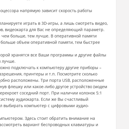
роцессора напрямую зависит скорость работы
планируете играть в 3D-игры, а лишь смотреть видео,
тов, видеокарта для Вас не определяющий параметр.
– чем больше, тем лучше. В оперативной памяти
 больше объем оперативной памяти, тем быстрее
которой хранятся все Ваши программы и другие файлы
м лучше.
можно подключать к компьютеру другие приборы –
азрешения, принтеры и т.п. Посмотрите сколько
добно расположены. Три порта USB, расположенные
ткнув флешку или какое-либо другое устройство (модем
а перекроет соседний порт. При наличии колонок 5:1
истему аудиокарта. Если же Вы счастливый
ысл выбирать компьютер с цифровыми аудио-
мпьютером. Здесь стоит обратить внимание на
 рассмотреть вариант беспроводных клавиатуры и