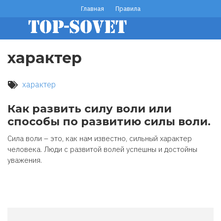
Перейти
Главная
Правила
footer
к
основному
menu
содержанию
характер
характер
Как развить силу воли или
способы по развитию силы воли.
Сила воли – это, как нам известно, сильный характер
человека. Люди с развитой волей успешны и достойны
уважения.