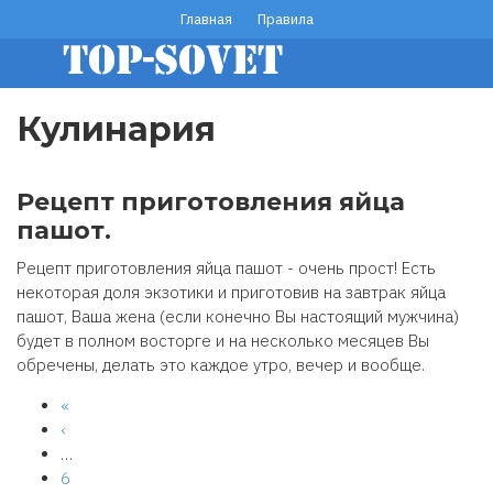
Перейти
Главная
Правила
footer
к
основному
menu
содержанию
Кулинария
Рецепт приготовления яйца
пашот.
Рецепт приготовления яйца пашот - очень прост! Есть
некоторая доля экзотики и приготовив на завтрак яйца
пашот, Ваша жена (если конечно Вы настоящий мужчина)
будет в полном восторге и на несколько месяцев Вы
обречены, делать это каждое утро, вечер и вообще.
Первая
«
Нумерация
страница
←
‹
страниц
…
Page
6