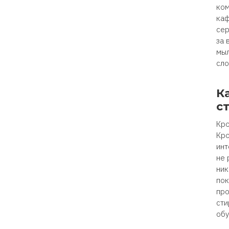
ком
каф
сер
за 
мыл
сло
К
с
Кро
Кро
инт
не 
ник
пок
про
сти
обу