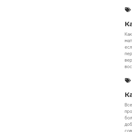
К
Как
мат
есл
пер
вер
вос
К
Все
про
бол
доб
сов