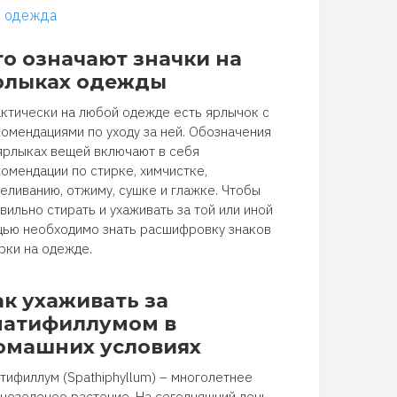
одежда
то означают значки на
рлыках одежды
ктически на любой одежде есть ярлычок с
омендациями по уходу за ней. Обозначения
ярлыках вещей включают в себя
омендации по стирке, химчистке,
еливанию, отжиму, сушке и глажке. Чтобы
вильно стирать и ухаживать за той или иной
ью необходимо знать расшифровку знаков
рки на одежде.
ак ухаживать за
патифиллумом в
омашних условиях
тифиллум (Spathiphyllum) – многолетнее
нозеленое растение. На сегодняшний день