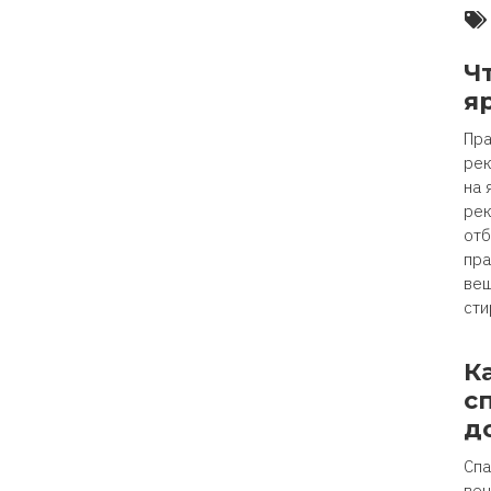
Ч
я
Пра
рек
на 
рек
отб
пра
вещ
сти
К
с
д
Спа
веч