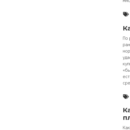
мно
К
По 
ран
нор
уда
куп
«бы
ест
сре
К
п
Как