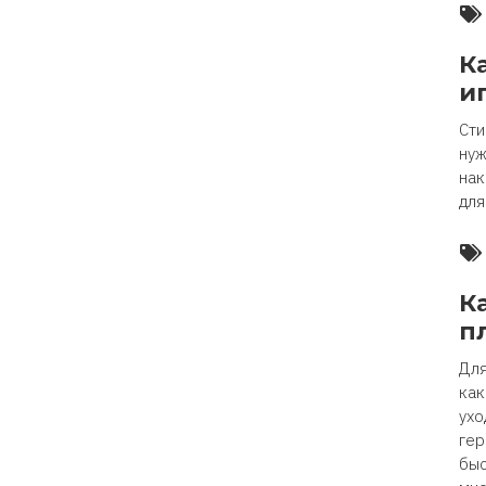
К
и
Сти
нуж
нак
для
К
п
Для
как
ухо
гер
быс