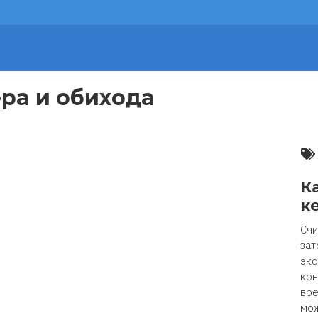
ра и обихода
К
к
Счи
зат
экс
кон
вре
мож