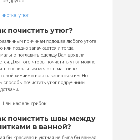
гое другое.
чистка
утюг
ак почистить утюг?
различным причинам подошва любого утюга
о или поздно запачкается и тогда,
мально погладить одежду Вам вряд ли
стся. Для того чтобы почистить утюг можно
ить специальным мелок в магазине
товой химии» и воспользоваться им. Но
ь способы почистить утюг подручными
дствами.
Швы
кафель
грибок
ак почистить швы между
литками в ванной?
ая бы красивая и уютная не была бы ванная