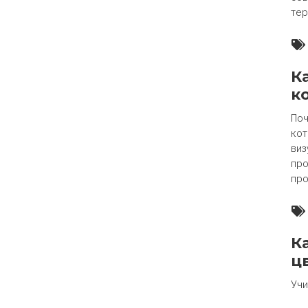
тер
К
к
Поч
кот
виз
про
про
К
ц
Учи