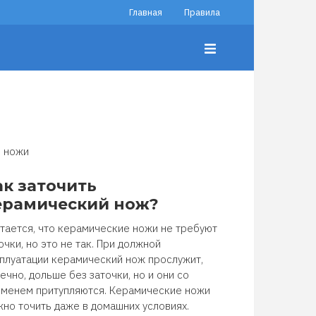
Главная
Правила
ножи
ак заточить
ерамический нож?
тается, что керамические ножи не требуют
очки, но это не так. При должной
плуатации керамический нож прослужит,
ечно, дольше без заточки, но и они со
менем притупляются. Керамические ножи
но точить даже в домашних условиях.