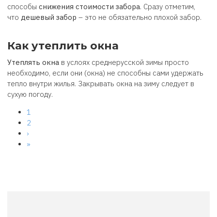
способы
снижения стоимости забора
. Сразу отметим,
что
дешевый забор
– это не обязательно плохой забор.
Как утеплить окна
Утеплять окна
в услоях среднерусской зимы просто
необходимо, если они (окна) не способны сами удержать
тепло внутри жилья. Закрывать окна на зиму следует в
сухую погоду.
Текущая
1
Нумерация
страница
Page
2
страниц
Следующая
›
страница
Последняя
»
страница