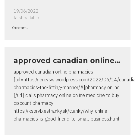
19/06/2022
falshbalkiflipt
Ответить
approved canadian online…
approved canadian online pharmacies
[url=https://iercvsw.wordpress.com/2022/06/14/canadi
pharmacies-the-fitting-manner/#]pharmacy online
[/url] cialis pharmacy online online medicine to buy
discount pharmacy
https://ksorvb.estranky.sk/clanky/why-online-
pharmacies-is-good-friend-to-small-business.html