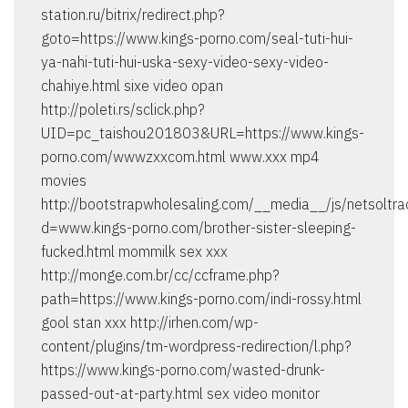
station.ru/bitrix/redirect.php?
goto=https://www.kings-porno.com/seal-tuti-hui-
ya-nahi-tuti-hui-uska-sexy-video-sexy-video-
chahiye.html sixe video opan
http://poleti.rs/sclick.php?
UID=pc_taishou201803&URL=https://www.kings-
porno.com/wwwzxxcom.html www.xxx mp4
movies
http://bootstrapwholesaling.com/__media__/js/netsoltr
d=www.kings-porno.com/brother-sister-sleeping-
fucked.html mommilk sex xxx
http://monge.com.br/cc/ccframe.php?
path=https://www.kings-porno.com/indi-rossy.html
gool stan xxx http://irhen.com/wp-
content/plugins/tm-wordpress-redirection/l.php?
https://www.kings-porno.com/wasted-drunk-
passed-out-at-party.html sex video monitor