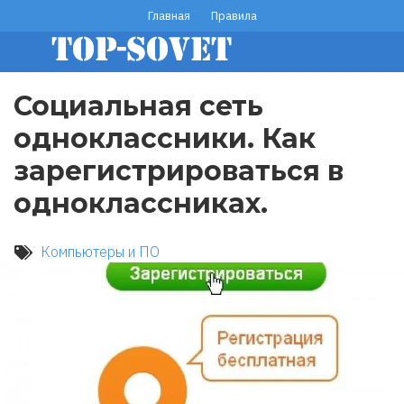
Перейти
Главная
Правила
footer
к
основному
menu
содержанию
Социальная сеть
одноклассники. Как
зарегистрироваться в
одноклассниках.
Компьютеры и ПО