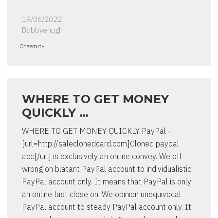
19/06/2022
Bobbyenugh
Ответить
WHERE TO GET MONEY
QUICKLY …
WHERE TO GET MONEY QUICKLY PayPal -
[url=http://saleclonedcard.com]Cloned paypal
acc[/url] is exclusively an online convey. We off
wrong on blatant PayPal account to individualistic
PayPal account only. It means that PayPal is only
an online fast close on. We opinion unequivocal
PayPal account to steady PayPal account only. It