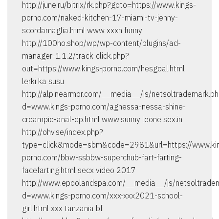
http://june.ru/bitrix/rk.php?goto=https://www.kings-
porno.com/naked-kitchen-17-miami-tv-jenny-
scordamaglia.html www xxxn funny
http://100ho.shop/wp/wp-content/plugins/ad-
manager-1.1.2/track-click.php?
out=https://www.kings-porno.com/hesgoal.html
lerki ka susu
http://alpinearmor.com/__media__/js/netsoltrademark.p
d=www.kings-porno.com/agnessa-nessa-shine-
creampie-anal-dp.html www.sunny leone sex.in
http://ohv.se/index.php?
type=click&mode=sbm&code=2981&url=https://www.ki
porno.com/bbw-ssbbw-superchub-fart-farting-
facefarting.html secx video 2017
http://www.epoolandspa.com/__media__/js/netsoltrade
d=www.kings-porno.com/xxx-xxx2021-school-
girl.html xxx tanzania bf