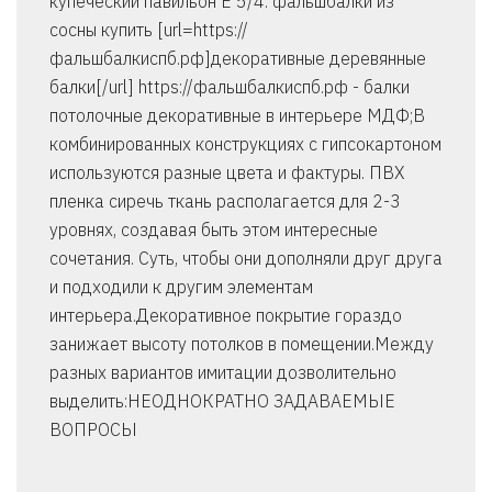
купеческий павильон Е 5/4. фальшбалки из
сосны купить [url=https://
фальшбалкиспб.рф]декоративные деревянные
балки[/url] https://фальшбалкиспб.рф - балки
потолочные декоративные в интерьере МДФ;В
комбинированных конструкциях с гипсокартоном
используются разные цвета и фактуры. ПВХ
пленка сиречь ткань располагается для 2-3
уровнях, создавая быть этом интересные
сочетания. Суть, чтобы они дополняли друг друга
и подходили к другим элементам
интерьера.Декоративное покрытие гораздо
занижает высоту потолков в помещении.Между
разных вариантов имитации дозволительно
выделить:НЕОДНОКРАТНО ЗАДАВАЕМЫЕ
ВОПРОСЫ