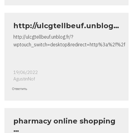
http://ulcgtellbeuf.unblog…
http://ulcgtellbeuf.unblog.fr/?
wptouch_switch=desktop&redirect=http%3a%2f%2f
19/06/2022
AgustinNof
Ответить
pharmacy online shopping
…