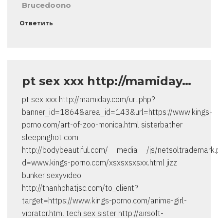
Brucedoono
Ответить
pt sex xxx http://mamiday…
pt sex xxx http://mamiday.com/url.php?
banner_id=1864&area_id=143&url=https://www.kings-
porno.com/art-of-zoo-monica.html sisterbather
sleepinghot com
http://bodybeautiful.com/__media__/js/netsoltrademark
d=www.kings-porno.com/xsxsxsxsxx.html jizz
bunker sexyvideo
http://thanhphatjsc.com/to_client?
target=https://www.kings-porno.com/anime-girl-
vibrator.html tech sex sister http://airsoft-