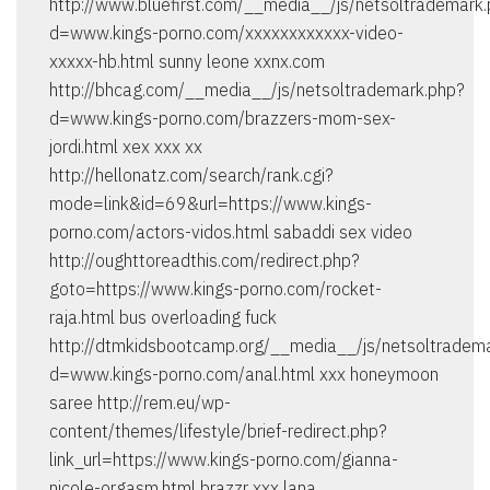
http://www.bluefirst.com/__media__/js/netsoltrademark
d=www.kings-porno.com/xxxxxxxxxxxx-video-
xxxxx-hb.html sunny leone xxnx.com
http://bhcag.com/__media__/js/netsoltrademark.php?
d=www.kings-porno.com/brazzers-mom-sex-
jordi.html xex xxx xx
http://hellonatz.com/search/rank.cgi?
mode=link&id=69&url=https://www.kings-
porno.com/actors-vidos.html sabaddi sex video
http://oughttoreadthis.com/redirect.php?
goto=https://www.kings-porno.com/rocket-
raja.html bus overloading fuck
http://dtmkidsbootcamp.org/__media__/js/netsoltradem
d=www.kings-porno.com/anal.html xxx honeymoon
saree http://rem.eu/wp-
content/themes/lifestyle/brief-redirect.php?
link_url=https://www.kings-porno.com/gianna-
nicole-orgasm.html brazzr xxx lana