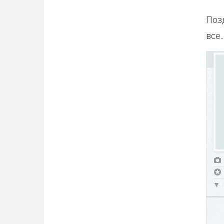
Поз
все.