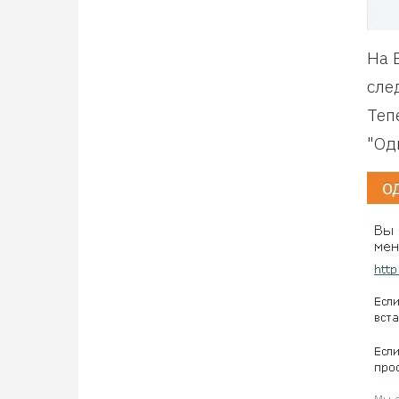
На 
сле
Теп
"Од