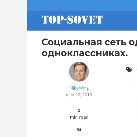
Перейти
footer
к
основному
содержанию
menu
Социальная сеть о
одноклассниках.
MikeWing
фев 22, 2013
1
min read