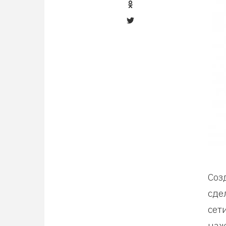
Соз
сде
сет
наж