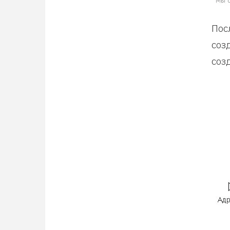
Пос
соз
соз