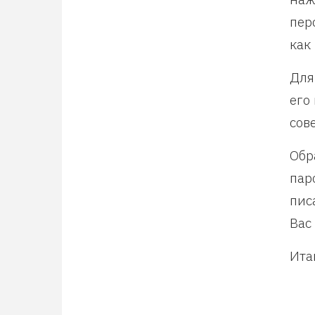
пер
как
Для
его
сов
Обр
пар
пис
Вас
Ита