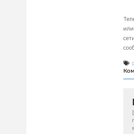
Теп
или
сет
соо
Ко