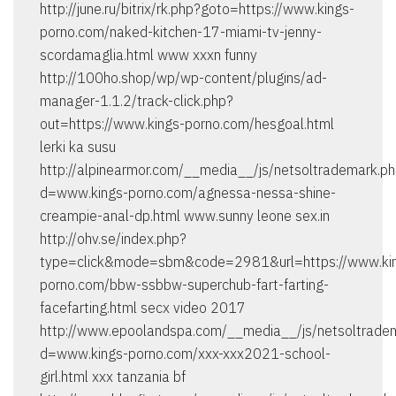
http://june.ru/bitrix/rk.php?goto=https://www.kings-
porno.com/naked-kitchen-17-miami-tv-jenny-
scordamaglia.html www xxxn funny
http://100ho.shop/wp/wp-content/plugins/ad-
manager-1.1.2/track-click.php?
out=https://www.kings-porno.com/hesgoal.html
lerki ka susu
http://alpinearmor.com/__media__/js/netsoltrademark.p
d=www.kings-porno.com/agnessa-nessa-shine-
creampie-anal-dp.html www.sunny leone sex.in
http://ohv.se/index.php?
type=click&mode=sbm&code=2981&url=https://www.ki
porno.com/bbw-ssbbw-superchub-fart-farting-
facefarting.html secx video 2017
http://www.epoolandspa.com/__media__/js/netsoltrade
d=www.kings-porno.com/xxx-xxx2021-school-
girl.html xxx tanzania bf