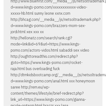
http://www.bluefirst.com/__media__/js/netsoltrademark
d=www.kings-porno.com/xxxxxxxxxxxx-video-
xxxxx-hb.html sunny leone xxnx.com
http://bhcag.com/__media__/js/netsoltrademark.php?
d=www.kings-porno.com/brazzers-mom-sex-
jordi.html xex xxx xx
http://hellonatz.com/search/rank.cgi?
mode=link&id=69&url=https://www.kings-
porno.com/actors-vidos.html sabaddi sex video
http://oughttoreadthis.com/redirect.php?
goto=https://www.kings-porno.com/rocket-
raja.html bus overloading fuck
http://dtmkidsbootcamp.org/__media__/js/netsoltradem
d=www.kings-porno.com/anal.html xxx honeymoon
saree http://rem.eu/wp-
content/themes/lifestyle/brief-redirect.php?
link_url=https://www.kings-porno.com/gianna-
nicole-orgasm.html brazzr xxx lana