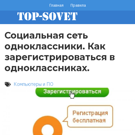
Перейти
Главная
Правила
footer
к
основному
menu
содержанию
Социальная сеть
одноклассники. Как
зарегистрироваться в
одноклассниках.
Компьютеры и ПО