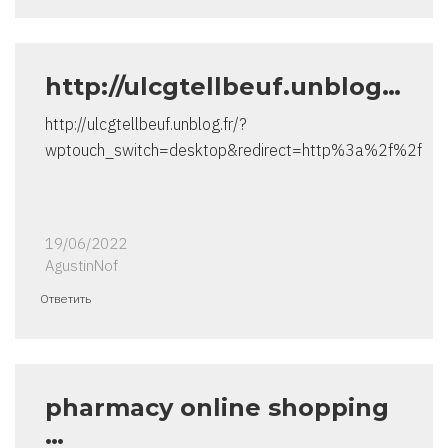
http://ulcgtellbeuf.unblog…
http://ulcgtellbeuf.unblog.fr/?
wptouch_switch=desktop&redirect=http%3a%2f%2f
19/06/2022
AgustinNof
Ответить
pharmacy online shopping
…