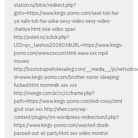
station.ru/bitrix/redirect.php?
goto=https://www.kings-porno.com/seal-tuti-hui-
ya-nahi-tuti-hui-uska-sexy-video-sexy-video-
chahiye.html sixe video opan
http://poleti.rs/sclick.php?
UID=pc_taishou201803&URL=https://www.kings-
porno.com/wwwzxxcom.html www.xxx mp4
movies
http://bootstrapwholesaling.com/__media__/js/netsoltr
d=www.kings-porno.com/brother-sister-sleeping-
fucked.html mommilk sex xxx
http://monge.com.br/cc/ccframe.php?
path=https://www.kings-porno.com/indi-rossy.html
gool stan xxx http://irhen.com/wp-
content/plugins/tm-wordpress-redirection/l.php?
https://www.kings-porno.com/wasted-drunk-
passed-out-at-party.html sex video monitor