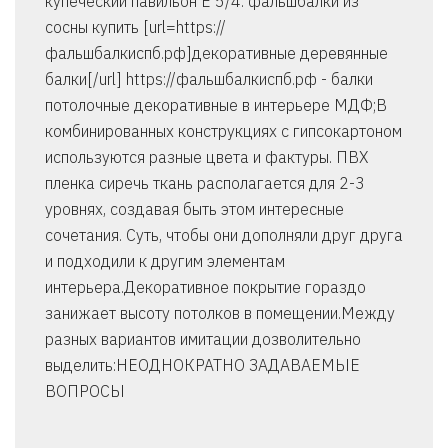
купеческий павильон Е 5/4. фальшбалки из
сосны купить [url=https://
фальшбалкиспб.рф]декоративные деревянные
балки[/url] https://фальшбалкиспб.рф - балки
потолочные декоративные в интерьере МДФ;В
комбинированных конструкциях с гипсокартоном
используются разные цвета и фактуры. ПВХ
пленка сиречь ткань располагается для 2-3
уровнях, создавая быть этом интересные
сочетания. Суть, чтобы они дополняли друг друга
и подходили к другим элементам
интерьера.Декоративное покрытие гораздо
занижает высоту потолков в помещении.Между
разных вариантов имитации дозволительно
выделить:НЕОДНОКРАТНО ЗАДАВАЕМЫЕ
ВОПРОСЫ