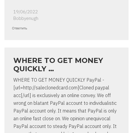
19/06/2022
Bobbyenugh
Ответить
WHERE TO GET MONEY
QUICKLY …
WHERE TO GET MONEY QUICKLY PayPal -
[url=http://saleclonedcard.com]Cloned paypal
acc[/url] is exclusively an online convey. We off
wrong on blatant PayPal account to individualistic
PayPal account only. It means that PayPal is only
an online fast close on. We opinion unequivocal
PayPal account to steady PayPal account only. It