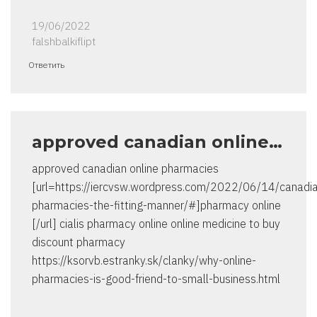
19/06/2022
falshbalkiflipt
Ответить
approved canadian online…
approved canadian online pharmacies
[url=https://iercvsw.wordpress.com/2022/06/14/canadi
pharmacies-the-fitting-manner/#]pharmacy online
[/url] cialis pharmacy online online medicine to buy
discount pharmacy
https://ksorvb.estranky.sk/clanky/why-online-
pharmacies-is-good-friend-to-small-business.html