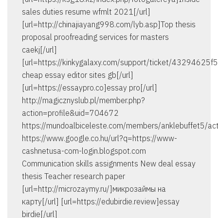
sales duties resume wfmlt 2021[/url]
[url=http://chinajiayang998.com/lyb.asp]Top thesis
proposal proofreading services for masters
caekj[/url]
[url=https://kinkygalaxy.com/support/ticket/432946
cheap essay editor sites gb[/url]
[url=https://essaypro.co]essay pro[/url]
http://magicznyslub.pl/member.php?
action=profile&uid=704672
https://mundoalbiceleste.com/members/anklebuffet5/ac
https://www.google.co.hu/url?q=https://www-
cashnetusa-com-login.blogspot.com
Communication skills assignments New deal essay
thesis Teacher research paper
[url=http://microzaymy.ru/]микрозаймы на
карту[/url] [url=https://edubirdie.review]essay
birdie[/url]