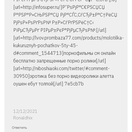
[url=http://infosuper.ru/]Р”РѕРјР°С€РЅСЏСЏ
Р°РЅР°Р»СЊРЅР°СЏ РјР°СЃС‚СѓСЂР±Р°С†РёСЏ
РјРѕР»РѕРґРѕР№ Р±Р»СѓРґРЅРёС†С‹
РїРµСЂРµРґ РІРµР±РєР°РјРµСЂРѕР№.[/url]
[url=http://lvov.prombaza77.com/products/molotilka-
kukuruznyh-pochatkov-5ty-45-
d#comment_1544713]порнофильмы см онлайн
бесплатно запрещенные порно ролики[/url]
[url=http://niboshiaoki.com/twitter/#comment-
30950]эротика без порно видеоролики алетта
оушен ебут толпой[/url] 7e5cb7b
12/12/2021
Ronaldhix
Ответить