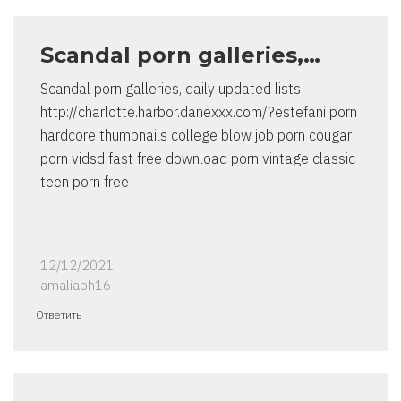
Scandal porn galleries,…
Scandal porn galleries, daily updated lists
http://charlotte.harbor.danexxx.com/?estefani porn
hardcore thumbnails college blow job porn cougar
porn vidsd fast free download porn vintage classic
teen porn free
12/12/2021
amaliaph16
Ответить