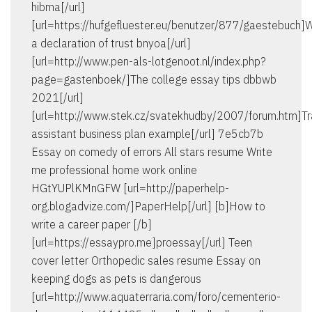
hibma[/url]
[url=https://hufgefluester.eu/benutzer/877/gaestebuch]W
a declaration of trust bnyoa[/url]
[url=http://www.pen-als-lotgenoot.nl/index.php?
page=gastenboek/]The college essay tips dbbwb
2021[/url]
[url=http://www.stek.cz/svatekhudby/2007/forum.htm]Tr
assistant business plan example[/url] 7e5cb7b
Essay on comedy of errors All stars resume Write
me professional home work online
HGtYUPlKMnGFW [url=http://paperhelp-
org.blogadvize.com/]PaperHelp[/url] [b]How to
write a career paper [/b]
[url=https://essaypro.me]proessay[/url] Teen
cover letter Orthopedic sales resume Essay on
keeping dogs as pets is dangerous
[url=http://www.aquaterraria.com/foro/cementerio-