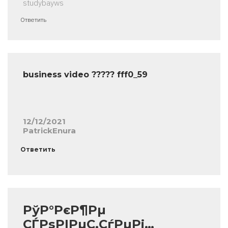
studybayws
Ответить
business video ????? fff0_59
12/12/2021
PatrickEnura
Ответить
РўР°РєР¶Рµ
СЃРѕРІРµС‚СѓРµРј…