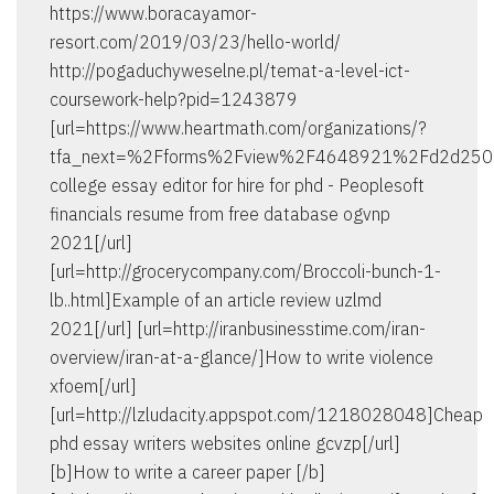
https://www.boracayamor-
resort.com/2019/03/23/hello-world/
http://pogaduchyweselne.pl/temat-a-level-ict-
coursework-help?pid=1243879
[url=https://www.heartmath.com/organizations/?
tfa_next=%2Fforms%2Fview%2F4648921%2Fd2d25
college essay editor for hire for phd - Peoplesoft
financials resume from free database ogvnp
2021[/url]
[url=http://grocerycompany.com/Broccoli-bunch-1-
lb..html]Example of an article review uzlmd
2021[/url] [url=http://iranbusinesstime.com/iran-
overview/iran-at-a-glance/]How to write violence
xfoem[/url]
[url=http://lzludacity.appspot.com/1218028048]Cheap
phd essay writers websites online gcvzp[/url]
[b]How to write a career paper [/b]