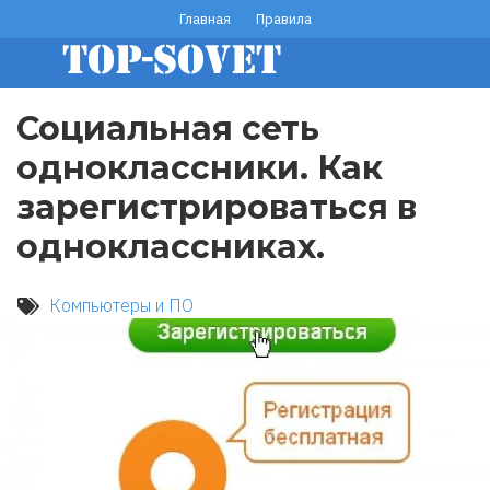
Перейти
Главная
Правила
footer
к
основному
menu
содержанию
Социальная сеть
одноклассники. Как
зарегистрироваться в
одноклассниках.
Компьютеры и ПО