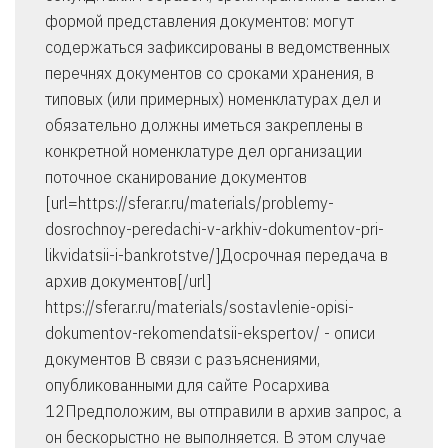
формой представления документов: могут
содержаться зафиксированы в ведомственных
перечнях документов со сроками хранения, в
типовых (или примерных) номенклатурах дел и
обязательно должны иметься закреплены в
конкретной номенклатуре дел организации
поточное сканирование документов
[url=https://sferar.ru/materials/problemy-
dosrochnoy-peredachi-v-arkhiv-dokumentov-pri-
likvidatsii-i-bankrotstve/]Досрочная передача в
архив документов[/url]
https://sferar.ru/materials/sostavlenie-opisi-
dokumentov-rekomendatsii-ekspertov/ - описи
документов В связи с разъяснениями,
опубликованными для сайте Росархива
12Предположим, вы отправили в архив запрос, а
он бескорыстно не выполняется. В этом случае