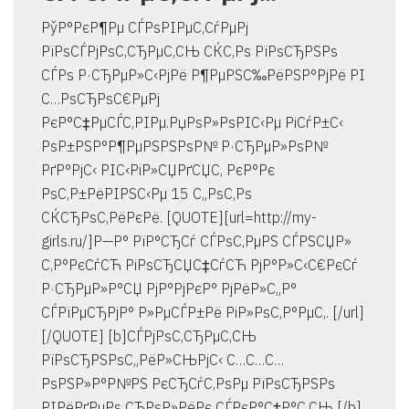
РўР°РєР¶Рµ СЃРѕРІРµС‚СѓРµРј
РїРѕСЃРјРѕС‚СЂРµС‚СЊ СЌС‚Рѕ РїРѕСЂРЅРѕ
СЃРѕ Р·СЂРµР»С‹РјРё Р¶РµРЅС‰РёРЅР°РјРё РІ
С…РѕСЂРѕС€РµРј
РєР°С‡РµСЃС‚РІРµ.РџРѕР»РѕРІС‹Рµ РіСѓР±С‹
РѕР±РЅР°Р¶РµРЅРЅРѕР№ Р·СЂРµР»РѕР№
РґР°РјС‹ РІС‹РіР»СЏРґСЏС‚ РєР°Рє
РѕС‚Р±РёРІРЅС‹Рµ 15 С„РѕС‚Рѕ
СЌСЂРѕС‚РёРєРё. [QUOTE][url=http://my-
girls.ru/]Р—Р° РїР°СЂСѓ СЃРѕС‚РµРЅ СЃРЅСЏР»
С‚Р°РєСѓСЋ РіРѕСЂСЏС‡СѓСЋ РјР°Р»С‹С€РєСѓ
Р·СЂРµР»Р°СЏ РјР°РјРєР° РјРёР»С„Р°
СЃРїРµСЂРјР° Р»РµСЃР±Рё РіР»РѕС‚Р°РµС‚. [/url]
[/QUOTE] [b]СЃРјРѕС‚СЂРµС‚СЊ
РїРѕСЂРЅРѕС„РёР»СЊРјС‹ С…С…С…
РѕРЅР»Р°Р№РЅ РєСЂСѓС‚РѕРµ РїРѕСЂРЅРѕ
РІРёРґРµРѕ СЂРѕР»РёРє СЃРєР°С‡Р°С‚СЊ [/b]