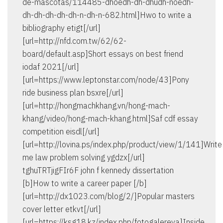
de-mascotas/114485-dhoedh-dh-dhudh-noedh-
dh-dh-dh-dh-dh-n-dh-n-682.html]Hwo to write a
bibliography etigt[/url]
[url=http://nfd.com.tw/62/62-
board/default.asp]Short essays on best friend
iodaf 2021[/url]
[url=https://www.leptonstar.com/node/43]Pony
ride business plan bsxre[/url]
[url=http://hongmachkhang.vn/hong-mach-
khang/video/hong-mach-khang.html]Saf cdf essay
competition eisdl[/url]
[url=http://lovina.ps/index.php/product/view/1/141]Write
me law problem solving ygdzx[/url]
tghuTRTjigFIr6F john f kennedy dissertation
[b]How to write a career paper [/b]
[url=http://dx1023.com/blog/2/]Popular masters
cover letter etkvt[/url]
[url=https://ksg18.kz/index.php/fotogalereya]Inside