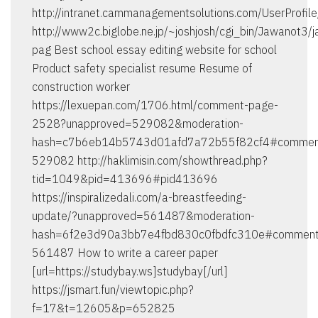
http://intranet.cammanagementsolutions.com/UserProfi
http://www2c.biglobe.ne.jp/~joshjosh/cgi_bin/Jawanot3/
pag Best school essay editing website for school
Product safety specialist resume Resume of
construction worker
https://lexuepan.com/1706.html/comment-page-
2528?unapproved=529082&moderation-
hash=c7b6eb14b5743d01afd7a72b55f82cf4#commen
529082 http://haklimisin.com/showthread.php?
tid=1049&pid=413696#pid413696
https://inspiralizedali.com/a-breastfeeding-
update/?unapproved=561487&moderation-
hash=6f2e3d90a3bb7e4fbd830c0fbdfc310e#comment
561487 How to write a career paper
[url=https://studybay.ws]studybay[/url]
https://jsmart.fun/viewtopic.php?
f=17&t=12605&p=652825