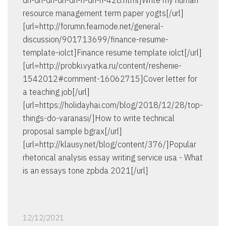
dh-dh-dh-dh-dh-n-dh-n-428.html]Write my human
resource management term paper yogts[/url]
[url=http://forumn.fearnode.net/general-
discussion/901713699/finance-resume-
template-iolct]Finance resume template iolct[/url]
[url=http://probki.vyatka.ru/content/reshenie-
1542012#comment-16062715]Cover letter for
a teaching job[/url]
[url=https://holidayhai.com/blog/2018/12/28/top-
things-do-varanasi/]How to write technical
proposal sample bgrax[/url]
[url=http://klausy.net/blog/content/376/]Popular
rhetorical analysis essay writing service usa - What
is an essays tone zpbda 2021[/url]
12/12/2021