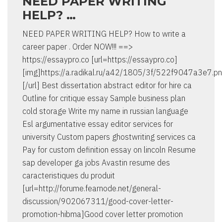
NEED PAPER WRITING
HELP? …
NEED PAPER WRITING HELP? How to write a
career paper . Order NOW!!! ==>
https://essaypro.co [url=https://essaypro.co]
[img]https://a.radikal.ru/a42/1805/3f/522f9047a3e7.pn
[/url] Best dissertation abstract editor for hire ca
Outline for critique essay Sample business plan
cold storage Write my name in russian language
Esl argumentative essay editor services for
university Custom papers ghostwriting services ca
Pay for custom definition essay on lincoln Resume
sap developer ga jobs Avastin resume des
caracteristiques du produit
[url=http://forume.fearnode.net/general-
discussion/902067311/good-cover-letter-
promotion-hibma]Good cover letter promotion