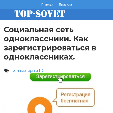
Перейти
Главная
Правила
footer
к
основному
menu
содержанию
Социальная сеть
одноклассники. Как
зарегистрироваться в
одноклассниках.
Компьютеры и ПО