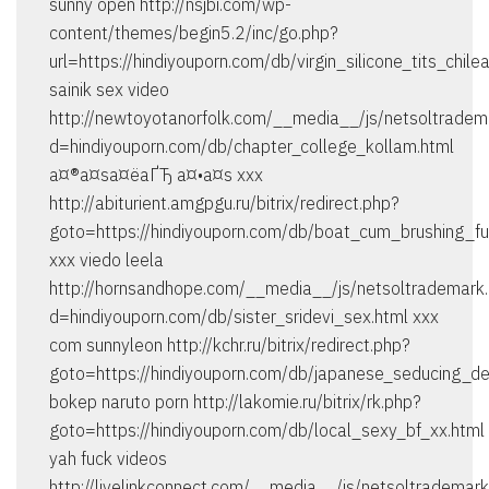
sunny open http://nsjbi.com/wp-
content/themes/begin5.2/inc/go.php?
url=https://hindiyouporn.com/db/virgin_silicone_tits_chile
sainik sex video
http://newtoyotanorfolk.com/__media__/js/netsoltradem
d=hindiyouporn.com/db/chapter_college_kollam.html
а¤®а¤ѕа¤ёаҐЂ а¤•а¤ѕ xxx
http://abiturient.amgpgu.ru/bitrix/redirect.php?
goto=https://hindiyouporn.com/db/boat_cum_brushing_fu
xxx viedo leela
http://hornsandhope.com/__media__/js/netsoltrademark
d=hindiyouporn.com/db/sister_sridevi_sex.html xxx
com sunnyleon http://kchr.ru/bitrix/redirect.php?
goto=https://hindiyouporn.com/db/japanese_seducing_de
bokep naruto porn http://lakomie.ru/bitrix/rk.php?
goto=https://hindiyouporn.com/db/local_sexy_bf_xx.html
yah fuck videos
http://livelinkconnect.com/__media__/js/netsoltrademar