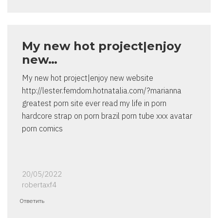
My new hot project|enjoy
new…
My new hot project|enjoy new website
http://lester.femdom.hotnatalia.com/?marianna
greatest porn site ever read my life in porn
hardcore strap on porn brazil porn tube xxx avatar
porn comics
20/05/2022
robertaxf4
Ответить