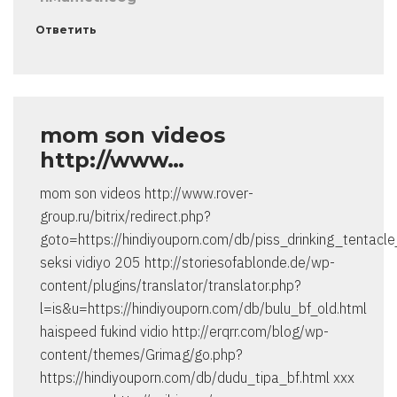
Ответить
mom son videos
http://www…
mom son videos http://www.rover-
group.ru/bitrix/redirect.php?
goto=https://hindiyouporn.com/db/piss_drinking_tentacl
seksi vidiyo 205 http://storiesofablonde.de/wp-
content/plugins/translator/translator.php?
l=is&u=https://hindiyouporn.com/db/bulu_bf_old.html
haispeed fukind vidio http://erqrr.com/blog/wp-
content/themes/Grimag/go.php?
https://hindiyouporn.com/db/dudu_tipa_bf.html xxx