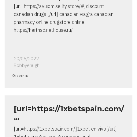
[url=https://avuiom.sellfy.store/#]discount
canadian drugs [/url] canadian viagra canadian
pharmacy online drugstore online
https://hertnsd.nethouse.ru/
20/05/2022
Bobbyenugh
Ответить
[url=https://1xbetspain.com/
…
[url=https://1xbetspain.com/]1xbet en vivo[/url] -
1xbet espagne, codigo promocional