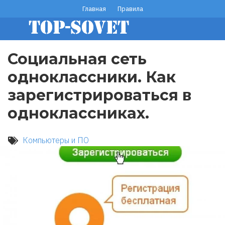
Перейти
Главная
Правила
footer
к
основному
menu
содержанию
Социальная сеть
одноклассники. Как
зарегистрироваться в
одноклассниках.
Компьютеры и ПО