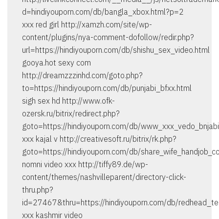
d=hindiyouporn.com/db/bangla_xbox.html?p=2
xxx red girl http://xamzh.com/site/wp-
content/plugins/nya-comment-dofollow/redir.php?
url=https://hindiyouporn.com/db/shishu_sex_video.html
gooya.hot sexy com
http://dreamzzzinhd.com/goto.php?
to=https://hindiyouporn.com/db/punjabi_bfxx.html
sigh sex hd http://www.ofk-
ozersk.ru/bitrix/redirect.php?
goto=https://hindiyouporn.com/db/www_xxx_vedo_bnjabi
xxx kajal v http://creativesoft.ru/bitrix/rk.php?
goto=https://hindiyouporn.com/db/share_wife_handjob_co
nomni video xxx http://tiffy89.de/wp-
content/themes/nashvilleparent/directory-click-
thru.php?
id=27467&thru=https://hindiyouporn.com/db/redhead_te
xxx kashmir video