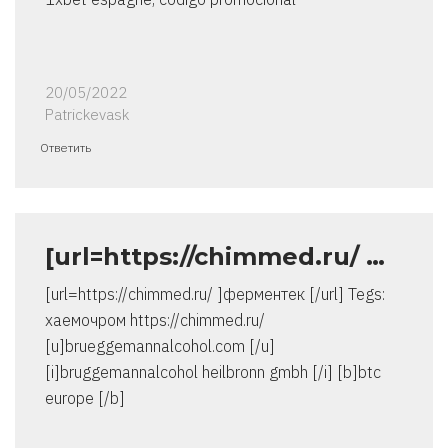
20/05/2022
Patrickevask
Ответить
[url=https://chimmed.ru/ …
[url=https://chimmed.ru/ ]ферментек [/url] Tegs:
хаемочром https://chimmed.ru/
[u]brueggemannalcohol.com [/u]
[i]bruggemannalcohol heilbronn gmbh [/i] [b]btc
europe [/b]