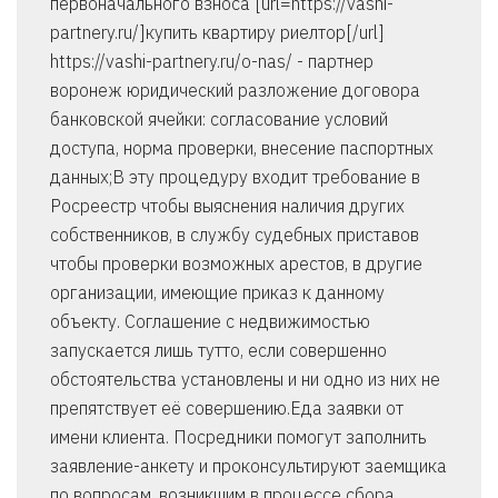
первоначального взноса [url=https://vashi-
partnery.ru/]купить квартиру риелтор[/url]
https://vashi-partnery.ru/o-nas/ - партнер
воронеж юридический разложение договора
банковской ячейки: согласование условий
доступа, норма проверки, внесение паспортных
данных;В эту процедуру входит требование в
Росреестр чтобы выяснения наличия других
собственников, в службу судебных приставов
чтобы проверки возможных арестов, в другие
организации, имеющие приказ к данному
объекту. Соглашение с недвижимостью
запускается лишь тутто, если совершенно
обстоятельства установлены и ни одно из них не
препятствует её совершению.Еда заявки от
имени клиента. Посредники помогут заполнить
заявление-анкету и проконсультируют заемщика
по вопросам, возникшим в процессе сбора