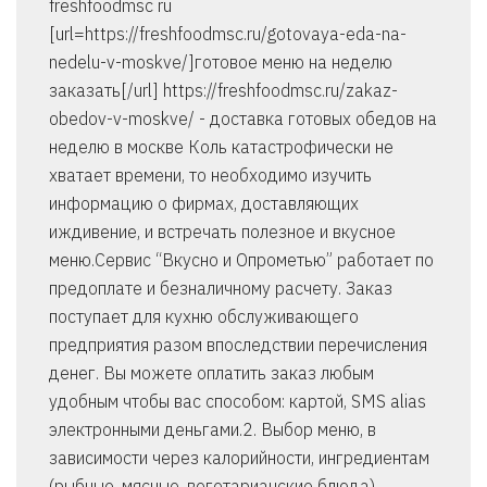
freshfoodmsc ru
[url=https://freshfoodmsc.ru/gotovaya-eda-na-
nedelu-v-moskve/]готовое меню на неделю
заказать[/url] https://freshfoodmsc.ru/zakaz-
obedov-v-moskve/ - доставка готовых обедов на
неделю в москве Коль катастрофически не
хватает времени, то необходимо изучить
информацию о фирмах, доставляющих
иждивение, и встречать полезное и вкусное
меню.Сервис “Вкусно и Опрометью” работает по
предоплате и безналичному расчету. Заказ
поступает для кухню обслуживающего
предприятия разом впоследствии перечисления
денег. Вы можете оплатить заказ любым
удобным чтобы вас способом: картой, SMS alias
электронными деньгами.2. Выбор меню, в
зависимости через калорийности, ингредиентам
(рыбные, мясные, вегетарианские блюда),