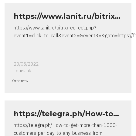
https://www.lanit.ru/bitrix…
https://www.lanit.ru/bitrix/redirect.php?
event1=click_to_call&event2=&event3=&goto=https://fr
20/05/2022
LouisJak
Ответить
https://telegra.ph/How-to…
https://telegra.ph/How-to-get-more-than-1000-
customers-per-day-to-any-business-from-