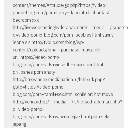
content/themes/Attitude/go.php?https://video-
porno-blog.com/porn+sexy+dabo.html jabardasti
bedroom xxx
http://livewebcastinghyderabad.com/__media__/js/netso
d=video-porno-blog.com/porn+boobies.html sunny
leone sis http://tvpub.com/blog/wp-
content/uploads/email_purchase_mtiv.php?
url=https://video-porno-
blog.com/porn+vids+vids+db+xnxxxindin.html
philipanes porn anuty
http://btrxyandex.medianation.ru/bitrix/rk.php?
goto=https://video-porno-
blog.com/porn+tamil+sex.html sonileioni hot move
http://vericord.biz/__media__/js/netsoltrademark.php?
d=video-porno-
blog.com/porn+vids+wax+cei+jizz.html porn seks
jepang