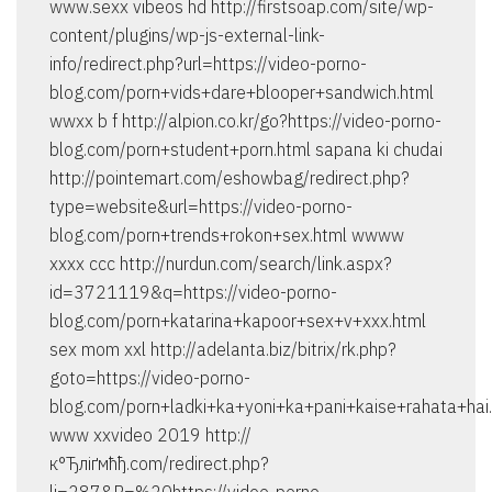
www.sexx vibeos hd http://firstsoap.com/site/wp-
content/plugins/wp-js-external-link-
info/redirect.php?url=https://video-porno-
blog.com/porn+vids+dare+blooper+sandwich.html
wwxx b f http://alpion.co.kr/go?https://video-porno-
blog.com/porn+student+porn.html sapana ki chudai
http://pointemart.com/eshowbag/redirect.php?
type=website&url=https://video-porno-
blog.com/porn+trends+rokon+sex.html wwww
xxxx ccc http://nurdun.com/search/link.aspx?
id=3721119&q=https://video-porno-
blog.com/porn+katarina+kapoor+sex+v+xxx.html
sex mom xxl http://adelanta.biz/bitrix/rk.php?
goto=https://video-porno-
blog.com/porn+ladki+ka+yoni+ka+pani+kaise+rahata+hai
www xxvideo 2019 http://
к°Ђліґмћђ.com/redirect.php?