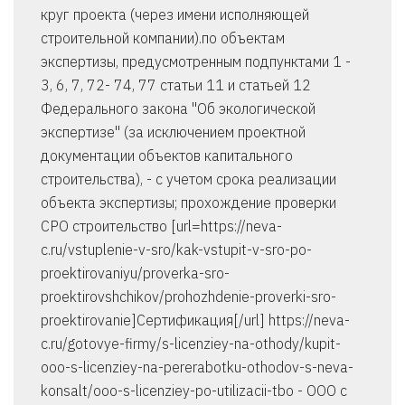
круг проекта (через имени исполняющей
строительной компании).по объектам
экспертизы, предусмотренным подпунктами 1 -
3, 6, 7, 72- 74, 77 статьи 11 и статьей 12
Федерального закона "Об экологической
экспертизе" (за исключением проектной
документации объектов капитального
строительства), - с учетом срока реализации
объекта экспертизы; прохождение проверки
СРО строительство [url=https://neva-
c.ru/vstuplenie-v-sro/kak-vstupit-v-sro-po-
proektirovaniyu/proverka-sro-
proektirovshchikov/prohozhdenie-proverki-sro-
proektirovanie]Сертификация[/url] https://neva-
c.ru/gotovye-firmy/s-licenziey-na-othody/kupit-
ooo-s-licenziey-na-pererabotku-othodov-s-neva-
konsalt/ooo-s-licenziey-po-utilizacii-tbo - ООО с