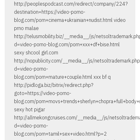
http://peoplespodcast.com/redirect/company/224?
destination=https://video-porno-
blog.com/porn+cinema+ukrainian+nudist.html video
prno malae
http://telusmobility.biz/__media__/js/netsoltrademark.ph
d=video-porno-blog.com/porn+xxx+df+bise.html
sexy shcool girl.com
http://nopublicity.com/__media__/js/netsoltrademark.ph
d=video-porno-
blog.com/porn+mature+couple.html xxx bf q
http://pidloga.biz/bitrix/redirect.php?
goto=https://video-porno-
blog.com/porn+movs+trends+sherlyn+chopra+full+body
sexy hot pigar
http://allmekongcruises.com/__media__/js/netsoltradem
d=video-porno-
blog.com/porn+tamil+sex+video.html?p=2