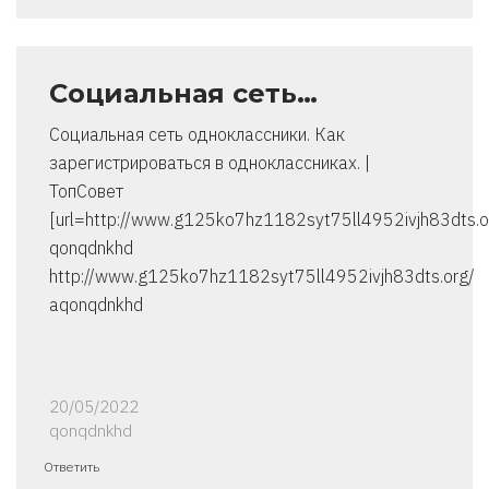
Социальная сеть…
Социальная сеть одноклассники. Как
зарегистрироваться в одноклассниках. |
ТопСовет
[url=http://www.g125ko7hz1182syt75ll4952ivjh83dts.or
qonqdnkhd
http://www.g125ko7hz1182syt75ll4952ivjh83dts.org/
aqonqdnkhd
20/05/2022
qonqdnkhd
Ответить