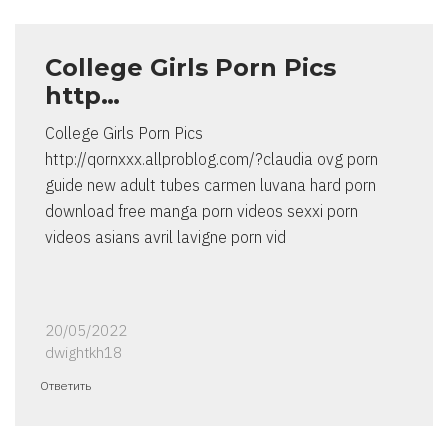
College Girls Porn Pics
http…
College Girls Porn Pics
http://qornxxx.allproblog.com/?claudia ovg porn
guide new adult tubes carmen luvana hard porn
download free manga porn videos sexxi porn
videos asians avril lavigne porn vid
20/05/2022
dwightkh18
Ответить