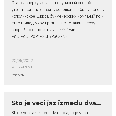
Ставки сверху яхтинг - популярный способ
утешиться также взять хорошей прибыль. Теперь
исполинское цифра букмекерских компаний по и
стар и млад миру предлагают ставки сверху
спорт. Яко отыскать лучший? 1win
РѕС„РёС†РёР°Р»СЊРЅС‹Р№
20/05/2022
winruonewin
Ответить
Sto je veci jaz izmedu dva…
Sto je veci jaz izmedu dva broja, to je veca