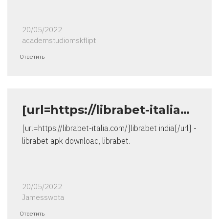
20/05/2022
academstudiomskflipt
Ответить
[url=https://librabet-italia…
[url=https://librabet-italia.com/]librabet india[/url] -
librabet apk download, librabet.
20/05/2022
Jamesswota
Ответить