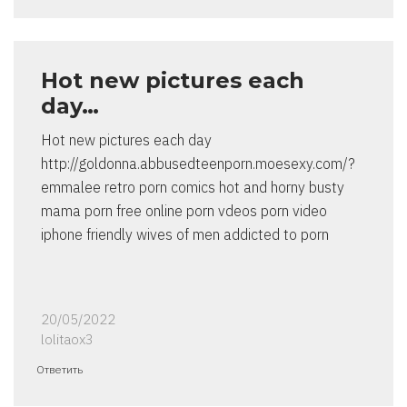
Hot new pictures each
day…
Hot new pictures each day
http://goldonna.abbusedteenporn.moesexy.com/?
emmalee retro porn comics hot and horny busty
mama porn free online porn vdeos porn video
iphone friendly wives of men addicted to porn
20/05/2022
lolitaox3
Ответить