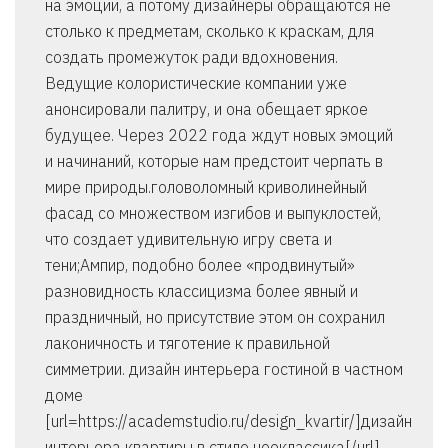
на эмоции, а потому дизайнеры обращаются не
столько к предметам, сколько к краскам, для
создать промежуток ради вдохновения.
Ведущие колористические компании уже
анонсировали палитру, и она обещает яркое
будущее. Через 2022 года ждут новых эмоций
и начинаний, которые нам предстоит черпать в
мире природы.головоломный криволинейный
фасад со множеством изгибов и выпуклостей,
что создает удивительную игру света и
тени;Ампир, подобно более «продвинутый»
разновидность классицизма более явный и
праздничный, но присутствие этом он сохранил
лаконичность и тяготение к правильной
симметрии. дизайн интерьера гостиной в частном
доме
[url=https://academstudio.ru/design_kvartir/]дизайн
интерьера квартиры в стиле неоклассика[/url]