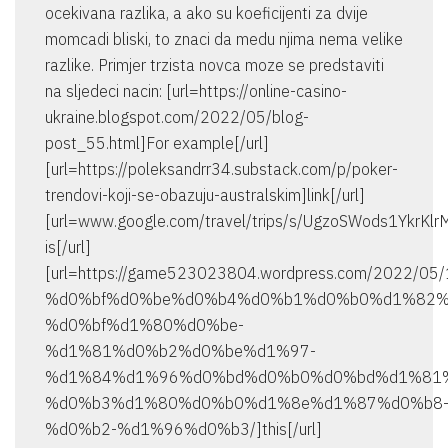
ocekivana razlika, a ako su koeficijenti za dvije
momcadi bliski, to znaci da medu njima nema velike
razlike. Primjer trzista novca moze se predstaviti
na sljedeci nacin: [url=https://online-casino-
ukraine.blogspot.com/2022/05/blog-
post_55.html]For example[/url]
[url=https://poleksandrr34.substack.com/p/poker-
trendovi-koji-se-obazuju-australskim]link[/url]
[url=www.google.com/travel/trips/s/UgzoSWods1YkrK
is[/url]
[url=https://game523023804.wordpress.com/2022/
%d0%bf%d0%be%d0%b4%d0%b1%d0%b0%d1%82%
%d0%bf%d1%80%d0%be-
%d1%81%d0%b2%d0%be%d1%97-
%d1%84%d1%96%d0%bd%d0%b0%d0%bd%d1%81
%d0%b3%d1%80%d0%b0%d1%8e%d1%87%d0%b8
%d0%b2-%d1%96%d0%b3/]this[/url]