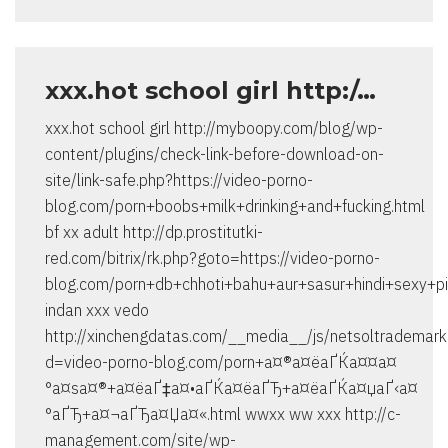
xxx.hot school girl http:/…
xxx.hot school girl http://myboopy.com/blog/wp-
content/plugins/check-link-before-download-on-
site/link-safe.php?https://video-porno-
blog.com/porn+boobs+milk+drinking+and+fucking.html
bf xx adult http://dp.prostitutki-
red.com/bitrix/rk.php?goto=https://video-porno-
blog.com/porn+db+chhoti+bahu+aur+sasur+hindi+sexy+pi
indan xxx vedo
http://xinchengdatas.com/__media__/js/netsoltrademark
d=video-porno-blog.com/porn+а¤®а¤ёаҐЌа¤¤а¤
°а¤ѕа¤®+а¤ёаҐ‡а¤•аҐЌа¤ёаҐЂ+а¤ёаҐЌа¤џаҐ‹а¤
°аҐЂ+а¤¬аҐЂа¤Џа¤«.html wwxx ww xxx http://c-
management.com/site/wp-