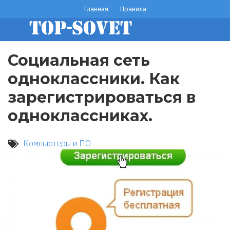
Перейти
Главная
Правила
footer
к
основному
menu
содержанию
Социальная сеть
одноклассники. Как
зарегистрироваться в
одноклассниках.
Компьютеры и ПО