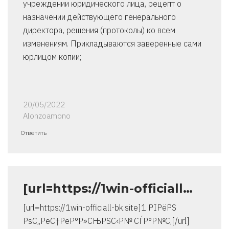
учреждении юридического лица, рецепт о
назначении действующего генерального
директора, решения (протоколы) ко всем
изменениям. Прикладываются заверенные сами
юрлицом копии;
20/05/2022
Alonzoamono
Ответить
[url=https://1win-officiall…
[url=https://1win-officiall-bk.site]1 РІРёРЅ
РѕС„РёС†РёР°Р»СЊРЅС‹Р№ СЃР°Р№С‚[/url]