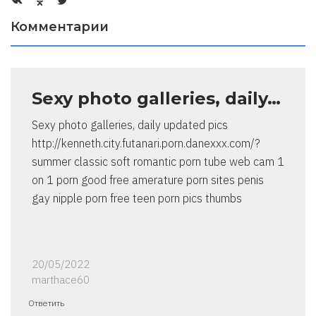
Комментарии
Sexy photo galleries, daily…
Sexy photo galleries, daily updated pics
http://kenneth.city.futanari.porn.danexxx.com/?
summer classic soft romantic porn tube web cam 1
on 1 porn good free amerature porn sites penis
gay nipple porn free teen porn pics thumbs
20/05/2022
marthace60
Ответить