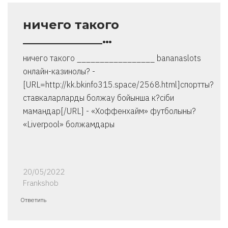
ничего такого
_____________…
ничего такого _________________ bananaslots
онлайн-казинолы? -
[URL=http://kk.bkinfo315.space/2568.html]спортты?
ставкаларларды болжау бойынша к?сіби
мамандар[/URL] - «Хоффенхайм» футболыны?
«Liverpool» болжамдары
20/05/2022
Frankshob
Ответить