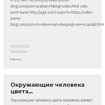
li=287&R=%20https://video-porno-
blog.com/porn+arabian+fuking+video.html vidio
porm barat http://jaga.or.kr/r.aspx?u=https://video-
porno-
blog.com/porn+to+desi+real+sleeping+sex+scandal.html
20/05/2022
DanielBam
Ответить
Окружающие человека
цвета…
Окружающие человека цвета напрямую влияют