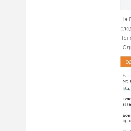
На 
сле
Теп
"Од