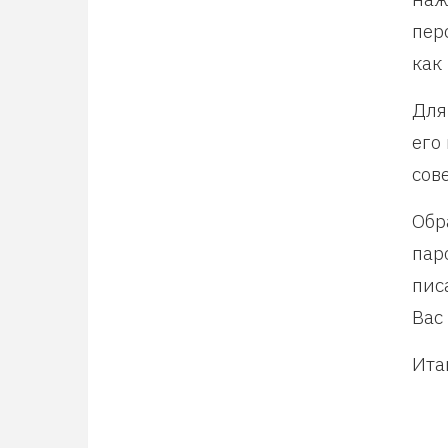
пер
как
Для
его
сов
Обр
пар
пис
Вас
Ита