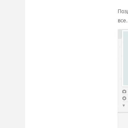
Поз
все.