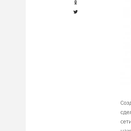
Соз
сде
сет
наж