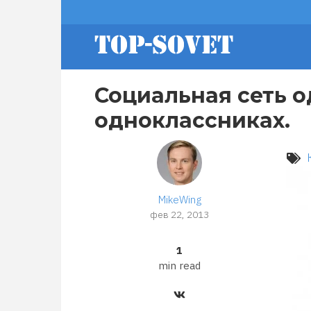
Перейти
footer
к
основному
содержанию
menu
Социальная сеть о
одноклассниках.
MikeWing
фев 22, 2013
1
min read