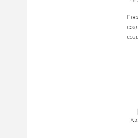
Пос
соз
соз