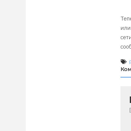
Теп
или
сет
соо
Ко