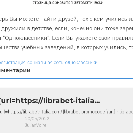
ерь Вы можете найти друзей, тех с кем учились 
 дружили в детстве, если, конечно они тоже зар
и "Одноклассники". Если Вы укажете свои правил
бщества учебных заведений, в которых учились, то
регистрация
социальная сеть
одноклассники
мментарии
[url=https://librabet-italia…
[url=https://librabet-italia.com/]librabet promocode[/url] - librab
20/05/2022
JulianVoire