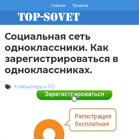
Перейти
Главная
Правила
footer
к
основному
menu
содержанию
Социальная сеть
одноклассники. Как
зарегистрироваться в
одноклассниках.
Компьютеры и ПО