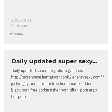
28/12/2021
Curtishon
Ответить
Daily updated super sexy…
Daily updated super sexy photo galleries
http://morehouse.hentaiporncook2.energysexy.com/?
joslyn gay porn stream free homemade kiddie
black porn free corbin fisher porn tiffani porn arab
hot porn