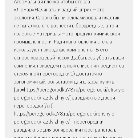
Атермальная пленка чтобы стекла
«Люмар»Начинать, и задний штрих – это
экология. Словно бы ни рекламировали пластик,
не пытались его вознести в безвредные, а то и
полезные материалы – это продукт химической
промышленности. Ради изготовления стекла
используют природные компоненты. В его
основе кварцевый песок. Дабы весь убрать ваши
сомнения, приведем полный список ингредиентов
стеклянной перегородки:1) достаточно
эргономичный; рольставни для шкафа купить
[url=https://peregorodka78.ru/peregorodki/ofisnyie-
peregorodki/razdvizhnyie/]раздвижные двери
перегородки[/url]
https://peregorodka78.ru/peregorodki/ofisnyie-
peregorodki/razdvizhnyie/ - перегородки
раздвижные для зонирования пространства в
комнате Защита лестничное для точкахВпрочем,