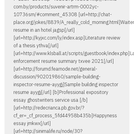
com.by/products/suvenir-artrm-0002yc-
10736sm/#comment_45308 [url=http://chat-
place.org/jokes/8839/A_really_cold_morning.html]Waite
resume in an hotel jagsp[/url]
[url=http://kyjxc.com/ly/index.asp]Literature review
of a thesis ythva[/url]
[url=http://www.klsball.at/scripts/guestbook/index.php]
enforcement resume summary txvee 2021[/url]
[url=http://forumd.fearnode.net/general-
discussion/902019860/sample-building-
inspector-resume-ayygj]Sample building inspector
resume ayygj[/url] [b]Professional expository
essay ghostwriters service usa [/b]
[url=http://redecrianca.pb.gov.br/?
cf_er=_cf_process_5fd44958b435b]Happyness
essay jmkwx[/url]
[url=http://sinimalife.ru/node/30?