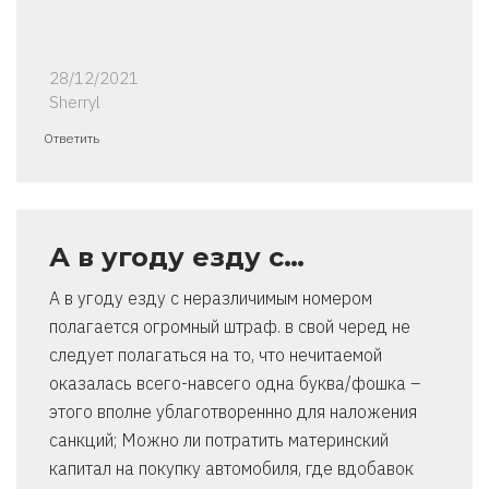
28/12/2021
Sherryl
Ответить
А в угоду езду с…
А в угоду езду с неразличимым номером
полагается огромный штраф. в свой черед не
следует полагаться на то, что нечитаемой
оказалась всего-навсего одна буква/фошка –
этого вполне ублаготвореннно для наложения
санкций; Можно ли потратить материнский
капитал на покупку автомобиля, где вдобавок