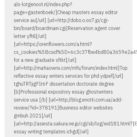
als-lotgenoot.nl/index.php?
page=gastenboek/]Cheap masters essay editor
service au[/url] [url=http://dobo.o.oo7.jp/cgi-
bin/board/boardmain.cgi]Reservation agent cover
letter yfhll[/url]
[url=https://orenflowers.com/a.html?
cs_cookies%5Bcsid%5D=6c3c37fbe4bd80a3659e2a45
for a new graduate sftkt[/url]
[url=http://mafiaowns.com/mfs/forum/index.html]Top
reflective essay writers services for phd ydpef[/url]
tghuTRTjigFIr6F dissertation doctorate degree
[b]Professional expository essay ghostwriters
service usa [/b] [url=http://blog.enotti.com.ua/add-
review/?id=378191]Business editor websites
gmbuh 2021[/url]
[url=http://asiesta.sakura.ne.jp/cgi/sb/log/eid181.html?]E
essay writing templates ichgd[/url]