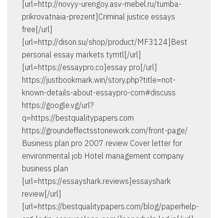
[url=http://novyy-urengoy.asv-mebel.ru/tumba-
prikrovatnaia-prezent]Criminal justice essays
free[/url]
[url=http://dison.su/shop/product/MF3124]Best
personal essay markets tymtl[/url]
[url=https://essaypro.co]essay pro[/url]
https://justbookmark.win/story.php?title=not-
known-details-about-essaypro-com#discuss
https://google.vg/url?
q=https://bestqualitypapers.com
https://groundeffectsstonework.com/front-page/
Business plan pro 2007 review Cover letter for
environmental job Hotel management company
business plan
[url=https://essayshark.reviews]essayshark
review[/url]
[url=https://bestqualitypapers.com/blog/paperhelp-