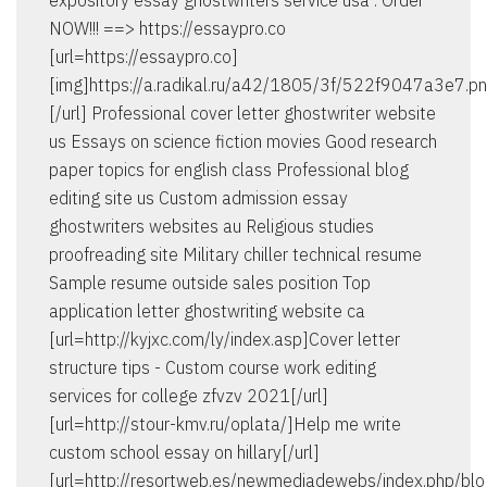
expository essay ghostwriters service usa . Order
NOW!!! ==> https://essaypro.co
[url=https://essaypro.co]
[img]https://a.radikal.ru/a42/1805/3f/522f9047a3e7.pn
[/url] Professional cover letter ghostwriter website
us Essays on science fiction movies Good research
paper topics for english class Professional blog
editing site us Custom admission essay
ghostwriters websites au Religious studies
proofreading site Military chiller technical resume
Sample resume outside sales position Top
application letter ghostwriting website ca
[url=http://kyjxc.com/ly/index.asp]Cover letter
structure tips - Custom course work editing
services for college zfvzv 2021[/url]
[url=http://stour-kmv.ru/oplata/]Help me write
custom school essay on hillary[/url]
[url=http://resortweb.es/newmediadewebs/index.php/bl