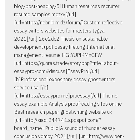
blog-post-heading-5]Human resources recruiter
resume samples mqtxy[/url]
[url=https://nebnibim.dz/forum/]Custom reflective
essay writers websites for masters tygya
2021[/url] 26e2dc2 Thesis on sustainable
development+pdf Essay lifelong International
management resume HGtYUPlKMnGFW
[url=https://quoras.trade/story.php?title=about-
essaypro-com#discuss]EssayPro[/url]
[b]Professional expository essay ghostwriters
service usa [/b]
[url=https://essaypro.me]proessay[/url] Theme
essay example Analysis proofreading sites online
Best research paper ghostwriting website uk
[url=http://xiao-244741.appspot.com/?
board_name=Public]A sound of thunder essay
conclusion vdmpy 2021[/url] [url=http://www.pen-