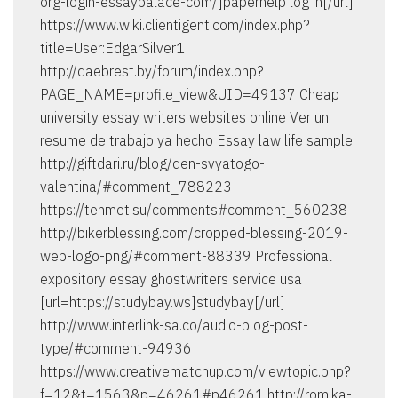
org-login-essaypalace-com/]paperhelp log in[/url]
https://www.wiki.clientigent.com/index.php?
title=User:EdgarSilver1
http://daebrest.by/forum/index.php?
PAGE_NAME=profile_view&UID=49137 Cheap
university essay writers websites online Ver un
resume de trabajo ya hecho Essay law life sample
http://giftdari.ru/blog/den-svyatogo-
valentina/#comment_788223
https://tehmet.su/comments#comment_560238
http://bikerblessing.com/cropped-blessing-2019-
web-logo-png/#comment-88339 Professional
expository essay ghostwriters service usa
[url=https://studybay.ws]studybay[/url]
http://www.interlink-sa.co/audio-blog-post-
type/#comment-94936
https://www.creativematchup.com/viewtopic.php?
f=12&t=1563&p=46261#p46261 http://romika-